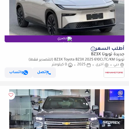
حصري
أطلب السعر
جديدة تويوتا BZ3X
تويوتا BZ3X Toyota BZ3X 2025 610CLTC/KM (للتصدير فقط)
دبي
أخرى
2025
0 كيلومتر
إتصل
واتساب