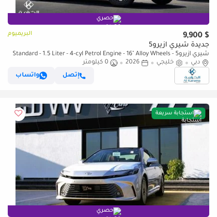
حصري
البريميوم
$ 9,900
جديدة شيري ازيرو5
شيري ازيرو5 Standard - 1.5 Liter - 4-cyl Petrol Engine - 16" Alloy Wheels -
دبي
Parking Sensor
خليجي
2026
0 كيلومتر
إتصل
واتساب
استجابة سريعة
حصري