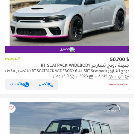
حصري
البريميوم
$ 50,700
جديدة دودج تشارجر RT SCATPACK WIDEBODY
دودج تشارجر RT SCATPACK WIDEBODY 6.4L SRT Scatpack (للتصدير فقط)
دبي
كندية
2023
0 كيلومتر
إتصل
واتساب