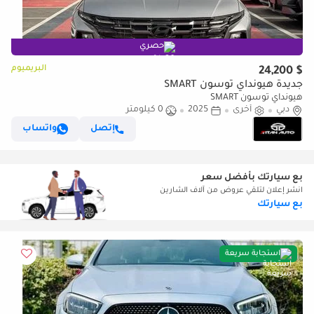
حصري
البريميوم
$ 24,200
جديدة هيونداي توسون SMART
هيونداي توسون SMART
دبي
أخرى
2025
0 كيلومتر
إتصل
واتساب
بع سيارتك بأفضل سعر
انشر إعلان لتلقي عروض من آلاف الشارين
بع سيارتك
استجابة سريعة