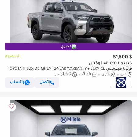
حصري
البريميوم
$ 51,500
جديدة تويوتا هيلوكس
تويوتا هيلوكس TOYOTA HILUX DC MHEV | 2-YEAR WARRANTY + SERVICE
دبي
أخرى
2026
0 كيلومتر
AVAILABLE | IN-HOUSE FINANCING | 0% DOWNPAYMENT (BA
إتصل
واتساب