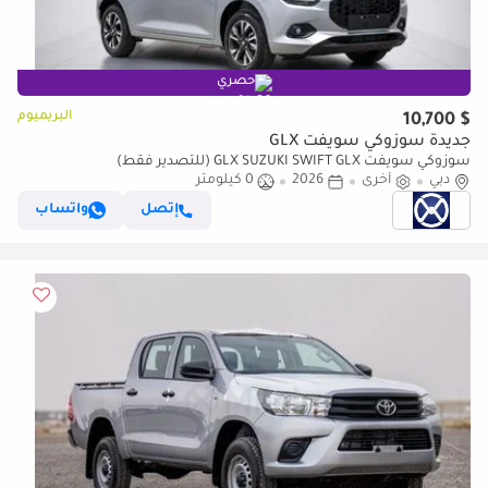
حصري
البريميوم
$ 10,700
جديدة سوزوكي سويفت GLX
سوزوكي سويفت GLX SUZUKI SWIFT GLX (للتصدير فقط)
دبي
أخرى
2026
0 كيلومتر
إتصل
واتساب