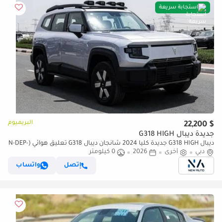
استجابة سريعة
البريميوم
$ 22,200
جديدة ديبال G318 HIGH
ديبال G318 HIGH جديدة كلياً 2024 شانجان ديبال G318 تعليق هوائي (N-DEP-
دبي
AS-1.5-24) هايبرد | دفع رباعي 4WD | SUV (للتصدير فقط)
أخرى
2026
0 كيلومتر
إتصل
واتساب