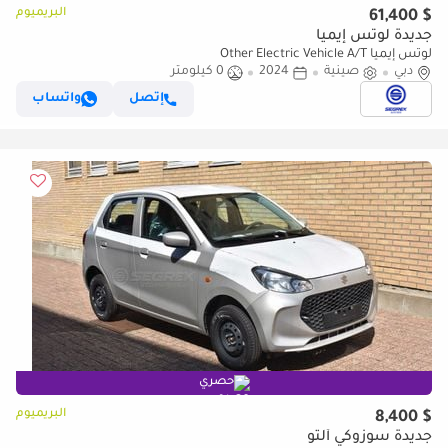
البريميوم
$ 61,400
جديدة لوتس إيميا
لوتس إيميا Other Electric Vehicle A/T
دبي
صينية
2024
0 كيلومتر
إتصل
واتساب
حصري
البريميوم
$ 8,400
جديدة سوزوكي ألتو