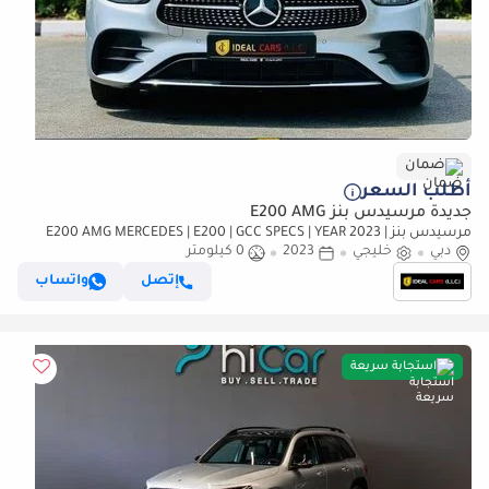
ضمان
أطلب السعر
جديدة مرسيدس بنز E200 AMG
مرسيدس بنز E200 AMG MERCEDES | E200 | GCC SPECS | YEAR 2023 |
دبي
خليجي
AGENCY WARRANTY |
2023
0 كيلومتر
إتصل
واتساب
استجابة سريعة