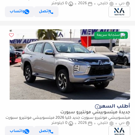
2.5 لتر | SUV بسبعة مقاعد | مواصفات الخليج | للتصدير (للتصدير فقط)
دبي
خليجي
2026
0 كيلومتر
إتصل
واتساب
استجابة سريعة
أطلب السعر
جديدة ميتسوبيشي مونتيرو سبورت
ميتسوبيشي مونتيرو سبورت جديد كلياً 2026 ميتسوبيشي مونتيرو سبورت
دبي
خليجي
2026
0 كيلومتر
GLS (H59) 3.0 لتر 6 سلندر – SUV – مواصفات خليجية | جاهز للتص (للتصدير
فقط)
إتصل
واتساب