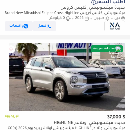
أطلب السعر
جديدة ميتسوبيشي إكلبس كروس
ميتسوبيشي إكلبس كروس Brand New Mitsubishi Eclipse Cross HighLine
دبي
خليجي
2026
0 كيلومتر
2026 Export 1.5L 2WD Petrol|Silver/Black|ECLIPSECROSS-GL (للتصدير
فقط)
إتصل
واتساب
استجابة سريعة
البريميوم
$ 37,000
جديدة ميتسوبيشي آوتلاندر HIGHLINE
ميتسوبيشي آوتلاندر HIGHLINE ميتسوبيشي أوتلاندر بريميوم 2026 (G09)