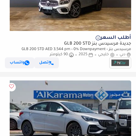
أطلب السعر
جديدة مرسيدس بنز GLB 200 STD
مرسيدس بنز GLB 200 STD AED 3,544 pm • 0% Downpayment •
دبي
خليجي
Mercedes-Benz GLB 200 • 5 Years Agency Warranty
2025
90 كيلومتر
إتصل
واتساب