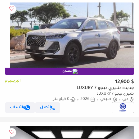
حصري
البريميوم
$ 12,900
جديدة شيري تيجو 7 LUXURY
شيري تيجو 7 LUXURY
دبي
خليجي
2026
0 كيلومتر
إتصل
واتساب