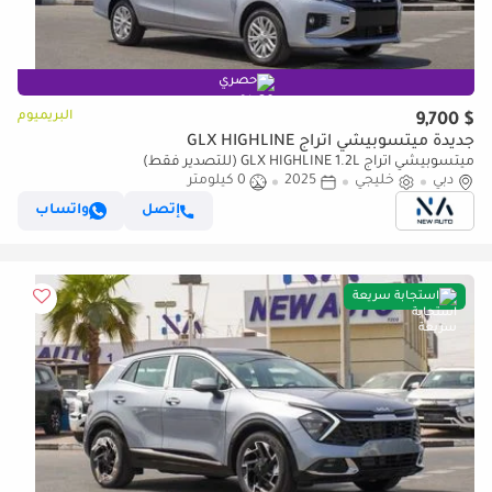
حصري
البريميوم
$ 9,700
جديدة ميتسوبيشي اتراج GLX HIGHLINE
ميتسوبيشي اتراج GLX HIGHLINE 1.2L (للتصدير فقط)
دبي
خليجي
2025
0 كيلومتر
إتصل
واتساب
استجابة سريعة