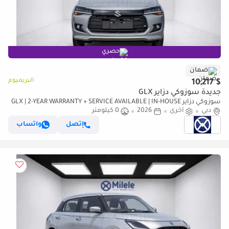
حصري
ضمان
البريميوم
$ 10,217
جديدة سوزوكي دزاير GLX
سوزوكي دزاير GLX | 2-YEAR WARRANTY + SERVICE AVAILABLE | IN-HOUSE
دبي
أخرى
2026
0 كيلومتر
FINANCING | 0% DOWNPAYMENT (BANK)
إتصل
واتساب