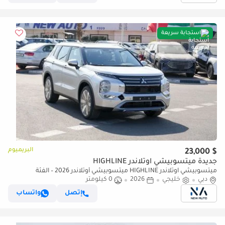
استجابة سريعة
البريميوم
$ 23,000
جديدة ميتسوبيشي آوتلاندر HIGHLINE
ميتسوبيشي آوتلاندر HIGHLINE ميتسوبيشي أوتلاندر 2026 – الفئة
دبي
خليجي
2026
0 كيلومتر
المتوسطة (G05) 2.5 لتر | SUV بسبعة مقاعد | مواصفات الخليج | (للتصدير
فقط)
إتصل
واتساب