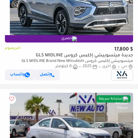
حصري
البريميوم
$ 17,800
جديدة ميتسوبيشي إكلبس كروس GLS MIDLINE
ميتسوبيشي إكلبس كروس GLS MIDLINE Brand New Mitsubishi
دبي
أخرى
2025
0 كيلومتر
EclipseCrossMEDLINE 2025 Export 1.5L A/TPetrol |Grey/Beige|ECLIPSEC
(للتصدير فقط)
إتصل
واتساب
استجابة سريعة