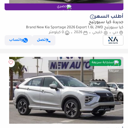
حصري
أطلب السعر
جديدة كيا سبورتيج
كيا سبورتيج Brand New Kia Sportage 2026 Export 1.6L 2WD
دبي
خليجي
2026
Petrol|Silver/Beige|N-KIA-SPO-1.6-26| (للتصدير فقط)
0 كيلومتر
إتصل
واتساب
استجابة سريعة