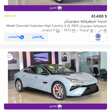
حصري
البريميوم
$ 61,400
جديدة شيفروليه سوبيربان
شيفروليه سوبيربان 2023 Model Chevrolet Suburban High Country, 6.2L
دبي
Petrol AWD A/T
أوروبية
2023
0 كيلومتر
إتصل
واتساب
حصري