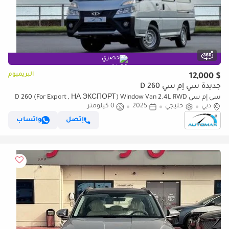
حصري
البريميوم
$ 12,000
جديدة سي إم سي D 260
سي إم سي D 260 (For Export , НА ЭКСПОРТ) Window Van 2.4L RWD
دبي
خليجي
2025
0 كيلومتر
2025 GCC Без пробега
إتصل
واتساب