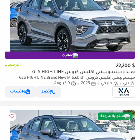
حصري
البريميوم
$ 22,200
جديدة ميتسوبيشي إكلبس كروس GLS HIGH LINE
ميتسوبيشي إكلبس كروس GLS HIGH LINE Brand New Mitsubishi
دبي
خليجي
2025
0 كيلومتر
EclipseCrossHighline 2025 Export1.5L Petrol 4WD| Grey/Black|ECLIP
(للتصدير فقط)
إتصل
واتساب
استجابة سريعة