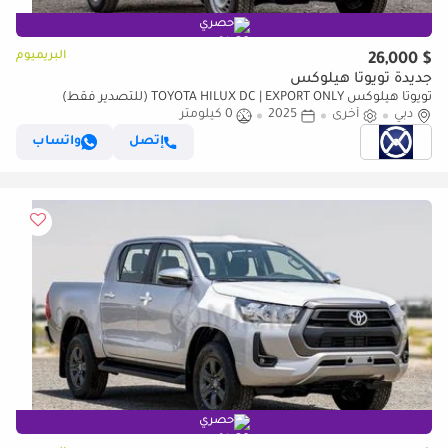
حصري
البريميوم
$ 26,000
جديدة تويوتا هيلوكس
تويوتا هيلوكس TOYOTA HILUX DC | EXPORT ONLY (للتصدير فقط)
دبي
أخرى
2025
0 كيلومتر
إتصل
واتساب
حصري