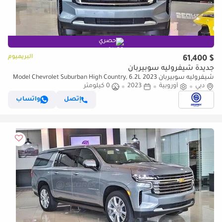
حصري
البريميوم
$ 61,400
جديدة شيفروليه سوبيربان
شيفروليه سوبيربان 2023 Model Chevrolet Suburban High Country, 6.2L
دبي
Petrol AWD A/T
أوروبية
2023
0 كيلومتر
إتصل
واتساب