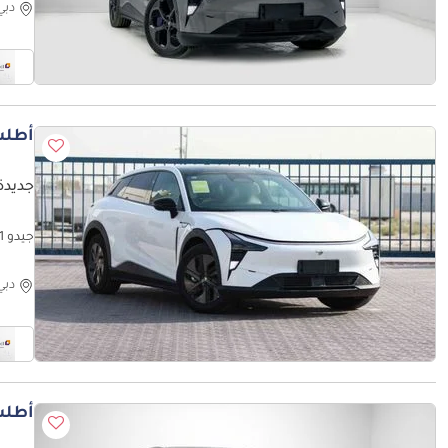
دبي
أطلب
جديدة 
جيدو 1 Max EV - White Inside Black | Export Only
دبي
أطلب