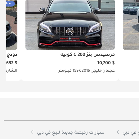
سيارات 
مرسيدس بنز C 200 كوبيه
دودج جرا
$ 4,632
$ 10,700
عجمان
خليجي
2015
159K كيلومتر
الشارقة
أم
 في دبي
سيارات رخيصة جديدة لبيع في دبي