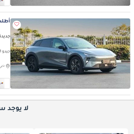
أطلب
جديدة 
جيدو 1 MAX EV - Grey inside White | Export Only
دبي
لا يوجد س