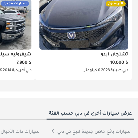
البريميوم
سيارات مميزة
تشنجان ايدو
شيفروليه سيلف
$ 7,900
$ 10,000
دبي
صينية
2023
0 كيلومتر
دبي
أمريكية
2014
172K
عرض سيارات أخرى في دبي حسب الفئة
سيارات بائع خاص جديدة لبيع في دبي
سيارات ذات الأميال 