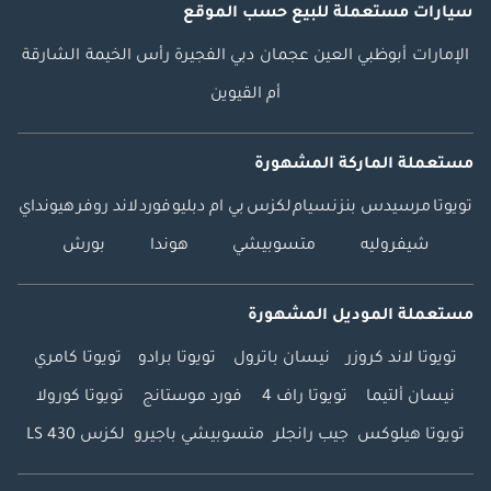
سيارات مستعملة
للبيع
حسب الموقع
الإمارات
أبوظبي
العين
عجمان
دبي
الفجيرة
رأس الخيمة
الشارقة
أم القيوين
مستعملة الماركة المشهورة
تويوتا
مرسيدس بنز
نسيام
لكزس
بي ام دبليو
فورد
لاند روفر
هيونداي
شيفروليه
متسوبيشي
هوندا
بورش
مستعملة الموديل المشهورة
تويوتا لاند كروزر
نيسان باترول
تويوتا برادو
تويوتا كامري
نيسان ألتيما
تويوتا راف 4
فورد موستانج
تويوتا كورولا
تويوتا هيلوكس
جيب رانجلر
متسوبيشي باجيرو
لكزس LS 430