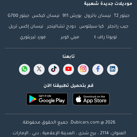
موديلات جديدة شعبية
جيتور T2
نيسان باترول
بورش 911
نيسان كيكس
جيتور G700
جيب رانجلر
كيا سيلتوس
دودج تشالينجر
نيسان إكس تريل
تويوتا راف ٤
ميني كوبر
فورد تيريتوري
تابعنا
قم بتحميل تطبيقنا الآن
Dubicars.com @ 2026. جميع الحقوق محفوظة.
العنوان: 2114 ، برج شذى ، المدينة الإعلامية ، دبي ، الإمارات