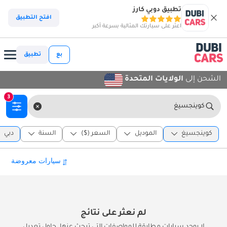
تطبيق دوبي كارز
افتح التطبيق
اعثر على سيارتك المثالية بسرعة أكبر
بع
تطبيق
الشحن إلى
الولايات المتحدة
3
كوينجسيغ
كوينجسيغ
الموديل
السعر ($)
السنة
دبي
لم نعثر على نتائج