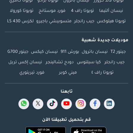
تويوتا لاند كروزر
نيسان باترول
تويوتا برادو
تويوتا كامري
نيسان ألتيما
تويوتا راف 4
فورد موستانج
تويوتا كورولا
تويوتا هيلوكس
جيب رانجلر
متسوبيشي باجيرو
لكزس LS 430
موديلات جديدة شعبية
جيتور T2
نيسان باترول
بورش 911
نيسان كيكس
جيتور G700
جيب رانجلر
كيا سيلتوس
دودج تشالينجر
نيسان إكس تريل
تويوتا راف ٤
ميني كوبر
فورد تيريتوري
تابعنا
قم بتحميل تطبيقنا الآن