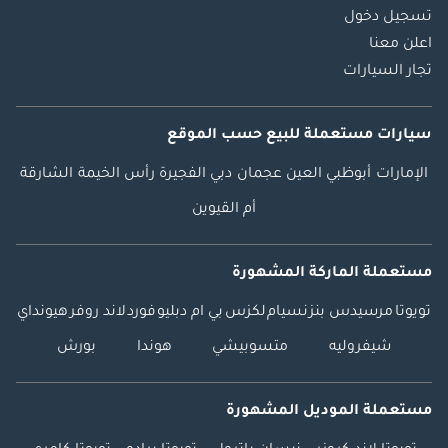
تسجيل دخول
اعلن معنا
تجار السيارات
سيارات مستعملة
للبيع
حسب الموقع
الإمارات
أبوظبي
العين
عجمان
دبي
الفجيرة
رأس الخيمة
الشارقة
أم القيوين
مستعملة الماركة المشهورة
تويوتا
مرسيدس بنز
نسيام
لكزس
بي ام دبليو
فورد
لاند روفر
هيونداي
شيفروليه
متسوبيشي
هوندا
بورش
مستعملة الموديل المشهورة