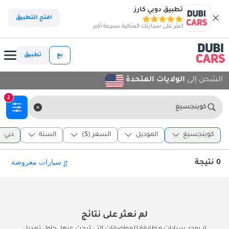
تطبيق دوبي كارز
افتح التطبيق
اعثر على سيارتك المثالية بسرعة أكبر
بع
تطبيق
الشحن إلى
الولايات المتحدة
2
كوينجسيغ
كوينجسيغ
الموديل
السعر ($)
السنة
دبي
0 نتيجة
لم نعثر على نتائج