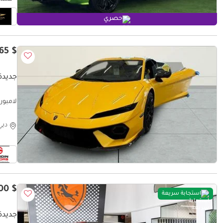
حصري
$ 457,765
جديدة 
لامبورغيني تيمياراري
دبي
$ 355,900
استجابة سريعة
جديدة