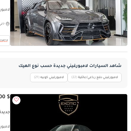
| 2023
دبي
شاهد السيارات لامبورغيني جديدة حسب نوع الهيك
لامبورغيني دفع رباعي/عائلية
(22)
لامبورغيني كوبيه
(21)
$ 342,500
جديدة ل
لامبورغين