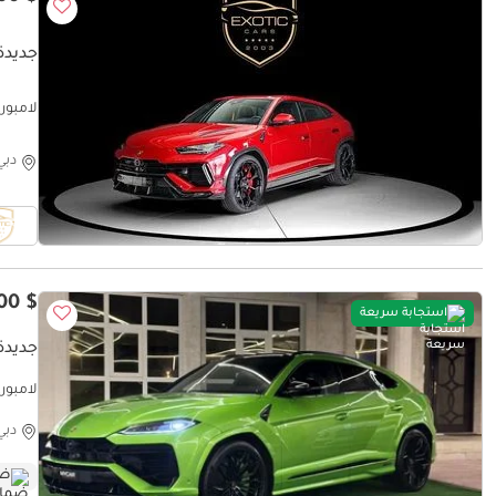
جديدة ل
لامبورغيني ا
دبي
$ 452,100
استجابة سريعة
جديدة 
لامبورغ
دبي
ضم