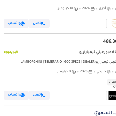
أخرى
2024
10 كيلومتر
إتصل
واتساب
لامبورغيني تيمياراريو
البريميوم
لامبورغيني تيمياراريو LAMBORGHINI | TEMERARIO | GCC SPECS | DEALER
WARRANTY + SERVICE CON
خليجي
2026
0 كيلومتر
ان
إتصل
واتساب
 السعر