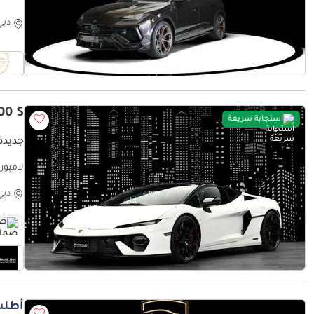
دبي
$ 486,300
استجابة سريعة
جديدة 
TRACT
دبي
ضم
أطلب