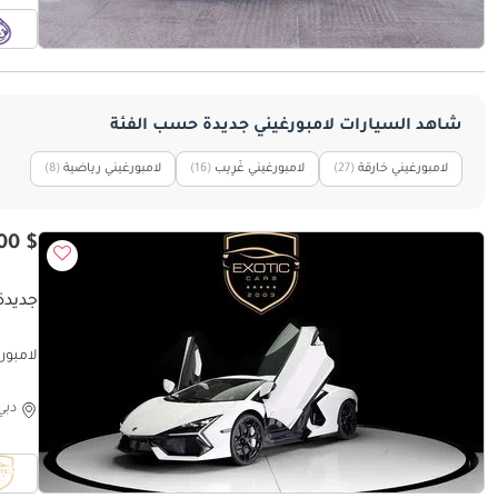
شاهد السيارات لامبورغيني جديدة حسب الفئة
لامبورغيني خارقة
(27)
لامبورغيني غَرِيب
(16)
لامبورغيني رياضية
(8)
$ 629,900
جديدة 
لامبورغيني ر
دبي