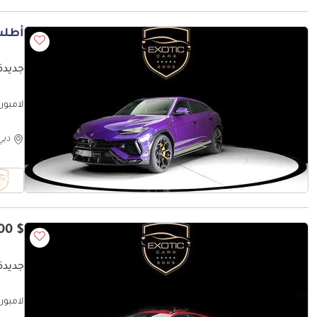
أطلب
جديدة ل
لامبورغيني اوروس
دبي
$ 260,000
جديدة ل
لامبورغيني 