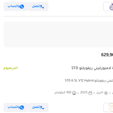
إتصل
واتساب
لامبورغيني ريفويلتو STD
البريميوم
يفويلتو STD 6.5L V12 Hybrid
أخرى
2025
100 كيلومتر
إتصل
واتساب