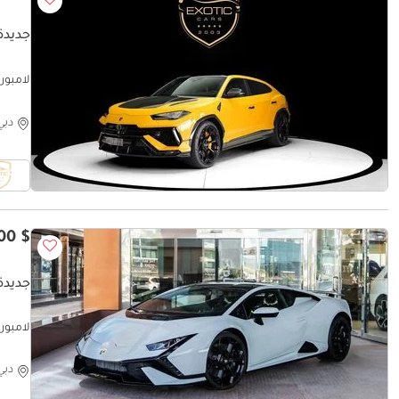
جديدة ل
لامبورغيني اوروس 
دبي
$ 323,300
جديدة ل
لامبورغين
دبي