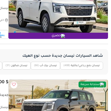
 Safety
دبي
حصري
شاهد السيارات نيسان جديدة حسب نوع الهيك
نيسان دفع رباعي/عائلية
(488)
نيسان بيك آب
(66)
نيسان صالون
(31)
$ 90,400
استجابة سريعة
جديدة نيس