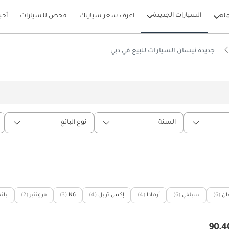
السيارات الجديدة
لة
اعرف سعر سيارتك
فحص للسيارات
أخب
جديدة نيسان السيارات للبيع في دبي
السنة
نوع البائع
ان
(6)
سيلفي
(6)
أرمادا
(4)
إكس تريل
(4)
N6
(3)
فرونتير
(2)
باثف