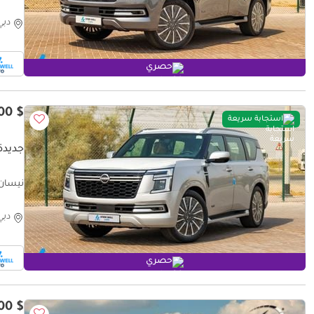
rt Only
دبي
حصري
$ 90,400
استجابة سريعة
جديدة نيس
rt Only
دبي
حصري
$ 102,000