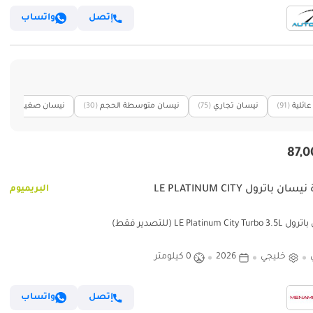
إتصل
واتساب
ائلية
(91)
نيسان تجاري
(75)
نيسان متوسطة الحجم
(30)
نيسان صغيرة
(27)
ان باترول LE PLATINUM CITY
البريميوم
LE Platinum City (للتصدير فقط)
خليجي
2026
0 كيلومتر
إتصل
واتساب