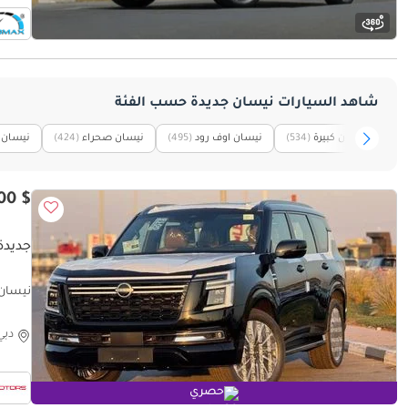
شاهد السيارات نيسان جديدة حسب الفئة
نيسان كبيرة
(534)
نيسان اوف رود
(495)
نيسان صحراء
(424)
نيسان ع
$ 87,000
جديدة نيس
نيسان باترول  Turbo 3.5L
دبي
حصري