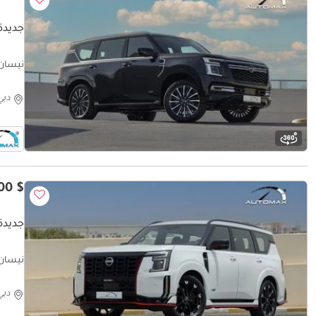
جديدة نيس
робега
دبي
$ 112,000
جديدة ن
обега
دبي