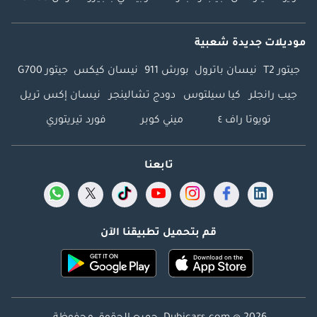
موديلات جديدة شعبية
جيتور T2
نيسان باترول
بورش 911
نيسان كيكس
جيتور G700
جيب رانجلر
كيا سيلتوس
دودج تشالينجر
نيسان إكس تريل
تويوتا راف ٤
ميني كوبر
فورد تيريتوري
تابعنا
قم بتحميل تطبيقنا الآن