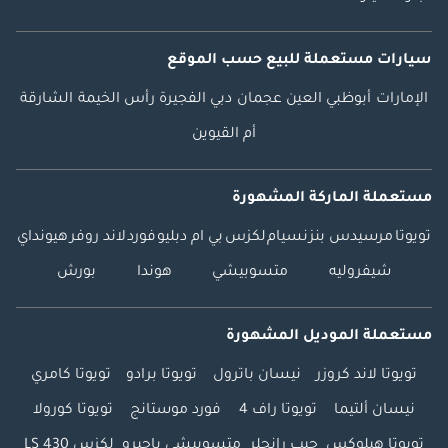
سيارات مستعملة
للبيع
حسب الموقع
الإمارات
أبوظبي
العين
عجمان
دبي
الفجيرة
رأس الخيمة
الشارقة
أم القيوين
مستعملة الماركة المشهورة
تويوتا
مرسيدس بنز
نسيام
لكزس
بي ام دبليو
فورد
لاند روفر
هيونداي
شيفروليه
متسوبيشي
هوندا
بورش
مستعملة الموديل المشهورة
تويوتا لاند كروزر
نيسان باترول
تويوتا برادو
تويوتا كامري
نيسان ألتيما
تويوتا راف 4
فورد موستانج
تويوتا كورولا
تويوتا هيلوكس
جيب رانجلر
متسوبيشي باجيرو
لكزس LS 430