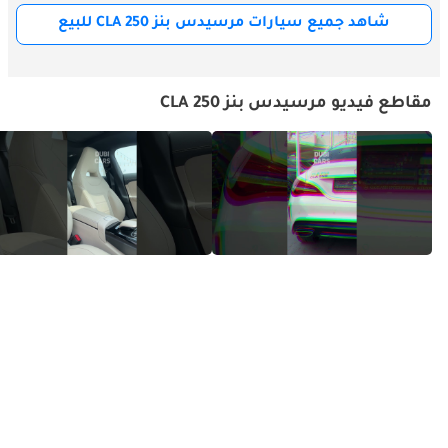
الجوانب.
شاهد جميع سيارات مرسيدس بنز CLA 250 للبيع
تقنيات السلامة في Mercedes-Benz CLA 250 موديل 2026
ترث Mercedes-Benz CLA 250 موديل 2026 حزمة شاملة من ميزات 
مقاطع فيديو مرسيدس بنز CLA 250
مساعدة السائق القياسية والاختيارية من المحفظة الأوسع للعلامة. 
وتشمل المعدات القياسية أنظمة Active Brake Assist، وAttention 
Assist، وBlind Spot Assist، وActive Lane Keeping Assist، وSpeed 
Limit Assist، والمصابيح الأمامية LED التكيّفية مع تقنية MULTIBEAM 
LED الاختيارية. ويُهيّئ نظام Pre-Safe لحماية الركاب المقصورة 
للاصطدام بشدّ الأحزمة وتعديل وضعيات المقاعد عند رصد 
المستشعرات لاصطدام وشيك.
تُوسّع حزمة Driving Assistance Package الاختيارية القدرات بصورة 
جوهرية بأنظمة Active Distance Assist DISTRONIC، وActive 
Steering Assist، وActive Lane Change Assist، وActive Speed Limit 
Assist، وEvasive Steering Assist، وActive Emergency Stop Assist، 
ما يُتيح قيادة شبه ذاتية مُشرَفاً عليها على الطرق السريعة المدعومة. 
ويستخدم الهيكل المبني على منصة MFA2 كميات كبيرة من الفولاذ 
عالي القوة وتعزيز ألمنيوم استراتيجي، مُشكّلاً خلية ركاب صلبة 