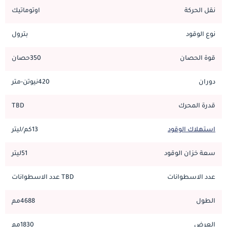
ويُتيح نظام الهجين الخفيف إيقاف المحرك مؤقتاً أثناء القصور الذاتي، 
نقل الحركة
اوتوماتيك
وعملاً أكثر سلاسة لنظام الإيقاف والتشغيل التلقائي، وكفاءة محسّنة 
عبر دورات القيادة المختلطة. وصوت العادم يحمل حافة أكثر روحاً 
نوع الوقود
بترول
رياضية، خصوصاً في وضع Sport، مانحاً السيارة طابعاً أكثر حماسة من 
شقيقتها الأهدأ.
قوة الحصان
350حصان
في الاستخدام الواقعي، تُحقّق CLA 250 توازناً ممتازاً بين الاستخدام 
دوران
420نيوتن-متر
اليومي والقدرة الرياضية. ويعكس سعر Mercedes-Benz CLA 250 
حزمة الأداء المرتفعة هذه إلى جانب مكانة الفخامة الواسعة للموديل، 
ويجد كثير من العملاء أن هذه النسخة تُقدّم النقطة المثالية ضمن 
قدرة المحرك
TBD
تشكيلة CLA القياسية.
استهلاك الوقود
13كم/ليتر
ناقل الحركة ومنظومة القيادة في Mercedes-Benz CLA 250 
موديل 2026
سعة خزان الوقود
51ليتر
تنتقل القوة عبر ناقل الحركة Mercedes-Benz 8G-DCT ذي القابض 
عدد الاسطوانات
TBD عدد الاسطوانات
المزدوج الأوتوماتيكي بثماني سرعات، وهو صندوق سرعات مُرقّى عن 
وحدة السبع سرعات في CLA 200 لتبديلات أكثر حدّة وسرعة. وفي 
الطول
4688مم
وضعَي Comfort وEco، يُقدّم ناقل الحركة تقدّماً سلساً ومصقولاً يلائم 
القيادة اليومية، فيما يزيد وضع Sport عبر نظام DYNAMIC SELECT 
العرض
1830مم