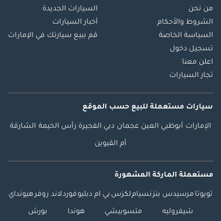
من نحن
السيارات الجديدة
الشروط والأحكام
أخبار السيارات
السياسة الخاصة
قم ببيع سيارتك في الإمارات
تسجيل دخول
اعلن معنا
تجار السيارات
سيارات مستعملة
للبيع
حسب الموقع
الإمارات
أبوظبي
العين
عجمان
دبي
الفجيرة
رأس الخيمة
الشارقة
أم القيوين
مستعملة الماركة المشهورة
تويوتا
مرسيدس بنز
نسيام
لكزس
بي ام دبليو
فورد
لاند روفر
هيونداي
شيفروليه
متسوبيشي
هوندا
بورش