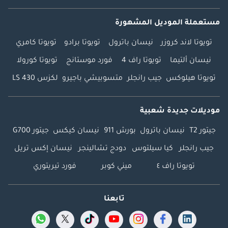
مستعملة الموديل المشهورة
تويوتا لاند كروزر
نيسان باترول
تويوتا برادو
تويوتا كامري
نيسان ألتيما
تويوتا راف 4
فورد موستانج
تويوتا كورولا
تويوتا هيلوكس
جيب رانجلر
متسوبيشي باجيرو
لكزس LS 430
موديلات جديدة شعبية
جيتور T2
نيسان باترول
بورش 911
نيسان كيكس
جيتور G700
جيب رانجلر
كيا سيلتوس
دودج تشالينجر
نيسان إكس تريل
تويوتا راف ٤
ميني كوبر
فورد تيريتوري
تابعنا