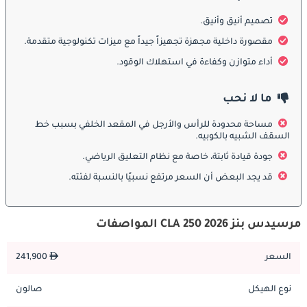
تستكمل المصابيح الخلفية LED الرفيعة، ولمسة العادم المزدوجة 
تصميم أنيق وأنيق.
المدمجة، وسبويلر خفيف على غطاء صندوق الأمتعة الصورة. وفي 
موديل 2026، تضمن تصاميم الجنوط المتجدّدة، وخيارات الطلاء 
مقصورة داخلية مجهزة تجهيزاً جيداً مع ميزات تكنولوجية متقدمة.
الإضافية، والتفاصيل الصغيرة المُحدَّثة بقاء الموديل معاصراً، مُبرّرةً 
أداء متوازن وكفاءة في استهلاك الوقود.
سعر Mercedes-Benz CLA 250.
ما لا نحب
أداء Mercedes-Benz CLA 250 ومواصفات المحرك
مساحة محدودة للرأس والأرجل في المقعد الخلفي بسبب خط
تستمد Mercedes-Benz CLA 250 قوّتها من محرك بنزين تربو سعة 2.0 
السقف الشبيه بالكوبيه.
لتر بأربع أسطوانات مقترن بنظام هجين خفيف بقوة 48 فولت يحتوي 
جودة قيادة ثابتة، خاصة مع نظام التعليق الرياضي.
على مولّد بادئ تشغيل مدمج. وتبلغ ذروة القدرة الإجمالية نحو 224 
حصاناً وعزم 350 نيوتن متر، تُكمّلها دفعة كهربائية مؤقتة من نظام 
قد يجد البعض أن السعر مرتفع نسبيًا بالنسبة لفئته.
الهجين الخفيف أثناء التسارع. ويُقدّم هذا الاقتران أداءً متجاوباً وحماسياً 
يُرقّي بصورة جوهرية التجربة اليومية مقارنة بـ CLA 200، محوّلاً السيارة 
مرسيدس بنز CLA 250 2026 المواصفات
إلى آلة أسرع وأكثر إشراكاً للسائق بصورة لافتة.
تتسارع Mercedes-Benz CLA 250 موديل 2026 من 0 إلى 60 ميلاً في 
السعر
241,900
الساعة في نحو 6.0 ثانية، وتصل إلى سرعة قصوى تبلغ نحو 155 ميلاً 
في الساعة. والطابع سلس وتدريجي، مع عزم قوي في المدى 
نوع الهيكل
صالون
المتوسط يجعل التجاوزات سهلة والقيادة على السرعات العالية مريحة. 