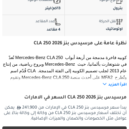
نوع الوقود
استهلاك الوقود
بترول
13كم/ليتر
نقل الحركة
عدد المقاعد
اوتوماتيك
4 مقاعد
نظرة عامة على مرسيدس بنز CLA 250 2026
تُعدّ Mercedes-Benz CLA 250 كوبيه فاخرة مدمجة من أربعة أبواب 
وبروح رياضية، من إنتاج Mercedes-Benz في شتوتغارت بألمانيا، حيث 
قُدّم اسم CLA عام 2013 لجلب تصميم الكوبيه إلى الفئة المدمجة. 
وتقوم Mercedes-Benz CLA 250 على أحدث منصة MFA2 وتُطرح 
ككوبيه من أربعة أبواب مع نسخة شوتنغ بريك في أسواق مختارة، لتحتل 
اقرأ المزيد
النصف الأعلى من التدرّج القياسي لـ CLA، إذ تجمع بين قدرة أكبر، 
والمقصورة الفاخرة نفسها، والتصميم الخارجي الدراماتيكي. ويُمثّل 
مرسيدس بنز CLA 250 2026 السعر في الامارات
موديل 2026 التجسيد الأكثر تطوراً لهذه السيارة حتى اليوم، إذ يقرن 
يبدأ سعر مرسيدس بنز CLA 250 في الإمارات من 241,900
. يمكن
منظومة دفع تربو رباعية الأسطوانات أعلى قدرة بنظام هجين خفيف 
أن تختلف أسعار مرسيدس بنز CLA 250 من وكالة إلى وكالة بناءً على
بقوة 48 فولت، ونظام دفع رباعي 4MATIC متاح، ومقصورة مكتظة 
عوامل مثل الخصومات والضمان والميزات الإضافية.
بأحدث تقنيات Mercedes-Benz.