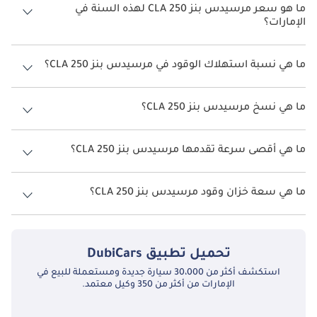
العلامة. وفي حين تُقدّم A3 تحكّماً أكثر حدّة في بعض الجوانب وتُعدّ 2 
ما هو سعر مرسيدس بنز CLA 250 لهذه السنة في
Series Gran Coupe أكثر إشراكاً ديناميكياً، تُقدّم CLA 250 تجربة 
الإمارات؟
الفخامة الأكثر تماسكاً والحضور الأكثر تميّزاً. ويعكس سعر Mercedes-
مرسيدس بنز CLA 250 لهذه السنة في الإمارات هو
241,900.
Benz CLA 250 هذا المزيج، وللعملاء الباحثين عن خطوة للأعلى من فئة 
ما هي نسبة استهلاك الوقود في مرسيدس بنز CLA 250؟
الفخامة المدمجة المبتدئة، تظلّ من أكثر الخيارات إقناعاً.
اقترحت الشركة المصنعة أن تكون نسبة توفير استهلاك الوقود لسيارة
ولأولئك الباحثين عن مركبة فاخرة مدمجة تجمع تصميم الكوبيه مع أداء 
مرسيدس بنز CLA 250 هو 13كم/ليتر.
ما هي نسخ مرسيدس بنز CLA 250؟
قوي ومكانة Mercedes-Benz، يظلّ هذا الموديل يضع معياراً عالياً. فـ 
CLA 250 هي الخيار الذكي ضمن تشكيلة CLA القياسية، إذ تُقدّم المزيج 
نسخ مرسيدس بنز CLA 250 هي 4MATIC.
الأكثر مُكافأةً من الأداء والفخامة والتصميم المتاح حالياً في فئتها.
ما هي أقصى سرعة تقدمها مرسيدس بنز CLA 250؟
السرعة القصوى مرسيدس بنز CLA 250 هي TBD.
ما هي سعة خزان وقود مرسيدس بنز CLA 250؟
تبلغ سعة خزان الوقود في مرسيدس بنز CLA 250 51ليتر.
تحميل تطبيق
DubiCars
استكشف أكثر من 30،000 سيارة جديدة ومستعملة للبيع في
الإمارات من أكثر من 350 وكيل معتمد.