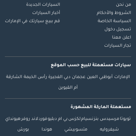
من نحن
السيارات الجديدة
الشروط والأحكام
أخبار السيارات
السياسة الخاصة
قم ببيع سيارتك في الإمارات
تسجيل دخول
اعلن معنا
تجار السيارات
سيارات مستعملة
للبيع
حسب الموقع
الإمارات
أبوظبي
العين
عجمان
دبي
الفجيرة
رأس الخيمة
الشارقة
أم القيوين
مستعملة الماركة المشهورة
تويوتا
مرسيدس بنز
نسيام
لكزس
بي ام دبليو
فورد
لاند روفر
هيونداي
شيفروليه
متسوبيشي
هوندا
بورش