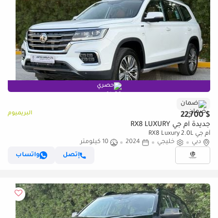
حصري
ضمان
البريميوم
$ 22,700
جديدة أم جي RX8 LUXURY
أم جي RX8 Luxury 2.0L
دبي
خليجي
2024
10 كيلومتر
إتصل
واتساب