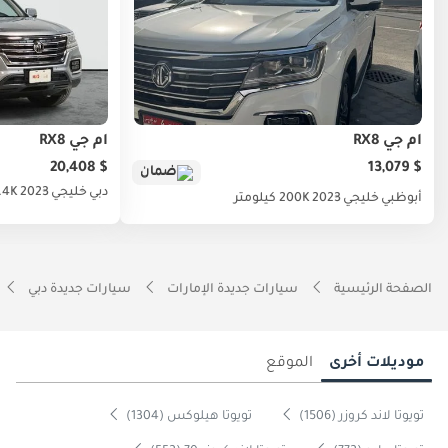
أم جي RX8
أم جي RX8
$ 20,408
$ 13,079
ضمان
دبي
خليجي
2023
40.4K ك
أبوظبي
خليجي
2023
200K كيلومتر
الصفحة الرئيسية
سيارات جديدة الإمارات
سيارات جديدة دبي
موديلات أخرى
الموقع
تويوتا لاند كروزر (1506)
تويوتا هيلوكس (1304)