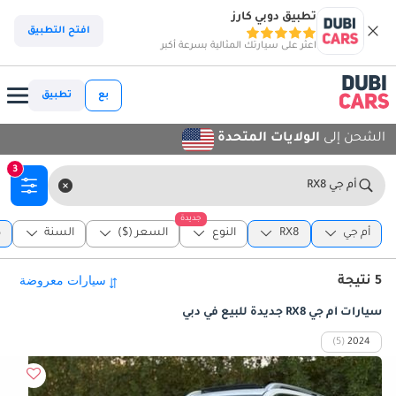
تطبيق دوبي كارز
افتح التطبيق
اعثر على سيارتك المثالية بسرعة أكبر
بع
تطبيق
الشحن إلى
الولايات المتحدة
3
أم جي RX8
جديدة
أم جي
RX8
النوع
السعر ($)
السنة
د
5 نتيجة
سيارات أم جي RX8 جديدة للبيع في دبي
(5)
2024