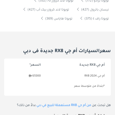
تويوتا برادو (772)
تويوتا لاند كروزر 70 (552)
نيسان باترول (427)
تويوتا لاند كروزر بيك آب (427)
تويوتا راف ٤ (375)
تويوتا هاياس (369)
سعرالسيارات أم جي RX8 جديدة فى دبي
أم جي RX8 جديدة
السعر*
أم جي RX8 2024
67,000
*ابتداءً من متوسط سعر
هل تبحث عن
من أم جي RX8 مستعملة للبيع في دبي
بدلاً من ذلك؟