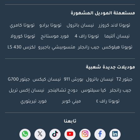
مستعملة الموديل المشهورة
تويوتا لاند كروزر
نيسان باترول
تويوتا برادو
تويوتا كامري
نيسان ألتيما
تويوتا راف 4
فورد موستانج
تويوتا كورولا
تويوتا هيلوكس
جيب رانجلر
متسوبيشي باجيرو
لكزس LS 430
موديلات جديدة شعبية
جيتور T2
نيسان باترول
بورش 911
نيسان كيكس
جيتور G700
جيب رانجلر
كيا سيلتوس
دودج تشالينجر
نيسان إكس تريل
تويوتا راف ٤
ميني كوبر
فورد تيريتوري
تابعنا