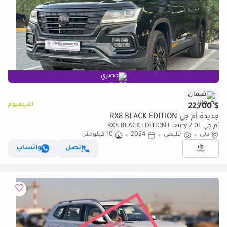
حصري
ضمان
البريميوم
$ 22,700
جديدة أم جي RX8 BLACK EDITION
أم جي RX8 BLACK EDITION Luxury 2.0L
دبي
خليجي
2024
10 كيلومتر
إتصل
واتساب