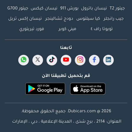
جيتور T2
نيسان باترول
بورش 911
نيسان كيكس
جيتور G700
جيب رانجلر
كيا سيلتوس
دودج تشالينجر
نيسان إكس تريل
تويوتا راف ٤
ميني كوبر
فورد تيريتوري
تابعنا
قم بتحميل تطبيقنا الآن
Dubicars.com @ 2026. جميع الحقوق محفوظة.
العنوان: 2114 ، برج شذى ، المدينة الإعلامية ، دبي ، الإمارات