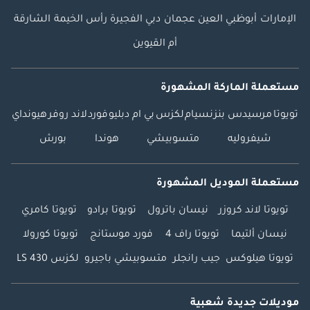
الإمارات
أبوظبي
العين
عجمان
دبي
الفجيرة
رأس الخيمة
الشارقة
أم القيوين
مستعملة الماركة المشهورة
تويوتا
مرسيدس بنز
نسيام
لكزس
بي ام دبليو
فورد
لاند روفر
هيونداي
شيفروليه
متسوبيشي
هوندا
بورش
مستعملة الموديل المشهورة
تويوتا لاند كروزر
نيسان باترول
تويوتا برادو
تويوتا كامري
نيسان ألتيما
تويوتا راف 4
فورد موستانج
تويوتا كورولا
تويوتا هيلوكس
جيب رانجلر
متسوبيشي باجيرو
لكزس LS 430
موديلات جديدة شعبية