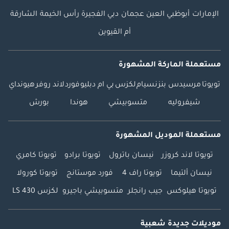
الإمارات
أبوظبي
العين
عجمان
دبي
الفجيرة
رأس الخيمة
الشارقة
أم القيوين
مستعملة الماركة المشهورة
تويوتا
مرسيدس بنز
نسيام
لكزس
بي ام دبليو
فورد
لاند روفر
هيونداي
شيفروليه
متسوبيشي
هوندا
بورش
مستعملة الموديل المشهورة
تويوتا لاند كروزر
نيسان باترول
تويوتا برادو
تويوتا كامري
نيسان ألتيما
تويوتا راف 4
فورد موستانج
تويوتا كورولا
تويوتا هيلوكس
جيب رانجلر
متسوبيشي باجيرو
لكزس LS 430
موديلات جديدة شعبية