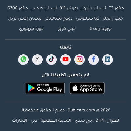
جيتور T2
نيسان باترول
بورش 911
نيسان كيكس
جيتور G700
جيب رانجلر
كيا سيلتوس
دودج تشالينجر
نيسان إكس تريل
تويوتا راف ٤
ميني كوبر
فورد تيريتوري
تابعنا
قم بتحميل تطبيقنا الآن
Dubicars.com @ 2026. جميع الحقوق محفوظة.
العنوان: 2114 ، برج شذى ، المدينة الإعلامية ، دبي ، الإمارات