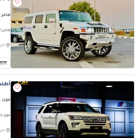
هامر H2 STD
ه
| 2003
دبي
أطلب
فورد 
فورد إكسبلورر
دبي