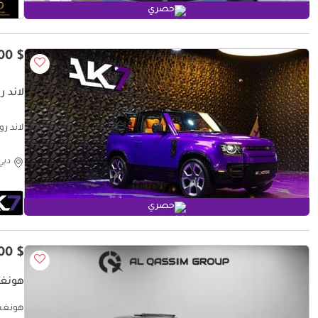
حصري
$ 142,500
لاند ر
لاند روفر ديفندر ance available
دبي
حصري
$ 56,200
هونغشي TIVE