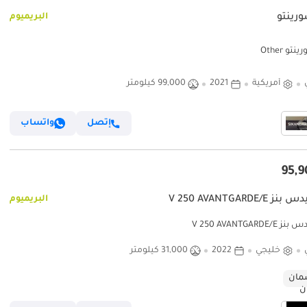
ورينتو
البريميوم
تو Other
أمريكية
2021
99,000 كيلومتر
إتصل
واتساب
V 250 AVANTGARDE/E
البريميوم
V 250 AVANTGARDE
خليجي
2022
31,000 كيلومتر
ان