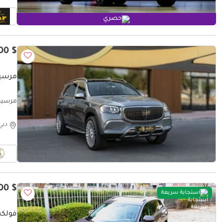
حصري
$ 97,300
مرسيدس بنز
مرسيدس بنز Very Low Mileage
دبي
$ 20,500
استجابة سريعة
فولكس 