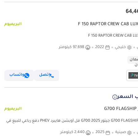
البريميوم
خليجي
2022
97,698 كيلومتر
ان
إتصل
واتساب
 السعر
G7
البريميوم
جيتور G700 FLAGSHIP جيتور G700 2025 فل أوبشن هايبرد PHEV دفع رباعي للبيع في
رض دبي 2000 للسيارات - الشارقة
صينية
2025
2,440 كيلومتر