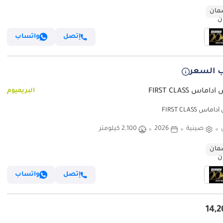
ان
إتصل
واتساب
 السعر
ماس FIRST CLASS
البريميوم
س FIRST CLASS
صينية
2026
2,100 كيلومتر
ان
إتصل
واتساب