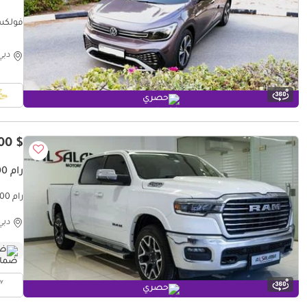
فولكس واجن PRO
دبي
حصري
$ 40,800
رام 1500 LARAMIE CREW
رام 1500 LARAMIE CREW
دبي
ضم
حصري