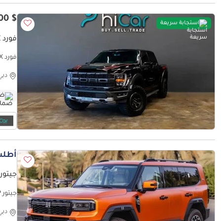
$ 64,400
استجابة سريعة
فورد F 150 RAPTOR CREW CAB LUX
فورد F 150 RAPTOR CREW CAB LUX
دبي
ضم
أطلب
جيتور 00 FLAGSHIP
الإمارات | مع
دبي