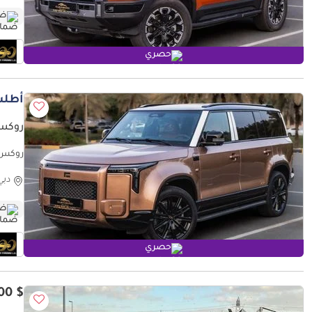
ضم
حصري
أطلب
روكس أدا
روكس أداما
دبي
ضم
حصري
$ 14,200