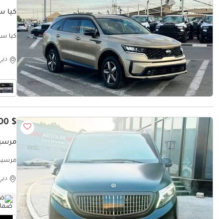
كيا س
كيا سورين
دبي
$ 95,900
مرسيدس بنز 
مرسيدس بنز /E
دبي
ضم