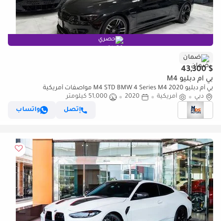
حصري
ضمان
$ 43,300
بي أم دبليو M4
بي أم دبليو M4 STD BMW 4 Series M4 2020 مواصفات أمريكية
دبي
أمريكية
2020
51,000 كيلومتر
إتصل
واتساب