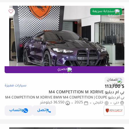
استجابة سريعة
حصري
ضمان
سيارات مميزة
$ 113,700
بي أم دبليو M4 COMPETITION M XDRIVE
بي أم دبليو M4 COMPETITION M XDRIVE BMW M4 COMPETITION | COUPE
دبي
خليجي
2025
36,550 كيلومتر
| GCC | 5 YEARS WARRANTY | SERVICE CONTRACT | FULL C
إتصل
واتساب