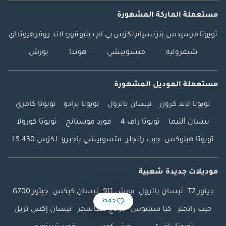
مستعملة الماركة المشهورة
تويوتا
مرسيدس بنز
نسيام
لكزس
بي ام دبليو
فورد
لاند روفر
هيونداي
شيفروليه
متسوبيشي
هوندا
بورش
مستعملة الموديل المشهورة
تويوتا لاند كروزر
نيسان باترول
تويوتا برادو
تويوتا كامري
نيسان ألتيما
تويوتا راف 4
فورد موستانج
تويوتا كورولا
تويوتا هيلوكس
جيب رانجلر
متسوبيشي باجيرو
لكزس LS 430
موديلات جديدة شعبية
جيتور T2
نيسان باترول
بورش 911
نيسان كيكس
جيتور G700
حفظ
جيب رانجلر
كيا سيلتوس
دودج تشالينجر
نيسان إكس تريل