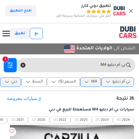
تطبيق دوبي كارز
افتح التطبيق
اعثر على سيارتك المثالية بسرعة أكبر
بع
تطبيق
الشحن إلى
الولايات المتحدة
3
بي أم دبليو M4
بي أم دبليو
M4
السعر ($)
السنة
دبي
26 نتيجة
سيارات بي أم دبليو M4 مستعملة للبيع في دبي
26
(2)
2021
(2)
2020
(3)
2022
(5)
2025
(5)
2023
(6)
2024