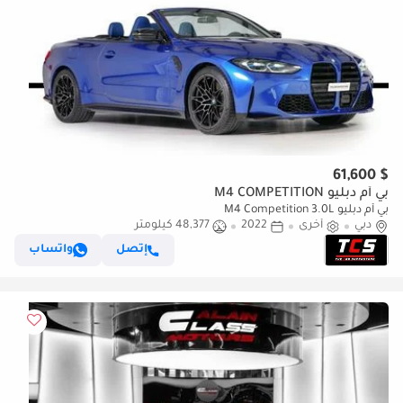
$ 61,600
بي أم دبليو M4 COMPETITION
بي أم دبليو M4 Competition 3.0L
دبي
أخرى
2022
48,377 كيلومتر
إتصل
واتساب