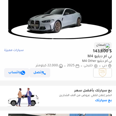
ضمان
سيارات مميزة
$ 143,800
بي أم دبليو M4
بي أم دبليو M4 Other
دبي
خليجي
2025
22,000 كيلومتر
إتصل
واتساب
بع سيارتك بأفضل سعر
انشر إعلان لتلقي عروض من آلاف الشارين
بع سيارتك