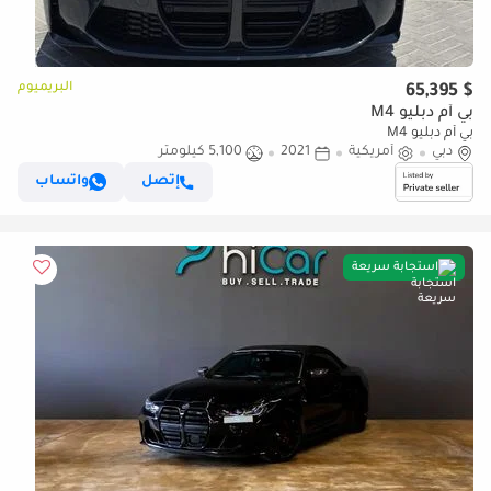
البريميوم
$ 65,395
بي أم دبليو M4
بي أم دبليو M4
دبي
أمريكية
2021
5,100 كيلومتر
إتصل
واتساب
استجابة سريعة