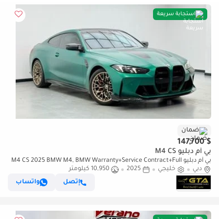
استجابة سريعة
ضمان
$ 147,700
بي أم دبليو M4 CS
بي أم دبليو M4 CS 2025 BMW M4, BMW Warranty+Service Contract+Full
دبي
خليجي
Service History, GCC Specs
2025
10,950 كيلومتر
إتصل
واتساب