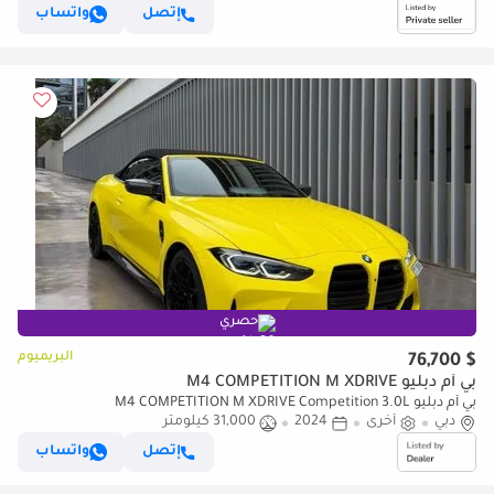
إتصل
واتساب
حصري
البريميوم
$ 76,700
بي أم دبليو M4 COMPETITION M XDRIVE
بي أم دبليو M4 COMPETITION M XDRIVE Competition 3.0L
دبي
أخرى
2024
31,000 كيلومتر
إتصل
واتساب