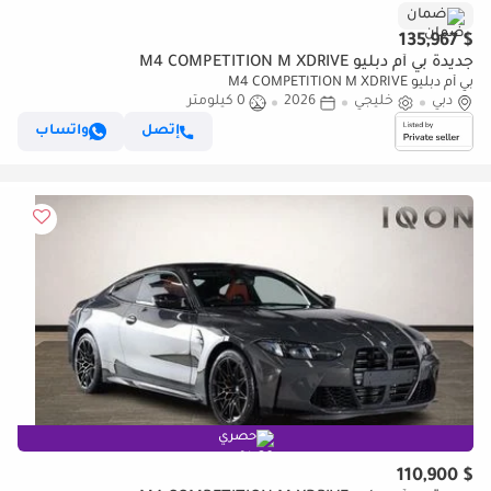
ضمان
$ 135,967
جديدة بي أم دبليو M4 COMPETITION M XDRIVE
بي أم دبليو M4 COMPETITION M XDRIVE
دبي
خليجي
2026
0 كيلومتر
إتصل
واتساب
حصري
$ 110,900