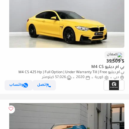
ضمان
$ 39,509
بي أم دبليو M4 CS
بي أم دبليو M4 CS 425 Hp | Full Option | Under Warranty Till | Free
دبي
كورية
2020
Insurance + Registration | Ref#H56946
57,026 كيلومتر
إتصل
واتساب