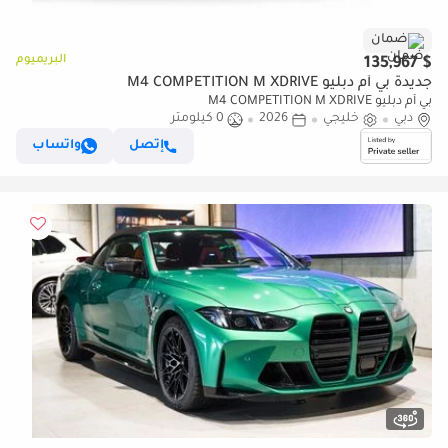
ضمان
البريميوم
$ 135,967
جديدة بي أم دبليو M4 COMPETITION M XDRIVE
بي أم دبليو M4 COMPETITION M XDRIVE
دبي
خليجي
2026
0 كيلومتر
إتصل
واتساب