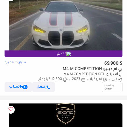
حصري
سيارات مميزة
$ 69,900
بي أم دبليو M4 M COMPETITION
بي أم دبليو M4 M COMPETITION KITH
دبي
أمريكية
2023
12,500 كيلومتر
إتصل
واتساب