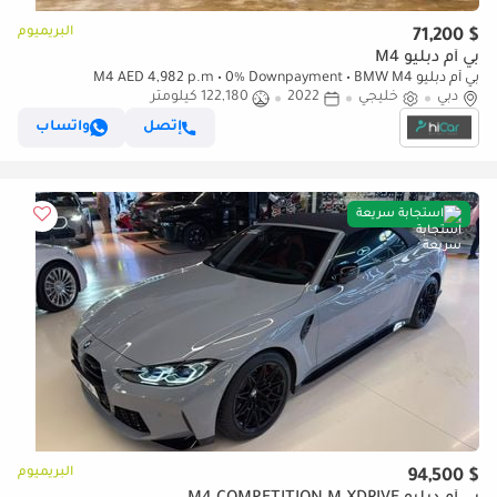
البريميوم
$ 71,200
بي أم دبليو M4
بي أم دبليو M4 AED 4,982 p.m • 0% Downpayment • BMW M4
دبي
Competition x-Drive • Agency Warranty
خليجي
2022
122,180 كيلومتر
إتصل
واتساب
استجابة سريعة
البريميوم
$ 94,500