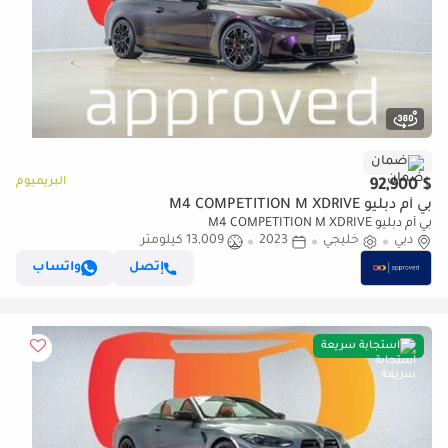
ضمان
البريميوم
$ 92,900
بي أم دبليو M4 COMPETITION M XDRIVE
بي أم دبليو M4 COMPETITION M XDRIVE
دبي
خليجي
2023
13,009 كيلومتر
إتصل
واتساب
استجابة سريعة