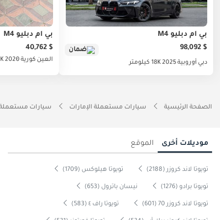
بي أم دبليو M4
بي أم دبليو M4
$ 40,762
$ 98,092
ضمان
العين
كورية
2020
117K
دبي
أوروبية
2025
18K كيلومتر
الصفحة الرئيسية
سيارات مستعملة الإمارات
سيارات مستعملة 
موديلات أخرى
الموقع
تويوتا لاند كروزر (2188)
تويوتا هيلوكس (1709)
تويوتا برادو (1276)
نيسان باترول (653)
تويوتا لاند كروزر 70 (601)
تويوتا راف ٤ (583)