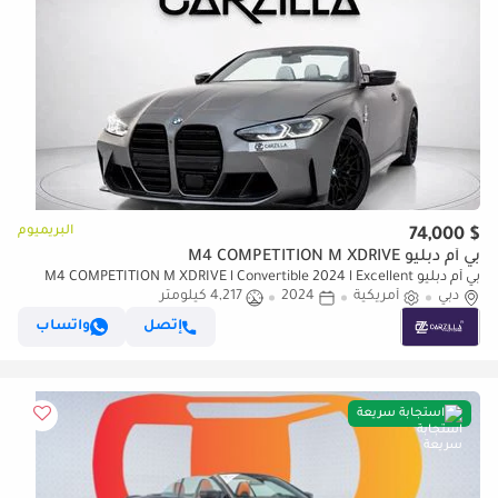
البريميوم
$ 74,000
بي أم دبليو M4 COMPETITION M XDRIVE
بي أم دبليو M4 COMPETITION M XDRIVE l Convertible 2024 l Excellent
دبي
أمريكية
Condition l AED 5,287 / Monthly
2024
4,217 كيلومتر
إتصل
واتساب
استجابة سريعة