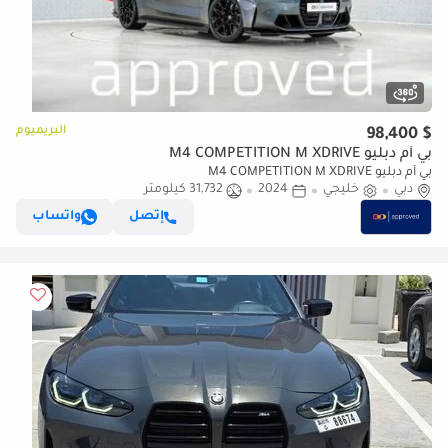
البريميوم
$ 98,400
بي أم دبليو M4 COMPETITION M XDRIVE
بي أم دبليو M4 COMPETITION M XDRIVE
دبي
خليجي
2024
31,732 كيلومتر
إتصل
واتساب