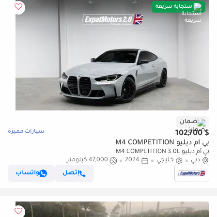
استجابة سريعة
ضمان
سيارات مميزة
$ 102,700
بي أم دبليو M4 COMPETITION
بي أم دبليو M4 COMPETITION 3.0L
دبي
خليجي
2024
47,000 كيلومتر
إتصل
واتساب