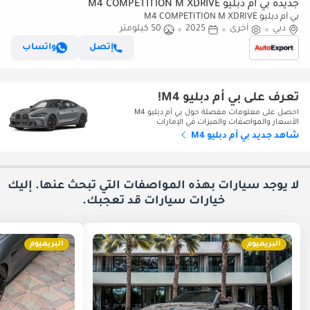
جديدة بي أم دبليو M4 COMPETITION M XDRIVE
بي أم دبليو M4 COMPETITION M XDRIVE
دبي
أخرى
2025
50 كيلومتر
إتصل
واتساب
تعرف على بي أم دبليو M4!
احصل على معلومات مفصلة حول بي أم دبليو M4
الأسعار والمواصفات والميزات في الإمارات
شاهد جديد بي أم دبليو M4
لا يوجد سيارات بهذه المواصفات التي تبحث عنها. إليك
خيارات
سيارات قد تعجبك.
البريميوم
البريميوم