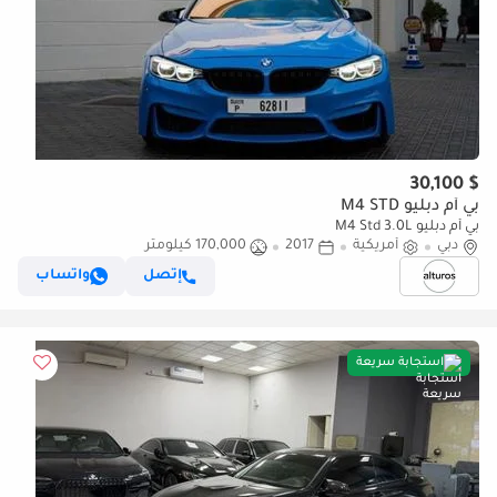
$ 30,100
بي أم دبليو M4 STD
بي أم دبليو M4 Std 3.0L
دبي
أمريكية
2017
170,000 كيلومتر
إتصل
واتساب
استجابة سريعة