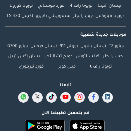
نيسان ألتيما
تويوتا راف 4
فورد موستانج
تويوتا كورولا
تويوتا هيلوكس
جيب رانجلر
متسوبيشي باجيرو
لكزس LS 430
موديلات جديدة شعبية
جيتور T2
نيسان باترول
بورش 911
نيسان كيكس
جيتور G700
جيب رانجلر
كيا سيلتوس
دودج تشالينجر
نيسان إكس تريل
تويوتا راف ٤
ميني كوبر
فورد تيريتوري
تابعنا
قم بتحميل تطبيقنا الآن