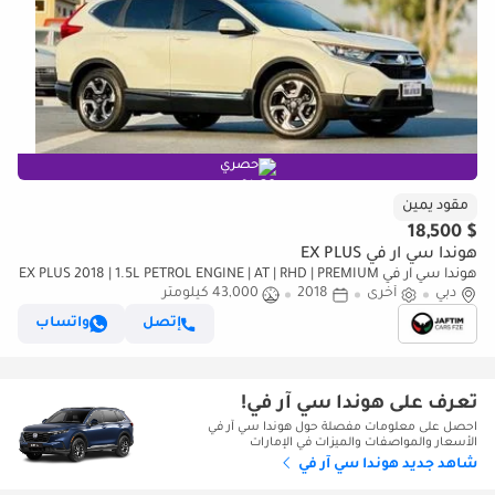
حصري
مقود يمين
$ 18,500
هوندا سي آر في EX PLUS
هوندا سي آر في EX PLUS 2018 | 1.5L PETROL ENGINE | AT | RHD | PREMIUM
دبي
أخرى
2018
43,000 كيلومتر
LEATHER SEATS | PUSH START ENGINE | DIGITAL INSTRUMEN (للتصدير
فقط)
إتصل
واتساب
تعرف على هوندا سي آر في!
احصل على معلومات مفصلة حول هوندا سي آر في
الأسعار والمواصفات والميزات في الإمارات
شاهد جديد هوندا سي آر في