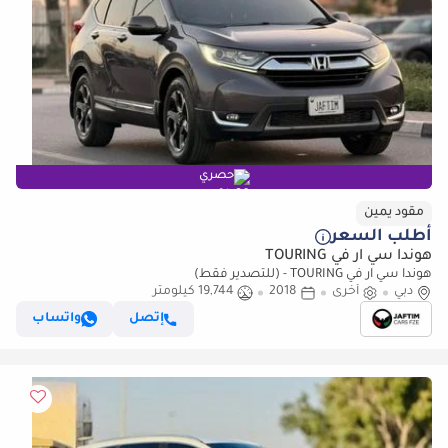
حصري
مقود يمين
أطلب السعر
هوندا سي آر في TOURING
هوندا سي آر في TOURING - (للتصدير فقط)
دبي
أخرى
2018
19,744 كيلومتر
إتصل
واتساب