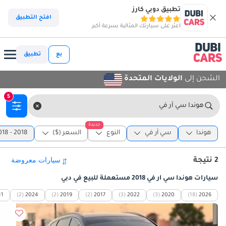
تطبيق دوبي كارز
افتح التطبيق
اعثر على سيارتك المثالية بسرعة أكبر
بع
تطبيق
الشحن إلى
الولايات المتحدة
5
هوندا سي آر في
جديدة
هوندا
سي آر في
النوع
السعر ($)
2018 - 2018
2 نتيجة
سيارات هوندا سي آر في 2018 مستعملة للبيع في دبي
11
(2)
2024
(2)
2019
(2)
2017
(3)
2022
(3)
2020
(18)
2026