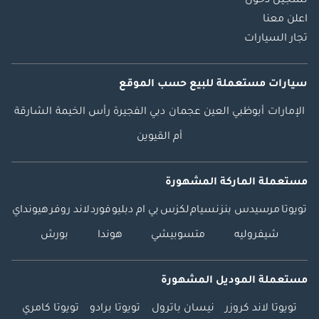
تسجيل دخول
اعلن معنا
تجار السيارات
سيارات مستعملة
للبيع
حسب الموقع
الإمارات
أبوظبي
العين
عجمان
دبي
الفجيرة
رأس الخيمة
الشارقة
أم القيوين
مستعملة الماركة المشهورة
تويوتا
مرسيدس بنز
نسيام
لكزس
بي ام دبليو
فورد
لاند روفر
هيونداي
شيفروليه
متسوبيشي
هوندا
بورش
مستعملة الموديل المشهورة
تويوتا لاند كروزر
نيسان باترول
تويوتا برادو
تويوتا كامري