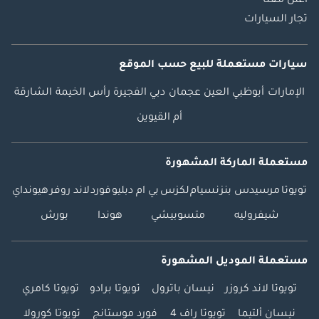
اعلن معنا
تجار السيارات
سيارات مستعملة
للبيع
حسب الموقع
الإمارات
أبوظبي
العين
عجمان
دبي
الفجيرة
رأس الخيمة
الشارقة
أم القيوين
مستعملة الماركة المشهورة
تويوتا
مرسيدس بنز
نسيام
لكزس
بي ام دبليو
فورد
لاند روفر
هيونداي
شيفروليه
متسوبيشي
هوندا
بورش
مستعملة الموديل المشهورة
تويوتا لاند كروزر
نيسان باترول
تويوتا برادو
تويوتا كامري
نيسان ألتيما
تويوتا راف 4
فورد موستانج
تويوتا كورولا