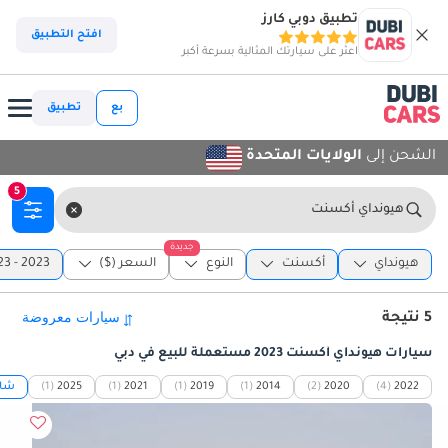
تطبيق دوبي كارز
افتح التطبيق
اعثر على سيارتك المثالية بسرعة أكبر
بع
تطبيق
الشحن إلى
الولايات المتحدة
5
هيونداي أكسنت
جديدة
هيونداي
أكسنت
النوع
السعر ($)
2023 - 2023
5 نتيجة
سيارات هيونداي أكسنت 2023 مستعملة للبيع في دبي
2022
(4)
2020
(2)
2014
(1)
2019
(1)
2021
(1)
2025
(1)
شاه