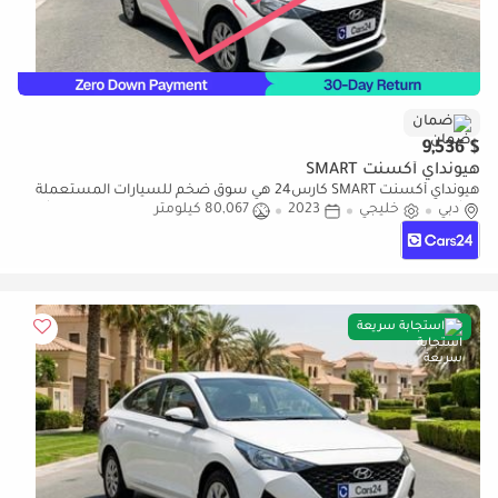
ضمان
$ 9,536
هيونداي أكسنت SMART
هيونداي أكسنت SMART كارس24 هي سوق ضخم للسيارات المستعملة
دبي
خليجي
2023
80,067 كيلومتر
موثوق ومضمون ٪كارس24 هي سوق ضخم للسيارات المستعملة موثوق
ومضمون
استجابة سريعة