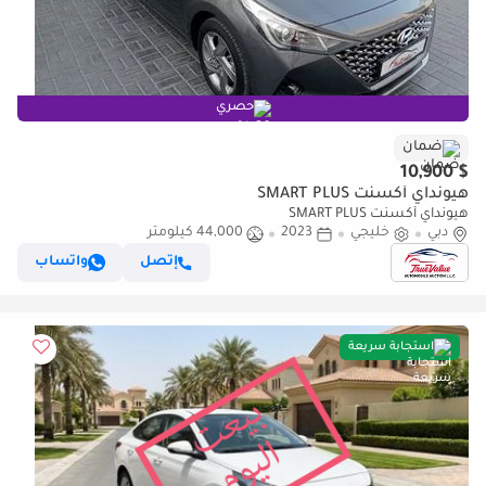
حصري
ضمان
$ 10,900
هيونداي أكسنت SMART PLUS
هيونداي أكسنت SMART PLUS
دبي
خليجي
2023
44,000 كيلومتر
إتصل
واتساب
استجابة سريعة