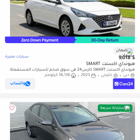
ضمان
سيارات مميزة
$ 9,018
هيونداي أكسنت SMART
هيونداي أكسنت SMART كارس24 هي سوق ضخم للسيارات المستعملة
دبي
خليجي
2023
56,136 كيلومتر
موثوق ومضمون ٪كارس24 هي سوق ضخم للسيارات المستعملة موثوق
ومضمون
واتساب
استجابة سريعة