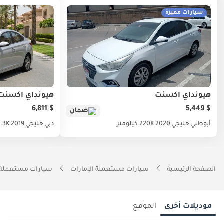
سيارات مميزة
هيونداي أكسنت
هيونداي أكسنت
$ 6,811
$ 5,449
ضمان
أبوظبي
خليجي
2020
220K كيلومتر
دبي
خليجي
2019
131.3K ك
الصفحة الرئيسية
سيارات مستعملة الإمارات
سيارات مستعملة 
موديلات أخرى
الموقع