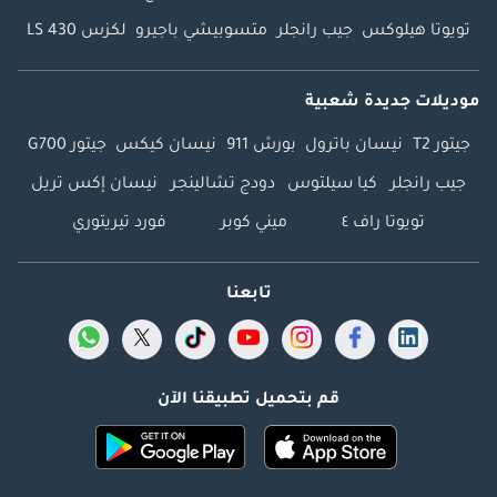
تويوتا هيلوكس
جيب رانجلر
متسوبيشي باجيرو
لكزس LS 430
موديلات جديدة شعبية
جيتور T2
نيسان باترول
بورش 911
نيسان كيكس
جيتور G700
جيب رانجلر
كيا سيلتوس
دودج تشالينجر
نيسان إكس تريل
تويوتا راف ٤
ميني كوبر
فورد تيريتوري
تابعنا
قم بتحميل تطبيقنا الآن