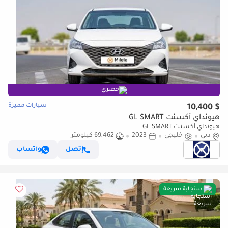
حصري
سيارات مميزة
$ 10,400
هيونداي أكسنت GL SMART
هيونداي أكسنت GL SMART
دبي
خليجي
2023
69,462 كيلومتر
إتصل
واتساب
استجابة سريعة