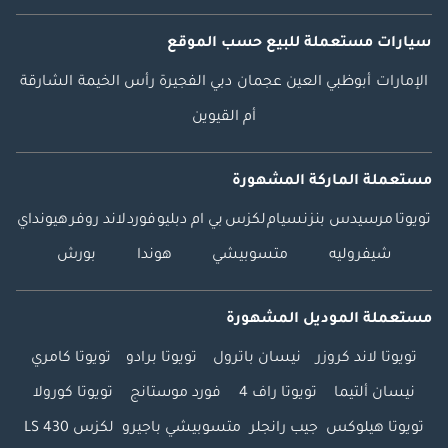
سيارات مستعملة
للبيع
حسب الموقع
الإمارات
أبوظبي
العين
عجمان
دبي
الفجيرة
رأس الخيمة
الشارقة
أم القيوين
مستعملة الماركة المشهورة
تويوتا
مرسيدس بنز
نسيام
لكزس
بي ام دبليو
فورد
لاند روفر
هيونداي
شيفروليه
متسوبيشي
هوندا
بورش
مستعملة الموديل المشهورة
تويوتا لاند كروزر
نيسان باترول
تويوتا برادو
تويوتا كامري
نيسان ألتيما
تويوتا راف 4
فورد موستانج
تويوتا كورولا
تويوتا هيلوكس
جيب رانجلر
متسوبيشي باجيرو
لكزس LS 430