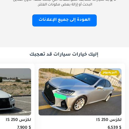
لا يوجد سيارات مطابقة للمواصفات التي تبحث عنها. حاول تعديل
البحث أو إزالة بعض مكونات الفلتر.
العودة إلى جميع الإعلانات
إليك خيارات سيارات قد تعجبك
البريميوم
لكزس IS 250
لكزس IS 250
$ 7,900
$ 6,539