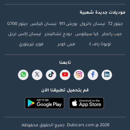
موديلات جديدة شعبية
جيتور T2
نيسان باترول
بورش 911
نيسان كيكس
جيتور G700
جيب رانجلر
كيا سيلتوس
دودج تشالينجر
نيسان إكس تريل
تويوتا راف ٤
ميني كوبر
فورد تيريتوري
تابعنا
قم بتحميل تطبيقنا الآن
Dubicars.com @ 2026. جميع الحقوق محفوظة.