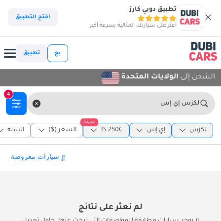
تطبيق دوبي كارز
افتح التطبيق
اعثر على سيارتك المثالية بسرعة أكبر
بع
تطبيق
الشحن إلى
الولايات المتحدة
4
لكزس إي إس
جديدة
لكزس
إي إس
IS 250C
السعر ($)
السنة
لم نعثر على نتائج