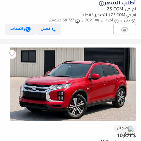
أطلب السعر
أم جي ZS COM
أم جي ZS COM (للتصدير فقط)
دبي
أخرى
2021
68,727 كيلومتر
إتصل
واتساب
ضمان
$ 10,871