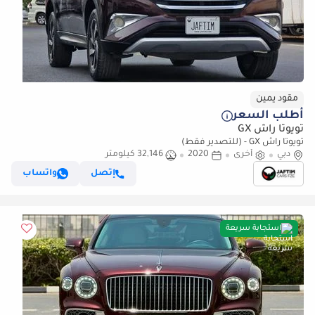
مقود يمين
أطلب السعر
تويوتا راش GX
تويوتا راش GX - (للتصدير فقط)
دبي
أخرى
2020
32,146 كيلومتر
إتصل
واتساب
استجابة سريعة