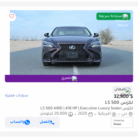
استجابة سريعة
حصري
ضمان
سيارات مميزة
$ 32,900
لكزس LS 500
لكزس LS 500 AWD | 416 HP | Executive Luxury Sedan
دبي
أمريكية
2020
20,000 كيلومتر
إتصل
واتساب