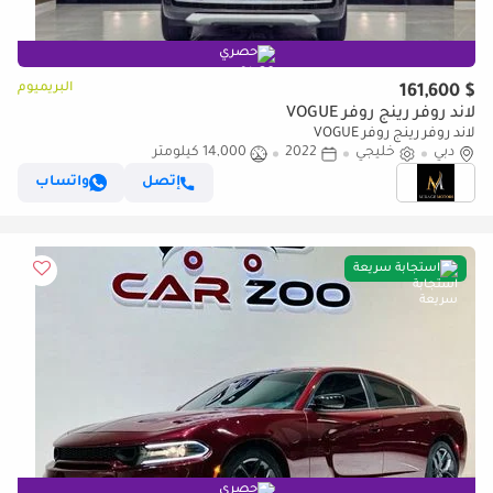
حصري
البريميوم
$ 161,600
لاند روفر رينج روفر VOGUE
لاند روفر رينج روفر VOGUE
دبي
خليجي
2022
14,000 كيلومتر
إتصل
واتساب
استجابة سريعة
حصري