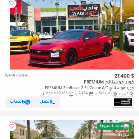
سيارات مميزة
$ 27,400
فورد موستانج PREMIUM
فورد موستانج PREMIUM EcoBoost 2.3L Coupe A/T
دبي
أمريكية
2024
10,165 كيلومتر
إتصل
واتساب
استجابة سريعة