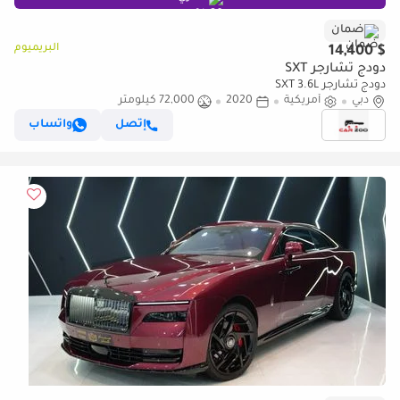
ضمان
البريميوم
$ 14,400
دودج تشارجر SXT
دودج تشارجر SXT 3.6L
دبي
أمريكية
2020
72,000 كيلومتر
إتصل
واتساب