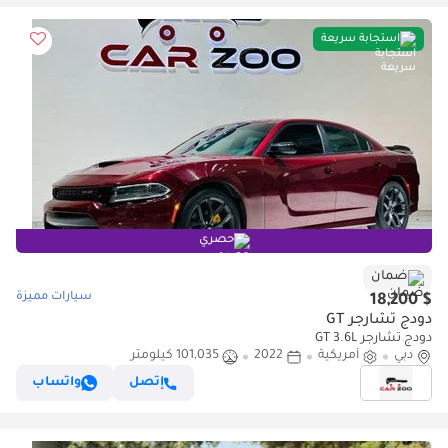
استجابة سريعة
حصري
ضمان
سيارات مميزة
$ 18,200
دودج تشارجر GT
دودج تشارجر GT 3.6L
دبي
أمريكية
2022
101,035 كيلومتر
إتصل
واتساب