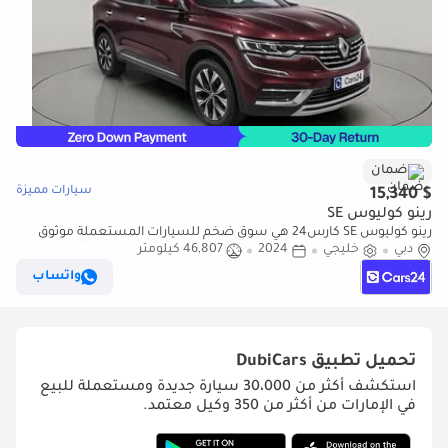
ضمان
سيارات مميزة
$ 15,340
رينو كوليوس SE
رينو كوليوس SE كارس24 هي سوق ضخم للسيارات المستعملة موثوق
دبي
خليجي
2024
46,807 كيلومتر
ومضمون ٪كارس24 هي سوق ضخم للسيارات المستعملة موثوق
ومضمون
واتساب
تحميل تطبيق
DubiCars
استكشف أكثر من 30،000 سيارة جديدة ومستعملة للبيع
في الإمارات من أكثر من 350 وكيل معتمد.