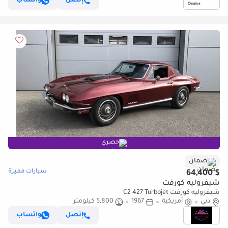
إتصل
واتساب
حصري
ضمان
سيارات مميزة
$ 64,400
شيفروليه كورفت
شيفروليه كورفت C2 427 Turbojet
دبي
أمريكية
1967
5,800 كيلومتر
إتصل
واتساب