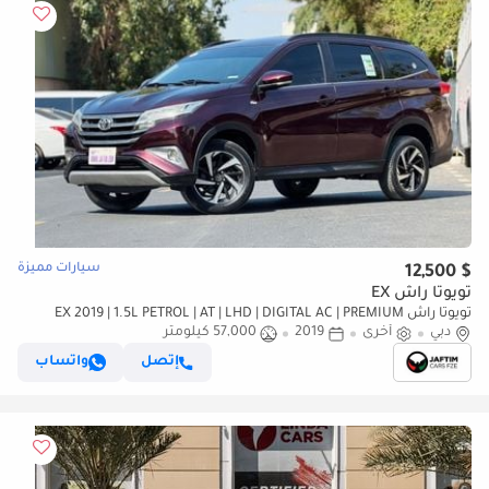
سيارات مميزة
$ 12,500
تويوتا راش EX
تويوتا راش EX 2019 | 1.5L PETROL | AT | LHD | DIGITAL AC | PREMIUM
دبي
أخرى
2019
LEATHER SEATS | AUDIO PLAYER
57,000 كيلومتر
إتصل
واتساب