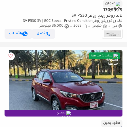
ضمان
$ 170,299
لاند روفر رينج روفر SV P530
لاند روفر رينج روفر SV P530 SV | GCC Specs | Pristine Condition
دبي
خليجي
2023
36,000 كيلومتر
إتصل
واتساب
استجابة سريعة
حصري
مقود يمين