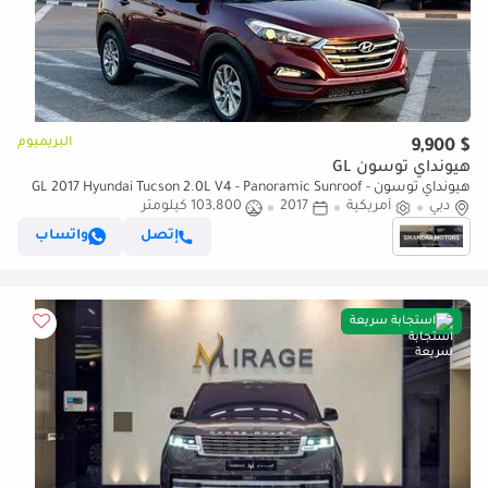
البريميوم
$ 9,900
هيونداي توسون GL
هيونداي توسون GL 2017 Hyundai Tucson 2.0L V4 - Panoramic Sunroof -
دبي
أمريكية
2017
AWD 4x4 - Rear Camera - Leather seats
103,800 كيلومتر
إتصل
واتساب
استجابة سريعة