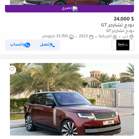
حصري
$ 24,000
دودج تشارجر GT
دودج تشارجر GT
دبي
أمريكية
2023
33,700 كيلومتر
إتصل
واتساب