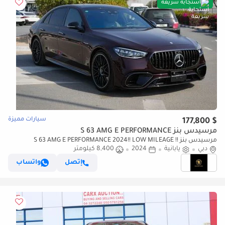
استجابة سريعة
سيارات مميزة
$ 177,800
مرسيدس بنز S 63 AMG E PERFORMANCE
مرسيدس بنز S 63 AMG E PERFORMANCE 2024!! LOW MILEAGE !!
دبي
JAPANESE SPECS
يابانية
2024
8,400 كيلومتر
إتصل
واتساب