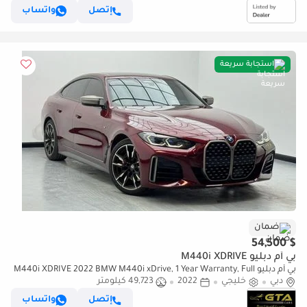
إتصل
واتساب
استجابة سريعة
ضمان
$ 54,500
بي أم دبليو M440i XDRIVE
بي أم دبليو M440i XDRIVE 2022 BMW M440i xDrive, 1 Year Warranty, Full
دبي
خليجي
2022
Service History, Excellent Condition, GCC
49,723 كيلومتر
إتصل
واتساب