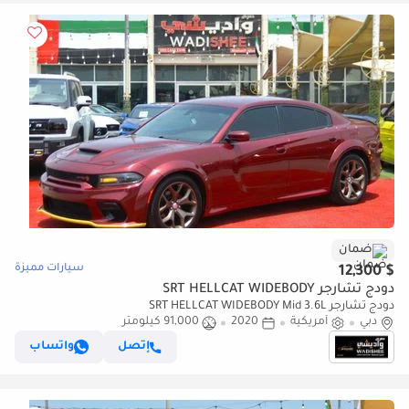
ضمان
سيارات مميزة
$ 12,300
دودج تشارجر SRT HELLCAT WIDEBODY
دودج تشارجر SRT HELLCAT WIDEBODY Mid 3.6L
دبي
أمريكية
2020
91,000 كيلومتر
إتصل
واتساب