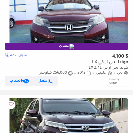
حصري
سيارات مميزة
$ 4,100
هوندا سي آر في LX
هوندا سي آر في LX 2.4L
دبي
خليجي
2012
256,000 كيلومتر
إتصل
واتساب