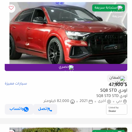
استجابة سريعة
حصري
ضمان
سيارات مميزة
$ 47,900
أودي SQ8 STD
أودي SQ8 STD STD
دبي
أخرى
2021
82,000 كيلومتر
إتصل
واتساب