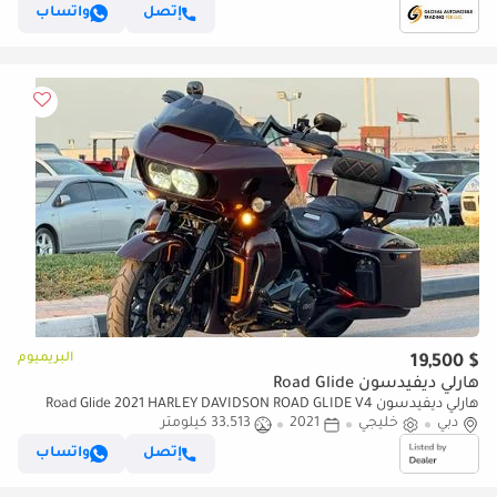
إتصل
واتساب
البريميوم
$ 19,500
هارلي ديفيدسون Road Glide
هارلي ديفيدسون Road Glide 2021 HARLEY DAVIDSON ROAD GLIDE V4
دبي
خليجي
CYLINDERS ENGINE 1.8L
2021
33,513 كيلومتر
إتصل
واتساب