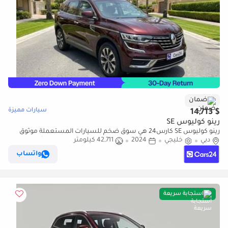
ضمان
سيارات مميزة
$ 14,713
رينو كوليوس SE
رينو كوليوس SE كارس24 هي سوق ضخم للسيارات المستعملة موثوق
دبي
خليجي
2024
42,711 كيلومتر
ومضمون ٪كارس24 هي سوق ضخم للسيارات المستعملة موثوق
ومضمون
واتساب
استجابة سريعة