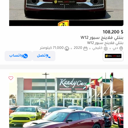
$ 108,200
بنتلي فلاينج سبور W12
بنتلي فلاينج سبور W12
دبي
خليجي
2020
71,000 كيلومتر
إتصل
واتساب