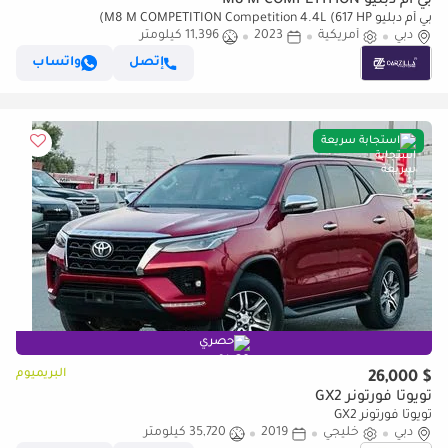
بي أم دبليو M8 M COMPETITION
بي أم دبليو M8 M COMPETITION Competition 4.4L (617 HP)
دبي
أمريكية
2023
11,396 كيلومتر
إتصل
واتساب
استجابة سريعة
حصري
البريميوم
$ 26,000
تويوتا فورتونر GX2
تويوتا فورتونر GX2
دبي
خليجي
2019
35,720 كيلومتر