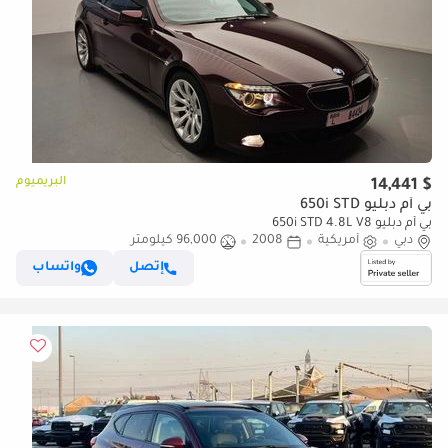
البريميوم
$ 14,441
بي أم دبليو 650i STD
بي أم دبليو 650i STD 4.8L V8
دبي
أمريكية
2008
96,000 كيلومتر
إتصل
واتساب