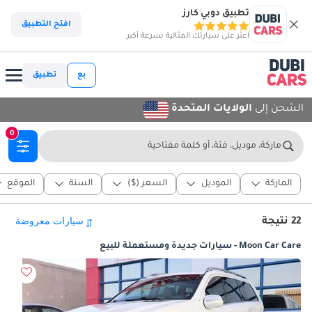
تطبيق دوبي كارز
افتح التطبيق
اعثر على سيارتك المثالية بسرعة أكبر
بع
تطبيق
الشحن إلى
الولايات المتحدة
0
ماركة، موديل، فئة، أو كلمة مفتاحية
الماركة
الموديل
السعر ($)
السنة
الموقع
22 نتيجة
Moon Car Care - سيارات جديدة ومستعملة للبيع