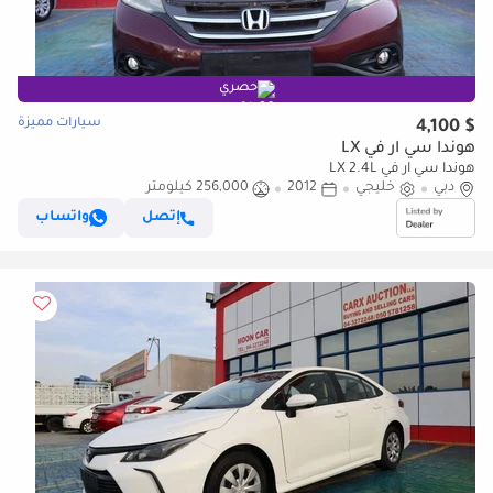
حصري
سيارات مميزة
$ 4,100
هوندا سي آر في LX
هوندا سي آر في LX 2.4L
دبي
خليجي
2012
256,000 كيلومتر
إتصل
واتساب