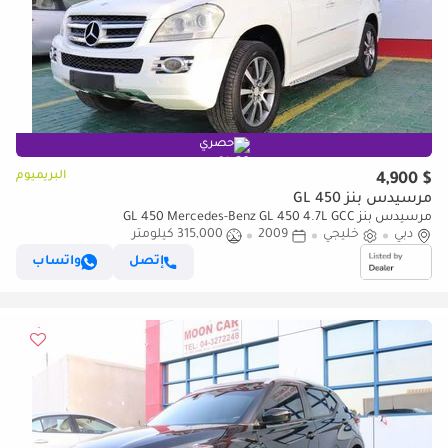
حصري
البريميوم
$ 4,900
مرسيدس بنز GL 450
مرسيدس بنز GL 450 Mercedes-Benz GL 450 4.7L GCC
دبي
خليجي
2009
315,000 كيلومتر
إتصل
واتساب