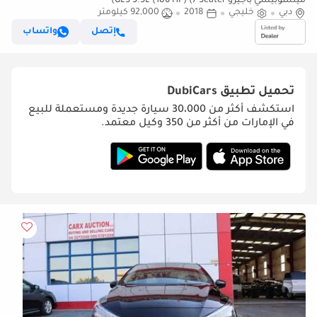
ميتسوبيشي باجيرو GLS 3.5L (186 HP) (7 Seater)
دبي
خليجي
2018
92,000 كيلومتر
إتصل
واتساب
تحميل تطبيق
DubiCars
استكشف أكثر من 30،000 سيارة جديدة ومستعملة للبيع
في الإمارات من أكثر من 350 وكيل معتمد.