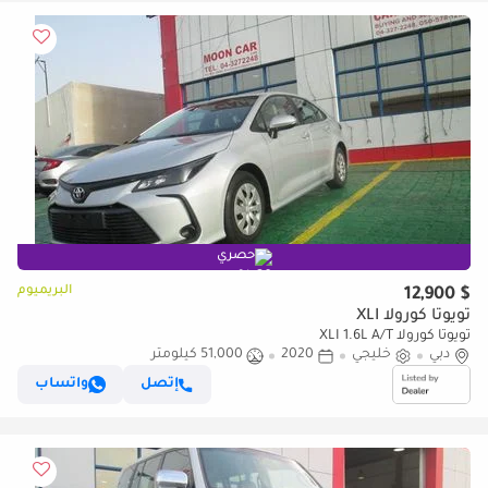
حصري
البريميوم
$ 12,900
تويوتا كورولا XLI
تويوتا كورولا XLI 1.6L A/T
دبي
خليجي
2020
51,000 كيلومتر
إتصل
واتساب