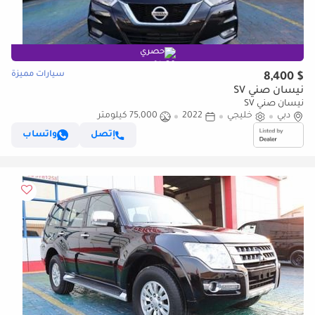
حصري
سيارات مميزة
$ 8,400
نيسان صني SV
نيسان صني SV
دبي
خليجي
2022
75,000 كيلومتر
إتصل
واتساب