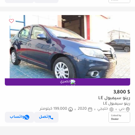
حصري
$ 3,800
رينو سيمبول LE
رينو سيمبول LE
دبي
خليجي
2020
199,000 كيلومتر
إتصل
واتساب