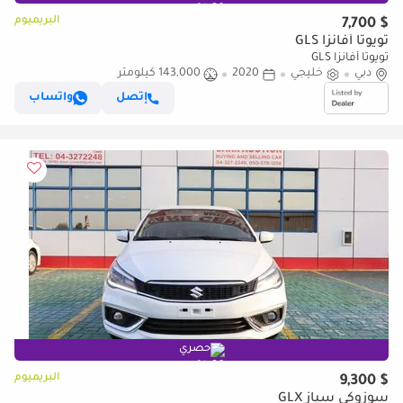
البريميوم
$ 7,700
تويوتا أفانزا GLS
تويوتا أفانزا GLS
دبي
خليجي
2020
143,000 كيلومتر
إتصل
واتساب
حصري
البريميوم
$ 9,300
سوزوكي سياز GLX