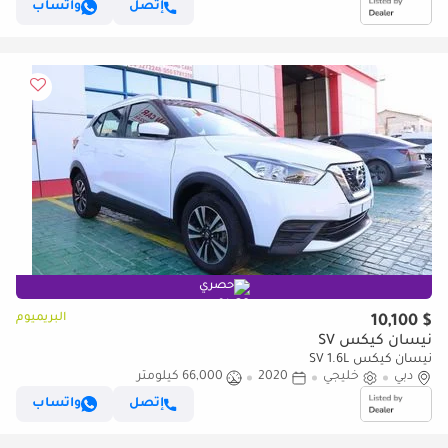
إتصل
واتساب
حصري
البريميوم
$ 10,100
نيسان كيكس SV
نيسان كيكس SV 1.6L
دبي
خليجي
2020
66,000 كيلومتر
إتصل
واتساب