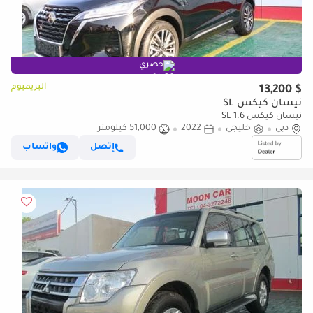
حصري
البريميوم
$ 13,200
نيسان كيكس SL
نيسان كيكس SL 1.6
دبي
خليجي
2022
51,000 كيلومتر
إتصل
واتساب