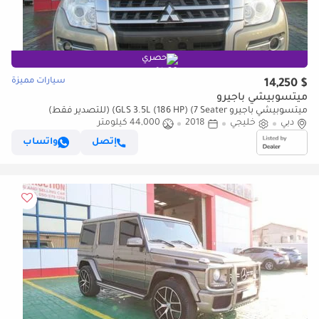
حصري
سيارات مميزة
$ 14,250
ميتسوبيشي باجيرو
ميتسوبيشي باجيرو GLS 3.5L (186 HP) (7 Seater) (للتصدير فقط)
دبي
خليجي
2018
44,000 كيلومتر
إتصل
واتساب