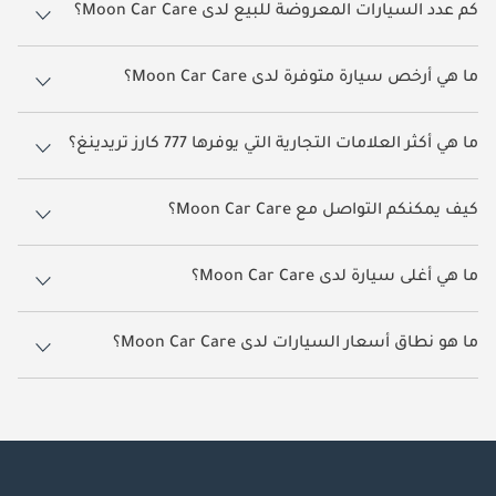
كم عدد السيارات المعروضة للبيع لدى Moon Car Care؟
يضم Moon Car Care حالياً 22 سيارات معروضة للبيع على دوبي كارز.
ما هي أرخص سيارة متوفرة لدى Moon Car Care؟
أرخص سيارة متوفرة حالياً لدى Moon Car Care هي رينو سيمبول بسعر
يقارب
14,000.
ما هي أكثر العلامات التجارية التي يوفرها 777 كارز تريدينغ؟
يوفر Moon Car Care مجموعة كبيرة من سيارات ميتسوبيشي باجيرو, تويوتا
كورولا, نيسان كيكس, هوندا سي آر في, مرسيدس بنز G 63 AMG
كيف يمكنكم التواصل مع Moon Car Care؟
يمكنكم التواصل مع Moon Car Care مباشرةً عبر أزرار الاتصال وواتساب
الظاهرة على جميع إعلاناتهم في دوبي كارز. ويُعد التواصل من خلال صفحة
ما هي أغلى سيارة لدى Moon Car Care؟
السيارة نفسها أسرع طريقة للحصول على معلومات دقيقة حول تلك
السيارة.
أغلى سيارة معروضة لدى Moon Car Care هي مرسيدس بنز G 63 AMG بسعر
يقارب
195,000
ما هو نطاق أسعار السيارات لدى Moon Car Care؟
تتراوح أسعار السيارات لدى Moon Car Care بين
14,000 -
195,000