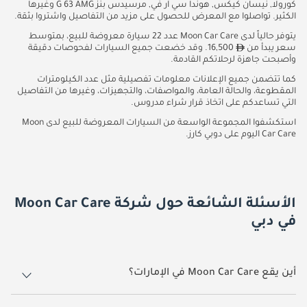
كورولا, نيسان كيكس, هوندا سي آر في, مرسيدس بنز G 63 AMG وغيرها
الكثير. تواصلوا مع المعرض للحصول على مزيد من التفاصيل واشتروا بثقة.
يتوفر حالياً لدى Moon Car Care عدد 22 سيارة معروضة للبيع، بمتوسط
سعر يبدأ من
16,500. وقد خضعت جميع السيارات لفحوصات دقيقة
وأصبحت جاهزة لرحلاتكم القادمة.
كما تتضمن جميع الإعلانات معلومات تفصيلية مثل عدد الكيلومترات
المقطوعة، والحالة العامة، والمواصفات، والتجهيزات، وغيرها من التفاصيل
التي تساعدكم على اتخاذ قرار شراء مدروس.
استكشفوا المجموعة الواسعة من السيارات المعروضة للبيع لدى Moon
Car Care اليوم على دوبي كارز.
الأسئلة الشائعة حول شركة Moon Car Care
في دبي
أين يقع Moon Car Care في الإمارات؟
يقع Moon Car Care في دبي.