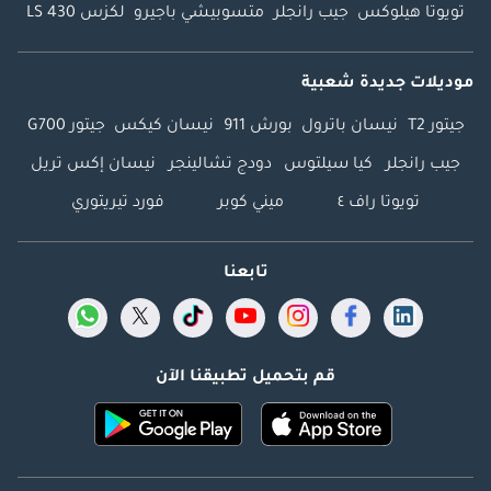
تويوتا هيلوكس
جيب رانجلر
متسوبيشي باجيرو
لكزس LS 430
موديلات جديدة شعبية
جيتور T2
نيسان باترول
بورش 911
نيسان كيكس
جيتور G700
جيب رانجلر
كيا سيلتوس
دودج تشالينجر
نيسان إكس تريل
تويوتا راف ٤
ميني كوبر
فورد تيريتوري
تابعنا
قم بتحميل تطبيقنا الآن