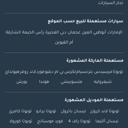
تجار السيارات
سيارات مستعملة
للبيع
حسب الموقع
الإمارات
أبوظبي
العين
عجمان
دبي
الفجيرة
رأس الخيمة
الشارقة
أم القيوين
مستعملة الماركة المشهورة
تويوتا
مرسيدس بنز
نسيام
لكزس
بي ام دبليو
فورد
لاند روفر
هيونداي
شيفروليه
متسوبيشي
هوندا
بورش
مستعملة الموديل المشهورة
تويوتا لاند كروزر
نيسان باترول
تويوتا برادو
تويوتا كامري
نيسان ألتيما
تويوتا راف 4
فورد موستانج
تويوتا كورولا