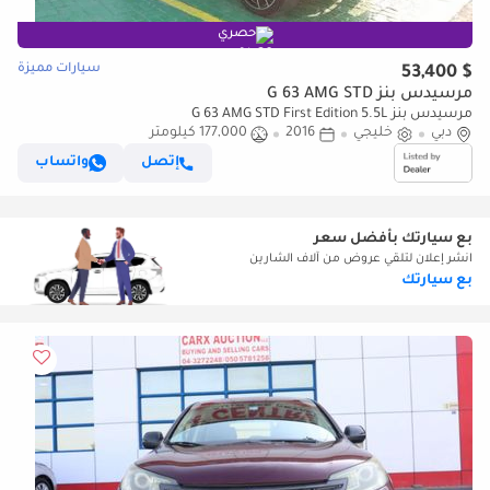
حصري
سيارات مميزة
$ 53,400
مرسيدس بنز G 63 AMG STD
مرسيدس بنز G 63 AMG STD First Edition 5.5L
دبي
خليجي
2016
177,000 كيلومتر
إتصل
واتساب
بع سيارتك بأفضل سعر
انشر إعلان لتلقي عروض من آلاف الشارين
بع سيارتك