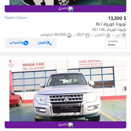
حصري
سيارات مميزة
$ 13,200
تويوتا كورولا XLI
تويوتا كورولا XLI 1.6L
دبي
خليجي
2021
46,000 كيلومتر
إتصل
واتساب
حصري