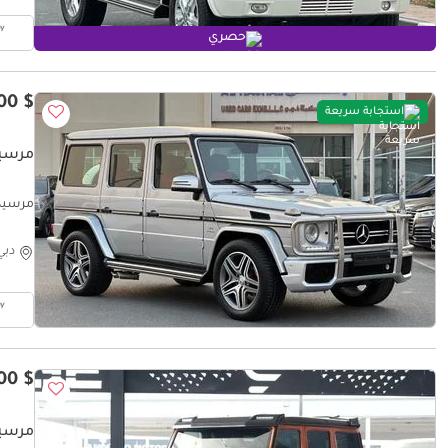
حصري
$ 28,800
استجابة سريعة
مرسيدس ب
مرسيدس بن
دبي
$ 125,800
مرسيدس ب