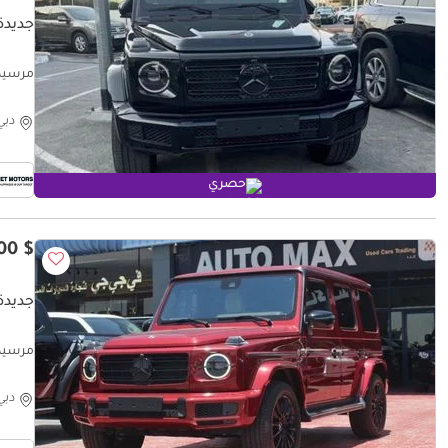
جديدة م
مرسيدس بنز z G 500
دبي
حصري
$ 158,600
جديدة 
مرسيدس بنز n
دبي