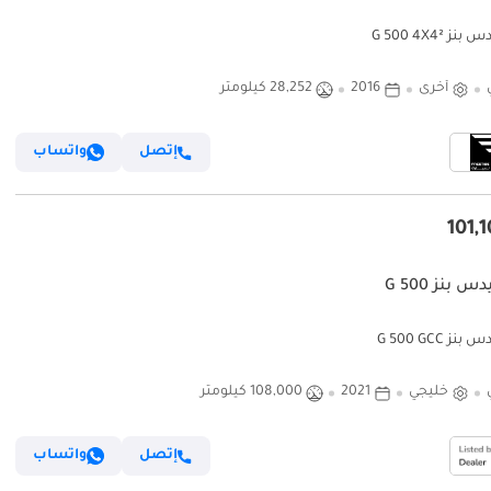
 G 500 4X4²
أخرى
2016
28,252 كيلومتر
إتصل
واتساب
 بنز G 500
ز G 500 GCC
خليجي
2021
108,000 كيلومتر
إتصل
واتساب