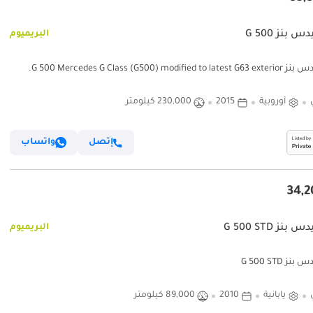
 بنز G 500
البريميوم
G 500 Mercedes G Class (G500) modified .
أوروبية
2015
230,000 كيلومتر
إتصل
واتساب
نز G 500 STD
البريميوم
ز G 500 STD
يابانية
2010
89,000 كيلومتر