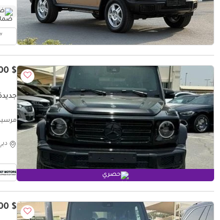
ضم
$ 178,100
جديدة م
مرسيدس بنز  Class My 2023
دبي
حصري
$ 201,400