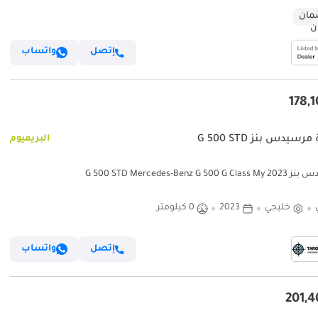
ان
إتصل
واتساب
رسيدس بنز G 500 STD
البريميوم
G 500 STD Mercedes-Benz G 500 G
خليجي
2023
0 كيلومتر
إتصل
واتساب