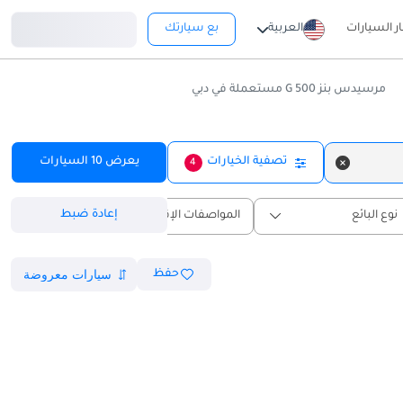
تسجيل دخول
ار السيارات
العربية
بع سيارتك
مرسيدس بنز G 500 مستعملة في دبي
تصفية الخيارات
يعرض
10
السيارات
4
إعادة ضبط
نوع البائع
المواصفات الإقليمية
حفظ