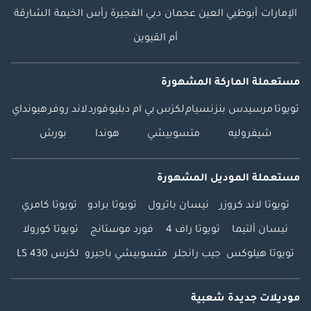
الإمارات
أبوظبي
العين
عجمان
دبي
الفجيرة
رأس الخيمة
الشارقة
أم القيوين
مستعملة الماركة المشهورة
تويوتا
مرسيدس بنز
نسيام
لكزس
بي ام دبليو
فورد
لاند روفر
هيونداي
شيفروليه
متسوبيشي
هوندا
بورش
مستعملة الموديل المشهورة
تويوتا لاند كروزر
نيسان باترول
تويوتا برادو
تويوتا كامري
نيسان ألتيما
تويوتا راف 4
فورد موستانج
تويوتا كورولا
تويوتا هيلوكس
جيب رانجلر
متسوبيشي باجيرو
لكزس LS 430
موديلات جديدة شعبية