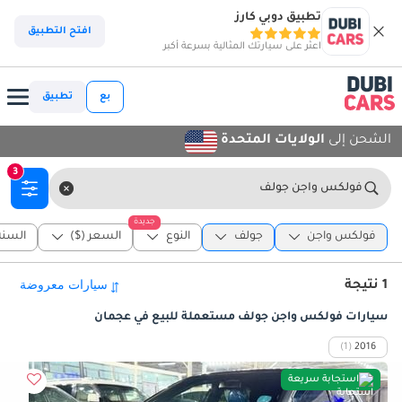
تطبيق دوبي كارز
افتح التطبيق
اعثر على سيارتك المثالية بسرعة أكبر
بع
تطبيق
الشحن إلى
الولايات المتحدة
3
فولكس واجن جولف
جديدة
فولكس واجن
جولف
النوع
السعر ($)
السنة
1 نتيجة
سيارات فولكس واجن جولف مستعملة للبيع في عجمان
(1)
2016
استجابة سريعة