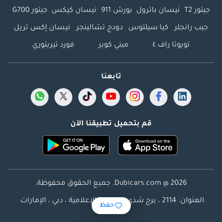
جيتور T2
نيسان باترول
بورش 911
نيسان كيكس
جيتور G700
جيب رانجلر
كيا سيلتوس
دودج تشالينجر
نيسان إكس تريل
تويوتا راف ٤
ميني كوبر
فورد تيريتوري
تابعنا
قم بتحميل تطبيقنا الآن
Dubicars.com @ 2026. جميع الحقوق محفوظة.
العنوان: 2114 ، برج شذى ، المدينة الإعلامية ، دبي ، الإمارات
حفظ