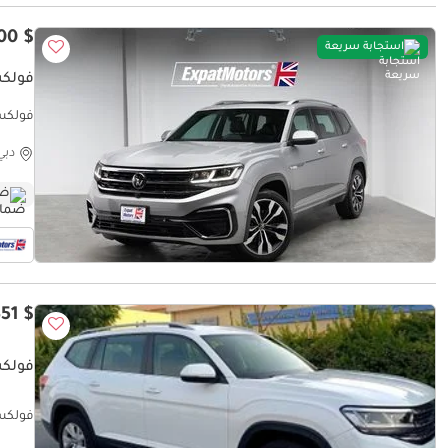
$ 39,700
استجابة سريعة
فولكس 
فولكس و
دبي
ضم
$ 13,351
فولكس و
history