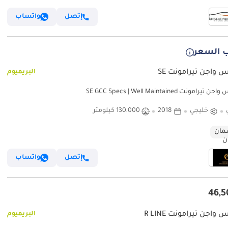
إتصل
واتساب
 السعر
 واجن تيرامونت SE
البريميوم
رامونت SE GCC Specs | Well Maintained
خليجي
2018
130,000 كيلومتر
ان
إتصل
واتساب
واجن تيرامونت R LINE
البريميوم