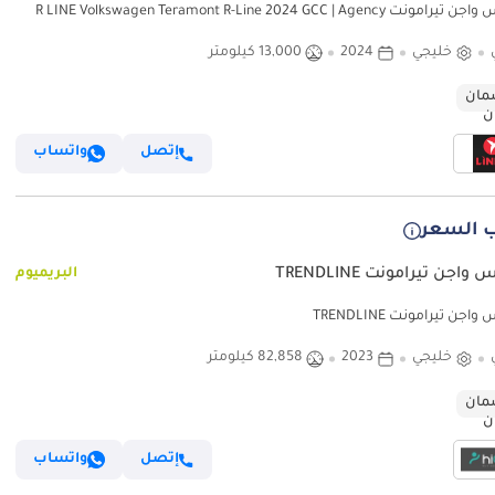
فولكس واجن تيرامونت R LINE Volkswagen Teramont R-Line 2024 GCC | Agency
Warranty | Service Co
خليجي
2024
13,000 كيلومتر
ان
إتصل
واتساب
 السعر
اجن تيرامونت TRENDLINE
البريميوم
جن تيرامونت TRENDLINE
خليجي
2023
82,858 كيلومتر
ان
إتصل
واتساب