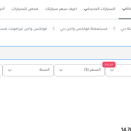
لة
السيارات الجديدة
اعرف سعر سيارتك
فحص للسيارات
أخب
ة دبي
مستعملة فولكس واجن دبي
فولكس واجن تيرامونت مستع
جديدة
السعر ($)
السنة