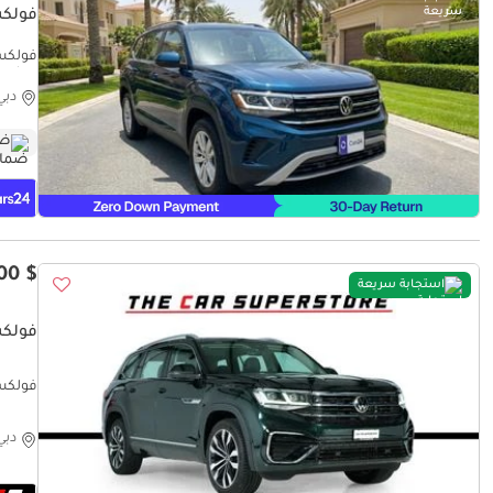
فولكس و
موثوق ومضمون ٪كا
دبي
ضم
$ 31,500
استجابة سريعة
فولكس 
فولكس و
دبي