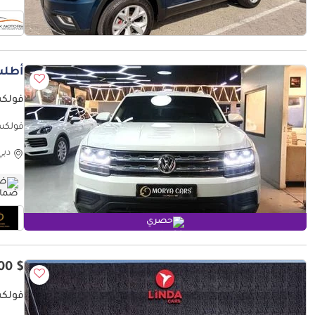
أطلب
فولكس
فولكس واجن تي
دبي
ضم
حصري
$ 46,500
فولكس 