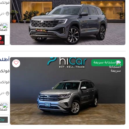
ntract
دبي
ضم
أطلب
استجابة سريعة
فولكس و
فولكس وا
دبي
ضم