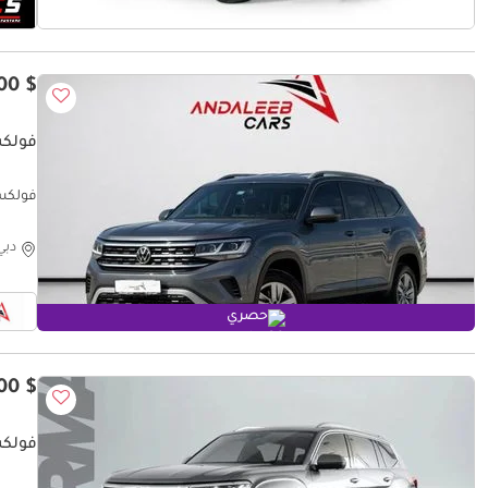
$ 15,800
فولكس و
| 2022
دبي
حصري
$ 26,000
فولكس و