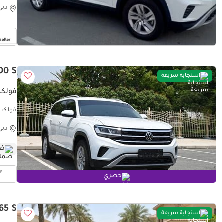
دبي
$ 27,100
استجابة سريعة
فولكس و
فولكس واج
دبي
ضم
حصري
$ 17,165
استجابة سريعة