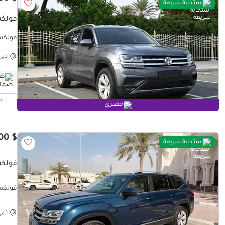
استجابة سريعة
فولكس
فولكس واجن
دبي
ضم
حصري
$ 16,300
استجابة سريعة
فولكس
فولكس و
دبي