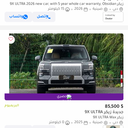
زيكر 9X ULTRA 2026 new car, with 5 year whole car warranty, Obsidian
دبي
صينية
2026
15 كيلومتر
Black edition full BB package with wheel
إتصل
واتساب
حصري
البريميوم
$ 85,500
جديدة زيكر 9X ULTRA
زيكر 9X ULTRA Max
دبي
صينية
2025
0 كيلومتر