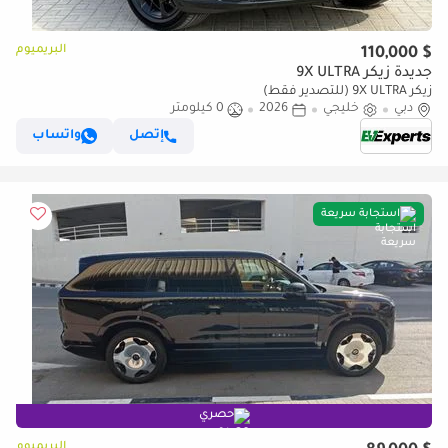
البريميوم
$ 110,000
جديدة زيكر 9X ULTRA
زيكر 9X ULTRA (للتصدير فقط)
دبي
خليجي
2026
0 كيلومتر
إتصل
واتساب
استجابة سريعة
حصري
البريميوم