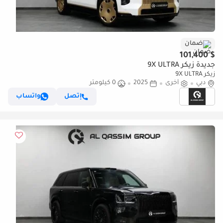
ضمان
$ 101,400
جديدة زيكر 9X ULTRA
زيكر 9X ULTRA
دبي
أخرى
2025
0 كيلومتر
إتصل
واتساب