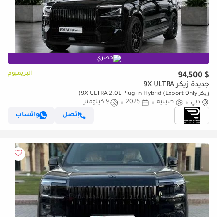
حصري
البريميوم
$ 94,500
جديدة زيكر 9X ULTRA
زيكر 9X ULTRA 2.0L Plug-in Hybrid (Export Only)
دبي
صينية
2025
9 كيلومتر
إتصل
واتساب