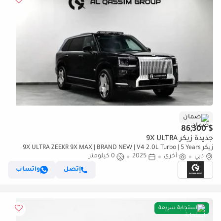
ضمان
$ 86,300
جديدة زيكر 9X ULTRA
زيكر 9X ULTRA ZEEKR 9X MAX | BRAND NEW | V4 2.0L Turbo | 5 Years
دبي
أخرى
Warranty | #Zeekrx9
2025
0 كيلومتر
إتصل
واتساب
استجابة سريعة