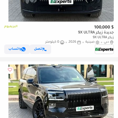
البريميوم
$ 100,000
جديدة زيكر 9X ULTRA
زيكر 9X ULTRA
دبي
صينية
2026
0 كيلومتر
إتصل
واتساب