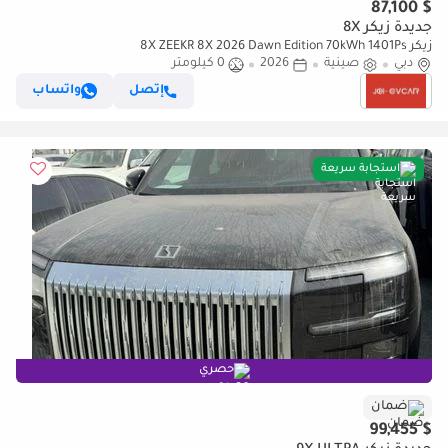
$ 87,100
جديدة زيكر 8X
زيكر 8X ZEEKR 8X 2026 Dawn Edition 70kWh 1401Ps
دبي
صينية
2026
0 كيلومتر
إتصل
واتساب
استجابة سريعة
حصري
ضمان
$ 99,455