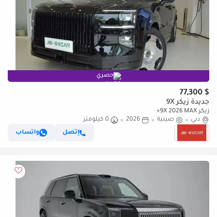
حصري
$ 77,300
جديدة زيكر 9X
زيكر 9X 2026 MAX+
دبي
صينية
2026
0 كيلومتر
إتصل
واتساب