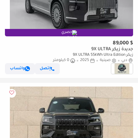
حصري
$ 89,000
جديدة زيكر 9X ULTRA
زيكر 9X ULTRA 55kWh Ultra Edition
دبي
صينية
2025
0 كيلومتر
إتصل
واتساب