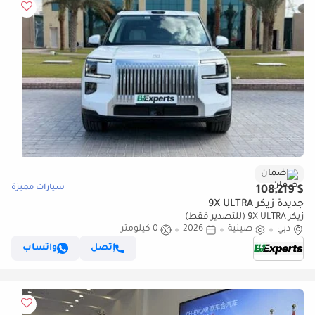
ضمان
سيارات مميزة
$ 108,219
جديدة زيكر 9X ULTRA
زيكر 9X ULTRA (للتصدير فقط)
دبي
صينية
2026
0 كيلومتر
إتصل
واتساب