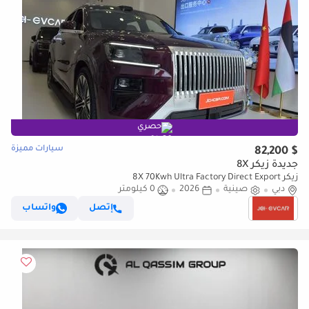
حصري
سيارات مميزة
$ 82,200
جديدة زيكر 8X
زيكر 8X 70Kwh Ultra Factory Direct Export
دبي
صينية
2026
0 كيلومتر
إتصل
واتساب