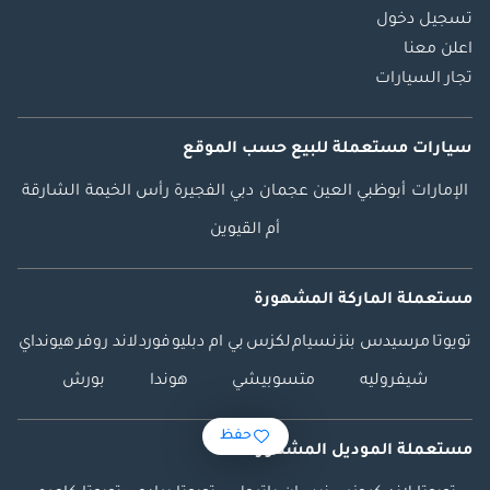
تسجيل دخول
اعلن معنا
تجار السيارات
سيارات مستعملة
للبيع
حسب الموقع
الإمارات
أبوظبي
العين
عجمان
دبي
الفجيرة
رأس الخيمة
الشارقة
أم القيوين
مستعملة الماركة المشهورة
تويوتا
مرسيدس بنز
نسيام
لكزس
بي ام دبليو
فورد
لاند روفر
هيونداي
شيفروليه
متسوبيشي
هوندا
بورش
حفظ
مستعملة الموديل المشهورة