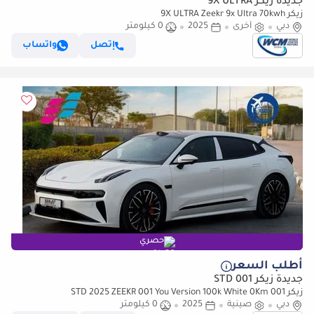
جديدة زيكر 9X ULTRA
زيكر 9X ULTRA Zeekr 9x Ultra 70kwh
دبي
أخرى
2025
0 كيلومتر
إتصل
واتساب
حصري
أطلب السعر
جديدة زيكر 001 STD
زيكر 001 STD 2025 ZEEKR 001 You Version 100k White 0Km
دبي
صينية
2025
0 كيلومتر