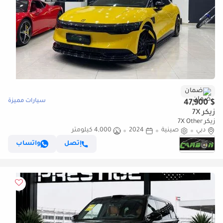
ضمان
سيارات مميزة
$ 47,900
زيكر 7X
زيكر 7X Other
دبي
صينية
2024
4,000 كيلومتر
إتصل
واتساب