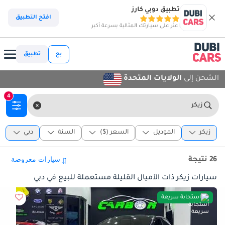
تطبيق دوبي كارز
افتح التطبيق
اعثر على سيارتك المثالية بسرعة أكبر
بع
تطبيق
الشحن إلى
الولايات المتحدة
4
زيكر
زيكر
الموديل
السعر ($)
السنة
دبي
26 نتيجة
سيارات زيكر ذات الأميال القليلة مستعملة للبيع في دبي
استجابة سريعة