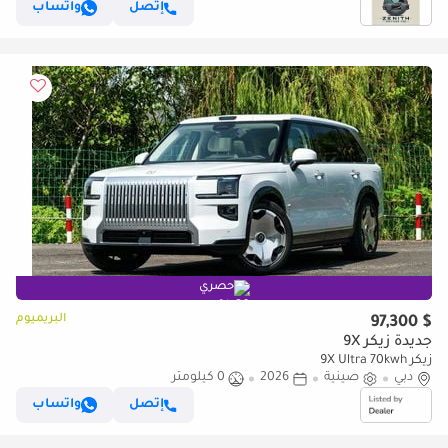
إتصل
واتساب
حصري
البريميوم
$ 97,300
جديدة زيكر 9X
زيكر 9X Ultra 70kwh
دبي
صينية
2026
0 كيلومتر
إتصل
واتساب