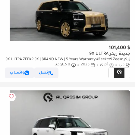
$ 101,400
جديدة زيكر 9X ULTRA
زيكر 9X ULTRA ZEEKR 9X | BRAND NEW | 5 Years Warranty #Zeekrx9 Zeekr
دبي
أخرى
2025
0 كيلومتر
9X Model : 2025 Odometer : 0 Warranty : 3rd
إتصل
واتساب