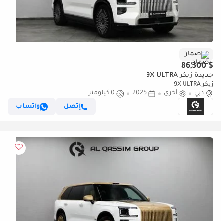
ضمان
$ 86,300
جديدة زيكر 9X ULTRA
زيكر 9X ULTRA
دبي
أخرى
2025
0 كيلومتر
إتصل
واتساب