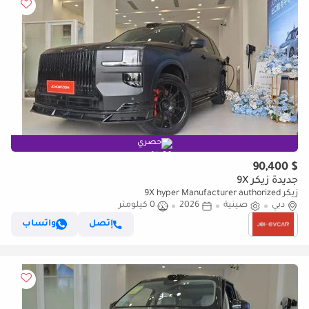
حصري
$ 90,400
جديدة زيكر 9X
زيكر 9X hyper Manufacturer authorized
دبي
صينية
2026
0 كيلومتر
إتصل
واتساب