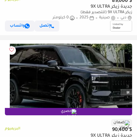
$ 89,000
جديدة زيكر 9X ULTRA
زيكر 9X ULTRA (للتصدير فقط)
دبي
صينية
2025
0 كيلومتر
إتصل
واتساب
حصري
ضمان
البريميوم
$ 90,400
جديدة زيكر 9X ULTRA