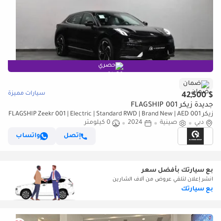
حصري
ضمان
سيارات مميزة
$ 42,500
جديدة زيكر 001 FLAGSHIP
زيكر 001 FLAGSHIP Zeekr 001 | Electric | Standard RWD | Brand New | AED
دبي
صينية
2024
0 كيلومتر
3,150 monthly with 0% Downpayment | 3 Years Wa
إتصل
واتساب
بع سيارتك بأفضل سعر
انشر إعلان لتلقي عروض من آلاف الشارين
بع سيارتك