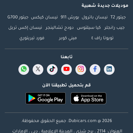
موديلات جديدة شعبية
جيتور T2
نيسان باترول
بورش 911
نيسان كيكس
جيتور G700
جيب رانجلر
كيا سيلتوس
دودج تشالينجر
نيسان إكس تريل
تويوتا راف ٤
ميني كوبر
فورد تيريتوري
تابعنا
قم بتحميل تطبيقنا الآن
Dubicars.com @ 2026. جميع الحقوق محفوظة.
العنوان: 2114 ، برج شذى ، المدينة الإعلامية ، دبي ، الإمارات