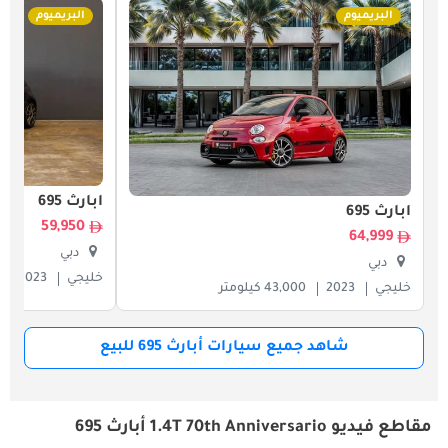
البريميوم
البريميوم
أبارث 695
أبارث 695
59,950
64,999
دبي
دبي
خليجي
2023
خليجي
2023
43,000 كيلومتر
شاهد جميع سيارات أبارث 695 للبيع
مقاطع فيديو 1.4T 70th Anniversario أبارث 695