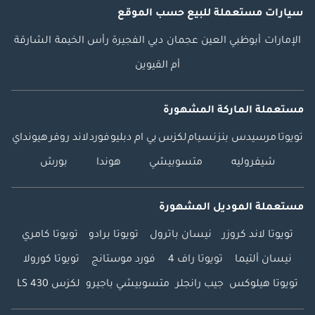
سيارات مستعملة
للبيع
حسب الموقع
الإمارات
أبوظبي
العين
عجمان
دبي
الفجيرة
رأس الخيمة
الشارقة
أم القيوين
مستعملة الماركة المشهورة
تويوتا
مرسيدس بنز
نسيام
لكزس
بي ام دبليو
فورد
لاند روفر
هيونداي
شيفروليه
متسوبيشي
هوندا
بورش
مستعملة الموديل المشهورة
تويوتا لاند كروزر
نيسان باترول
تويوتا برادو
تويوتا كامري
نيسان ألتيما
تويوتا راف 4
فورد موستانج
تويوتا كورولا
تويوتا هيلوكس
جيب رانجلر
متسوبيشي باجيرو
لكزس LS 430