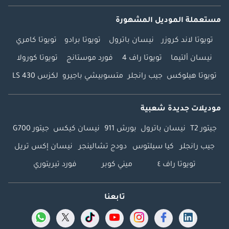
مستعملة الموديل المشهورة
تويوتا لاند كروزر
نيسان باترول
تويوتا برادو
تويوتا كامري
نيسان ألتيما
تويوتا راف 4
فورد موستانج
تويوتا كورولا
تويوتا هيلوكس
جيب رانجلر
متسوبيشي باجيرو
لكزس LS 430
موديلات جديدة شعبية
جيتور T2
نيسان باترول
بورش 911
نيسان كيكس
جيتور G700
جيب رانجلر
كيا سيلتوس
دودج تشالينجر
نيسان إكس تريل
تويوتا راف ٤
ميني كوبر
فورد تيريتوري
تابعنا