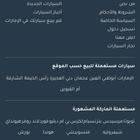
من نحن
السيارات الجديدة
الشروط والأحكام
أخبار السيارات
السياسة الخاصة
قم ببيع سيارتك في الإمارات
تسجيل دخول
اعلن معنا
تجار السيارات
سيارات مستعملة
للبيع
حسب الموقع
الإمارات
أبوظبي
العين
عجمان
دبي
الفجيرة
رأس الخيمة
الشارقة
أم القيوين
مستعملة الماركة المشهورة
تويوتا
مرسيدس بنز
نسيام
لكزس
بي ام دبليو
فورد
لاند روفر
هيونداي
شيفروليه
متسوبيشي
هوندا
بورش