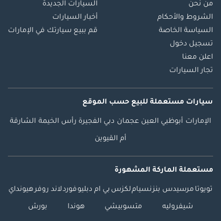
من نحن
السيارات الجديدة
الشروط والأحكام
أخبار السيارات
السياسة الخاصة
قم ببيع سيارتك في الإمارات
تسجيل دخول
اعلن معنا
تجار السيارات
سيارات مستعملة
للبيع
حسب الموقع
الإمارات
أبوظبي
العين
عجمان
دبي
الفجيرة
رأس الخيمة
الشارقة
أم القيوين
مستعملة الماركة المشهورة
تويوتا
مرسيدس بنز
نسيام
لكزس
بي ام دبليو
فورد
لاند روفر
هيونداي
شيفروليه
متسوبيشي
هوندا
بورش