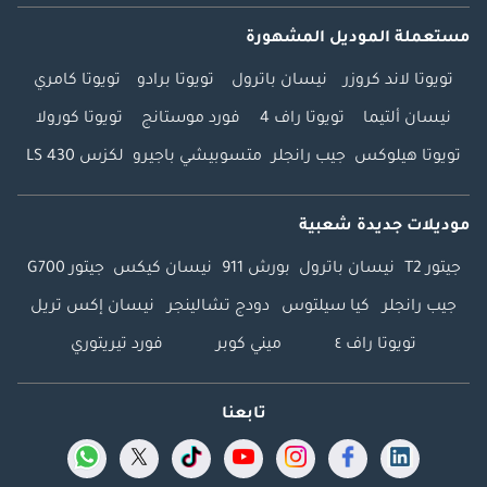
مستعملة الموديل المشهورة
تويوتا لاند كروزر
نيسان باترول
تويوتا برادو
تويوتا كامري
نيسان ألتيما
تويوتا راف 4
فورد موستانج
تويوتا كورولا
تويوتا هيلوكس
جيب رانجلر
متسوبيشي باجيرو
لكزس LS 430
موديلات جديدة شعبية
جيتور T2
نيسان باترول
بورش 911
نيسان كيكس
جيتور G700
جيب رانجلر
كيا سيلتوس
دودج تشالينجر
نيسان إكس تريل
تويوتا راف ٤
ميني كوبر
فورد تيريتوري
تابعنا