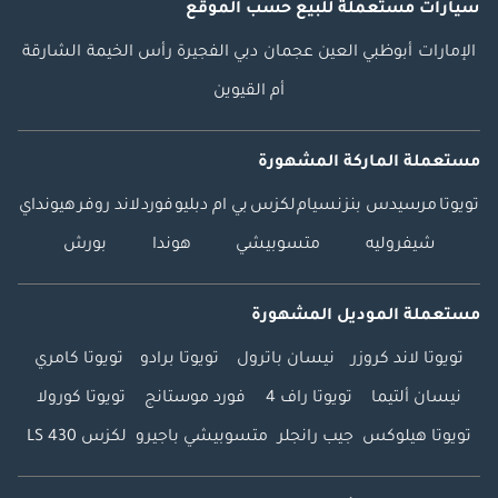
سيارات مستعملة
للبيع
حسب الموقع
الإمارات
أبوظبي
العين
عجمان
دبي
الفجيرة
رأس الخيمة
الشارقة
أم القيوين
مستعملة الماركة المشهورة
تويوتا
مرسيدس بنز
نسيام
لكزس
بي ام دبليو
فورد
لاند روفر
هيونداي
شيفروليه
متسوبيشي
هوندا
بورش
مستعملة الموديل المشهورة
تويوتا لاند كروزر
نيسان باترول
تويوتا برادو
تويوتا كامري
نيسان ألتيما
تويوتا راف 4
فورد موستانج
تويوتا كورولا
تويوتا هيلوكس
جيب رانجلر
متسوبيشي باجيرو
لكزس LS 430