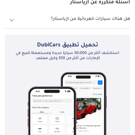
الخيار المفضل في سوق الإمارات العربية المتحدة. أصبح هذا الطراز 
أسئلة متكررة عن ازياستار
، المعروف بمقاعده الفسيحة ، وراحة الركاب من الدرجة الأولى ، 
والأداء المتفوق على الطريق ، دعامة أساسية في صناعة النقل في 
هل هناك سيارات كهربائية من ازياستار؟
الإمارات العربية المتحدة. من الداخل والخارج المذهل ، جنبًا إلى 
جنب مع ميزات الأمان المتقدمة ، تجعله المفضل لدى شركات السفر 
لا، ازياستار لا تقدم أي سيارات كهربائية في الإمارات العربية المتحدة.
ومنظمي الرحلات السياحية في البلاد.
تحميل تطبيق
DubiCars
استكشف أكثر من 30،000 سيارة جديدة ومستعملة للبيع في
خصائص فريدة
الإمارات من أكثر من 350 وكيل معتمد.
تتميز سيارات آسيا ستار بالعديد من الميزات الفريدة التي تجعلها 
تبرز في سوق الإمارات العربية المتحدة. واحدة من هذه هي تكريس 
العلامة التجارية لراحة الركاب. توفر سياراتهم ، مثل YBL6125H ، 
ترتيبات جلوس واسعة ، وأنظمة تكييف هواء متطورة ، ونوافذ رؤية 
واسعة ، مما يعزز تجربة السفر.
ميزة أخرى جديرة بالملاحظة هي التزام نجم آسيا بالسلامة. تم تجهيز 
حافلاتهم بميزات أمان حديثة بما في ذلك أنظمة الفرامل المانعة 
للانغلاق (ABS) ، وبرنامج الاستقرار الإلكتروني (ESP) ، ومخارج 