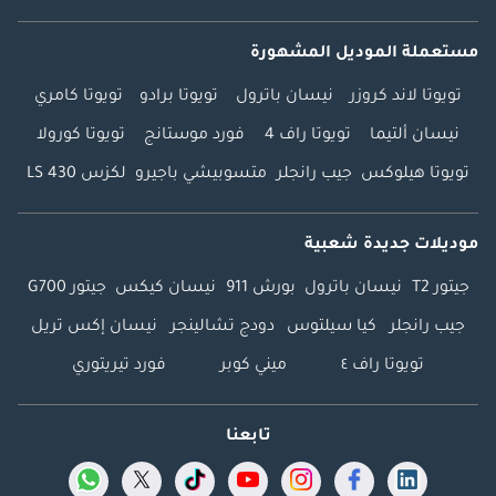
مستعملة الموديل المشهورة
تويوتا لاند كروزر
نيسان باترول
تويوتا برادو
تويوتا كامري
نيسان ألتيما
تويوتا راف 4
فورد موستانج
تويوتا كورولا
تويوتا هيلوكس
جيب رانجلر
متسوبيشي باجيرو
لكزس LS 430
موديلات جديدة شعبية
جيتور T2
نيسان باترول
بورش 911
نيسان كيكس
جيتور G700
جيب رانجلر
كيا سيلتوس
دودج تشالينجر
نيسان إكس تريل
تويوتا راف ٤
ميني كوبر
فورد تيريتوري
تابعنا