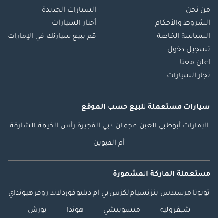
من نحن
السيارات الجديدة
الشروط والأحكام
أخبار السيارات
السياسة الخاصة
قم ببيع سيارتك في الإمارات
تسجيل دخول
اعلن معنا
تجار السيارات
سيارات مستعملة
للبيع
حسب الموقع
الإمارات
أبوظبي
العين
عجمان
دبي
الفجيرة
رأس الخيمة
الشارقة
أم القيوين
مستعملة الماركة المشهورة
تويوتا
مرسيدس بنز
نسيام
لكزس
بي ام دبليو
فورد
لاند روفر
هيونداي
شيفروليه
متسوبيشي
هوندا
بورش