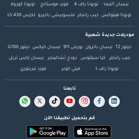
نيسان ألتيما
تويوتا راف 4
فورد موستانج
تويوتا كورولا
تويوتا هيلوكس
جيب رانجلر
متسوبيشي باجيرو
لكزس LS 430
موديلات جديدة شعبية
جيتور T2
نيسان باترول
بورش 911
نيسان كيكس
جيتور G700
جيب رانجلر
كيا سيلتوس
دودج تشالينجر
نيسان إكس تريل
تويوتا راف ٤
ميني كوبر
فورد تيريتوري
تابعنا
قم بتحميل تطبيقنا الآن