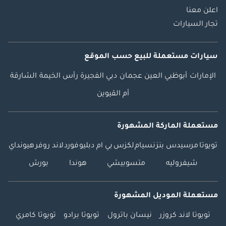
اعلن معنا
تجار السيارات
سيارات مستعملة
للبيع
حسب الموقع
الإمارات
أبوظبي
العين
عجمان
دبي
الفجيرة
رأس الخيمة
الشارقة
أم القيوين
مستعملة الماركة المشهورة
تويوتا
مرسيدس بنز
نسيام
لكزس
بي ام دبليو
فورد
لاند روفر
هيونداي
شيفروليه
متسوبيشي
هوندا
بورش
مستعملة الموديل المشهورة
تويوتا لاند كروزر
نيسان باترول
تويوتا برادو
تويوتا كامري