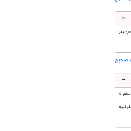
ير صحيح
مهواة
ولبية