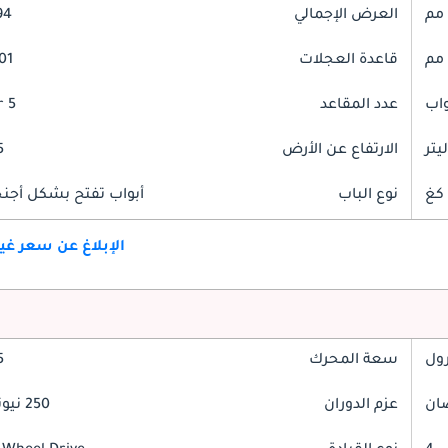
العرض الإجمالي
794
قاعدة العجلات
601
عدد المقاعد
5 Seater
الارتفاع عن الأرض
85
نوع الباب
أبواب تفتح بشكل أجنحة
الإبلاغ عن سعر غ
رول
سعة المحرك
.5
عزم الدوران
250 نيوتن-متر