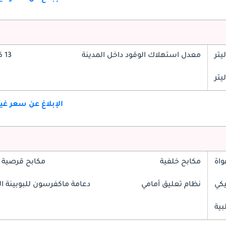
معدل استهلاك الوقود داخل المدينة
13 كم/ليتر
الإبلاغ عن سعر غ
واة
مكابح خلفية
مكابح قرصية 
يكي
نظام تعليق أمامي
دعامة ماكفرسون للبوبينة الل
بية