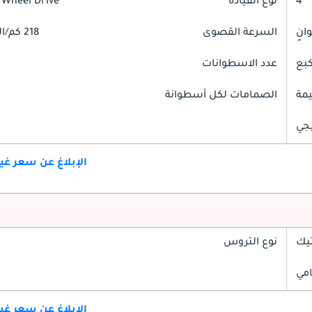
4
نوع القيادة
 Wheel Drive
السرعة القصوى
218 كم/الساعة
عدد الاسطوانات
مة
الصمامات لكل أسطوانة
جي
الإبلاغ عن سعر غ
تيك
نوع التروس
امي
الإبلاغ عن سعر غ