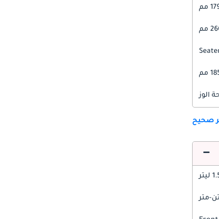
1 مم
2 مم
1 مم
 الوز
ير صحيح
1 ليتر