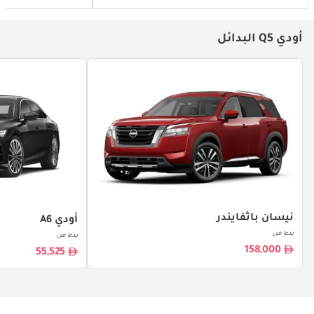
أودي Q5 البدائل
نيسان باثفايندر
أودي A6
بدءا من
بدءا من
158,000
55,525