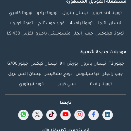
مستعملة الموديل المشهورة
تويوتا لاند كروزر
نيسان باترول
تويوتا برادو
تويوتا كامري
نيسان ألتيما
تويوتا راف 4
فورد موستانج
تويوتا كورولا
تويوتا هيلوكس
جيب رانجلر
متسوبيشي باجيرو
لكزس LS 430
موديلات جديدة شعبية
جيتور T2
نيسان باترول
بورش 911
نيسان كيكس
جيتور G700
جيب رانجلر
كيا سيلتوس
دودج تشالينجر
نيسان إكس تريل
تويوتا راف ٤
ميني كوبر
فورد تيريتوري
تابعنا
قم بتحميل تطبيقنا الآن