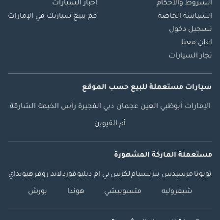
الشروط والأحكام
أخبار السيارات
السياسة الخاصة
قم ببيع سيارتك في الإمارات
تسجيل دخول
اعلن معنا
تجار السيارات
سيارات مستعملة
للبيع
حسب الموقع
الإمارات
أبوظبي
العين
عجمان
دبي
الفجيرة
رأس الخيمة
الشارقة
أم القيوين
مستعملة الماركة المشهورة
تويوتا
مرسيدس بنز
نسيام
لكزس
بي ام دبليو
فورد
لاند روفر
هيونداي
شيفروليه
متسوبيشي
هوندا
بورش