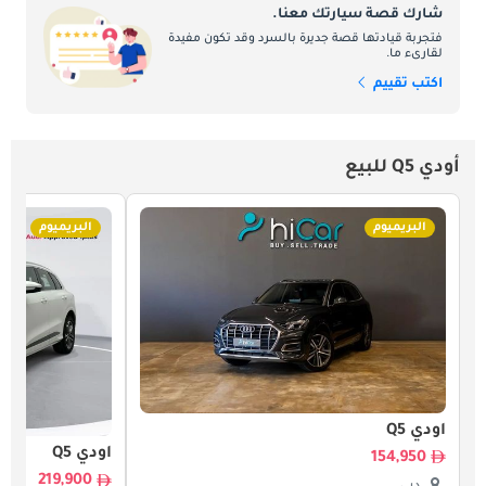
شارك قصة سيارتك معنا.
فتجربة قيادتها قصة جديرة بالسرد وقد تكون مفيدة
لقارىء ما.
اكتب تقييم
أودي Q5 للبيع
البريميوم
البريميوم
أودي Q5
أودي Q5
154,950
219,900