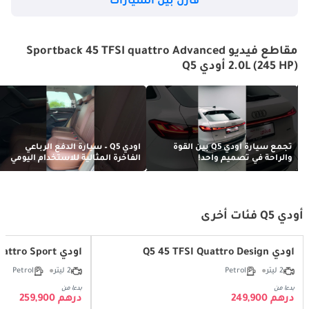
قارن بين السيارات
مقاطع فيديو Sportback 45 TFSI quattro Advanced
2.0L (245 HP) أودي Q5
تجمع سيارة أودي Q5 بين القوة
أودي Q5 – سيارة الدفع الرباعي
والراحة في تصميم واحد!
الفاخرة المثالية للاستخدام اليومي
أودي Q5 فئات أخرى
أودي Q5 45 TFSI Quattro Design
أودي Q5 45 TFSI Quattro Sport
2 ليتر
Petrol
2 ليتر
Petrol
بدءا من
بدءا من
درهم 249,900
درهم 259,900