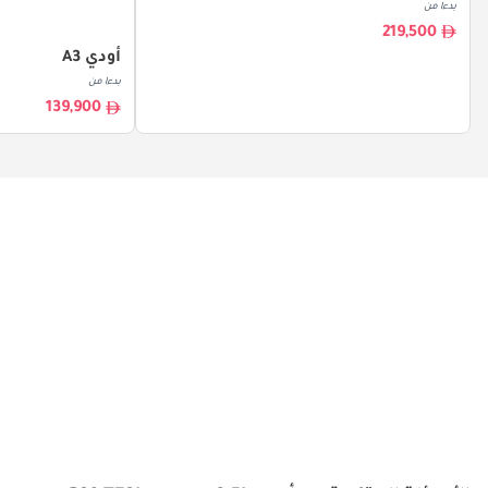
بدءا من
219,500
أودي A3
بدءا من
139,900