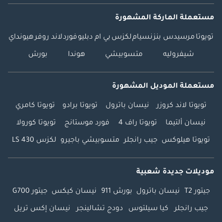
مستعملة الماركة المشهورة
تويوتا
مرسيدس بنز
نسيام
لكزس
بي ام دبليو
فورد
لاند روفر
هيونداي
شيفروليه
متسوبيشي
هوندا
بورش
مستعملة الموديل المشهورة
تويوتا لاند كروزر
نيسان باترول
تويوتا برادو
تويوتا كامري
نيسان ألتيما
تويوتا راف 4
فورد موستانج
تويوتا كورولا
تويوتا هيلوكس
جيب رانجلر
متسوبيشي باجيرو
لكزس LS 430
موديلات جديدة شعبية
جيتور T2
نيسان باترول
بورش 911
نيسان كيكس
جيتور G700
جيب رانجلر
كيا سيلتوس
دودج تشالينجر
نيسان إكس تريل