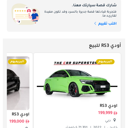
شارك قصة سيارتك معنا.
فتجربة قيادتها قصة جديرة بالسرد وقد تكون مفيدة
لقارىء ما.
اكتب تقييم
أودي RS3 للبيع
البريميوم
البريميوم
أودي RS3
199,999
أودي RS3
دبي
199,000