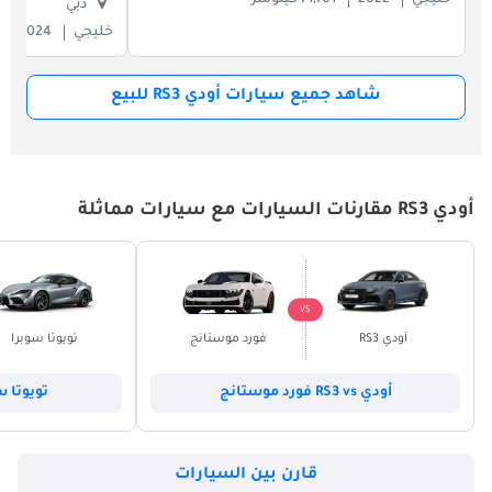
خليجي
2022
71,701 كيلومتر
دبي
خليجي
2024
شاهد جميع سيارات أودي RS3 للبيع
أودي RS3 مقارنات السيارات مع سيارات مماثلة
VS
أودي RS3
فورد موستانج
تويوتا سوبرا
أودي RS3 vs فورد موستانج
تويوتا سوبرا s
قارن بين السيارات