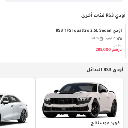
أودي RS3 فئات أخرى
أودي RS3 TFSI quattro 2.5L Sedan
2.5 ليتر
Petrol
بدءا من
درهم 299,000
أودي RS3 البدائل
فورد موستانج