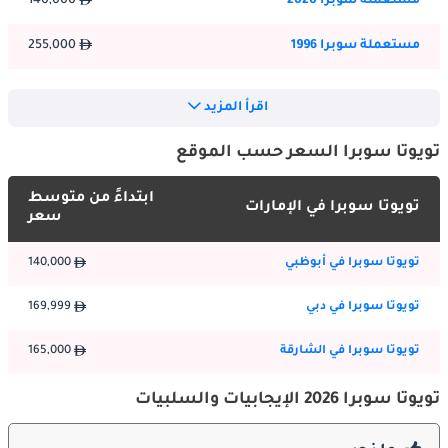
ونظام تثبيت السرعة الديناميكي بالرادار كامل السرعة. علاوة على ذلك 
مستعملة سوبرا 2020
140,000
، تحتوي السيارة على وسائد هوائية متعددة ، ونظام ABS ، ونظام 
مستعملة سوبرا 1996
255,000
التحكم في الجر ، مما يعزز راحة البال للسائقين في الإمارات العربية 
المتحدة.
مستعملة سوبرا 1995
420,000
اقرأ المزيد
زينة المحرك
تويوتا سوبرا السعر حسب الموقع
قلب سوبرا هو محركها - محرك توربو مضمن بستة أسطوانات أو محرك 
توربو رباعي الأسطوانات ، مقترنًا بناقل حركة أوتوماتيكي من 8 
ابتداءً من متوسط
تويوتا سوبرا في الإمارات
سرعات. يوفر المحرك ذو الست أسطوانات ، على وجه الخصوص ، أداءً 
سعر
عاليًا ، ويضمن قيادة مثيرة عبر الطرق السريعة في دولة الإمارات 
العربية المتحدة. تشتمل السيارة أيضًا على عادم نشط يضيف بُعدًا 
تويوتا سوبرا في أبوظبي
140,000
صوتيًا لتجربة القيادة.
تويوتا سوبرا في دبي
169,999
صيانة
تويوتا سوبرا في الشارقة
165,000
تعد صيانة تويوتا سوبرا في الإمارات أمرًا بسيطًا ، وذلك بفضل شبكة 
خدمات تويوتا الواسعة في الدولة. ستضمن فترات الخدمة المنتظمة 
تويوتا سوبرا 2026 الإيجابيات والسلبيات
واستخدام قطع الغيار الأصلية والالتزام بإرشادات الشركة المصنعة أداء 
سوبرا وطول عمرها.