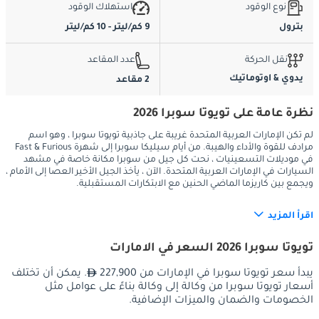
نوع الوقود
استهلاك الوقود
بترول
9 كم/ليتر - 10 كم/ليتر
نقل الحركة
عدد المقاعد
يدوي & اوتوماتيك
2 مقاعد
نظرة عامة على تويوتا سوبرا 2026
لم تكن الإمارات العربية المتحدة غريبة على جاذبية تويوتا سوبرا ، وهو اسم
مرادف للقوة والأداء والهيبة. من أيام سيليكا سوبرا إلى شهرة Fast & Furious
في موديلات التسعينيات ، نحت كل جيل من سوبرا مكانة خاصة في مشهد
السيارات في الإمارات العربية المتحدة. الآن ، يأخذ الجيل الأخير العصا إلى الأمام ،
ويجمع بين كاريزما الماضي الحنين مع الابتكارات المستقبلية.
اقرأ المزيد
الخارج
تويوتا سوبرا 2026 السعر في الامارات
أحدث سيارة تويوتا سوبرا تضرب شخصية بارزة على طرق الإمارات 
يبدأ سعر تويوتا سوبرا في الإمارات من 227,900
. يمكن أن تختلف
بتصميمها الديناميكي الهوائي ومظهرها الأنيق. تكريمًا لنسبها في 
أسعار تويوتا سوبرا من وكالة إلى وكالة بناءً على عوامل مثل
السباقات ، تتميز السيارة بهيكل عضلي وغطاء محرك طويل وخط 
الخصومات والضمان والميزات الإضافية.
سقف مزدوج الفقاعة وجناح خلفي. تكمل المصابيح الأمامية والمصابيح 