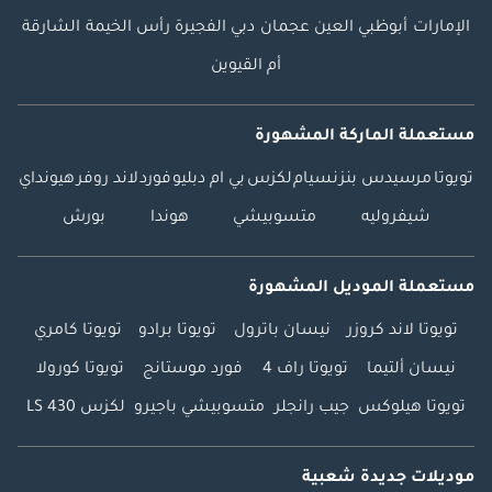
الإمارات
أبوظبي
العين
عجمان
دبي
الفجيرة
رأس الخيمة
الشارقة
أم القيوين
مستعملة الماركة المشهورة
تويوتا
مرسيدس بنز
نسيام
لكزس
بي ام دبليو
فورد
لاند روفر
هيونداي
شيفروليه
متسوبيشي
هوندا
بورش
مستعملة الموديل المشهورة
تويوتا لاند كروزر
نيسان باترول
تويوتا برادو
تويوتا كامري
نيسان ألتيما
تويوتا راف 4
فورد موستانج
تويوتا كورولا
تويوتا هيلوكس
جيب رانجلر
متسوبيشي باجيرو
لكزس LS 430
موديلات جديدة شعبية