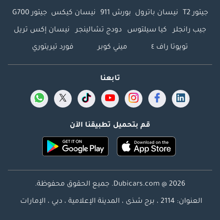
جيتور T2
نيسان باترول
بورش 911
نيسان كيكس
جيتور G700
جيب رانجلر
كيا سيلتوس
دودج تشالينجر
نيسان إكس تريل
تويوتا راف ٤
ميني كوبر
فورد تيريتوري
تابعنا
قم بتحميل تطبيقنا الآن
Dubicars.com @ 2026. جميع الحقوق محفوظة.
العنوان: 2114 ، برج شذى ، المدينة الإعلامية ، دبي ، الإمارات