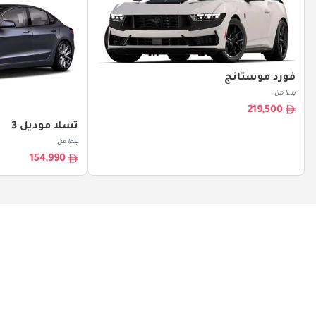
فورد موستانج
بدءا من
219,500
تسلا موديل 3
بدءا من
154,990