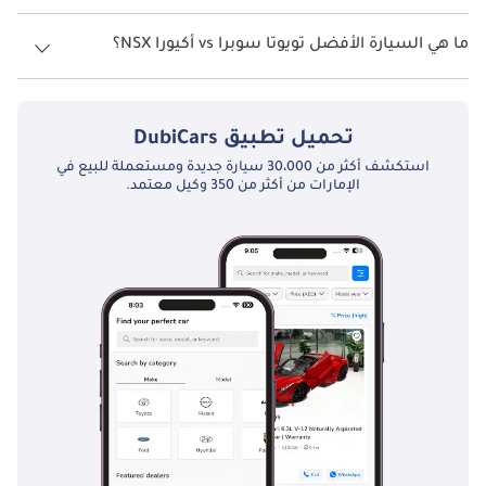
تبلغ سعة خزان الوقود في تويوتا سوبرا 52 ليتر.
ما هي السيارة الأفضل تويوتا سوبرا vs أكيورا NSX؟
تبدأ أسعار
تويوتا سوبرا
في الإمارات من 227,900
إماراتي، وتبدأ أسعار
أكيورا
NSX
في الإماراتمن 574,700
إماراتي. تحقق من المقارنة التفصيلية بين
تويوتا سوبرا مقارنة مع أكيورا NSX
.
تحميل تطبيق
DubiCars
استكشف أكثر من 30،000 سيارة جديدة ومستعملة للبيع في
الإمارات من أكثر من 350 وكيل معتمد.