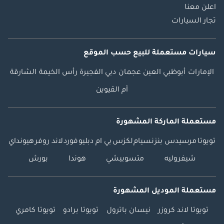
اعلن معنا
تجار السيارات
سيارات مستعملة
للبيع
حسب الموقع
الإمارات
أبوظبي
العين
عجمان
دبي
الفجيرة
رأس الخيمة
الشارقة
أم القيوين
مستعملة الماركة المشهورة
تويوتا
مرسيدس بنز
نسيام
لكزس
بي ام دبليو
فورد
لاند روفر
هيونداي
شيفروليه
متسوبيشي
هوندا
بورش
مستعملة الموديل المشهورة
تويوتا لاند كروزر
نيسان باترول
تويوتا برادو
تويوتا كامري