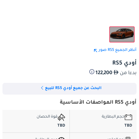
أنظر الجميع RS5 صور
أودي RS5
بدءا من
122,200
البحث عن جميع أودي RS5 للبيع
أودي RS5 المواصفات الأساسية
حجم البطارية
قوة الحصان
TBD
TBD