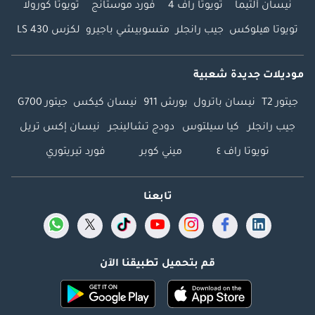
نيسان ألتيما
تويوتا راف 4
فورد موستانج
تويوتا كورولا
تويوتا هيلوكس
جيب رانجلر
متسوبيشي باجيرو
لكزس LS 430
موديلات جديدة شعبية
جيتور T2
نيسان باترول
بورش 911
نيسان كيكس
جيتور G700
جيب رانجلر
كيا سيلتوس
دودج تشالينجر
نيسان إكس تريل
تويوتا راف ٤
ميني كوبر
فورد تيريتوري
تابعنا
قم بتحميل تطبيقنا الآن