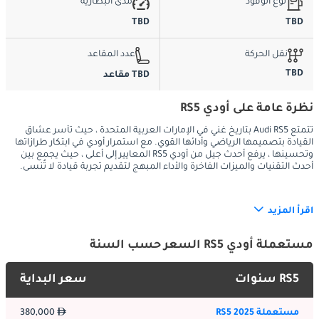
نوع الوقود
مدى البطارية
TBD
TBD
نقل الحركة
عدد المقاعد
TBD
TBD مقاعد
نظرة عامة على أودي RS5
تتمتع Audi RS5 بتاريخ غني في الإمارات العربية المتحدة ، حيث تأسر عشاق
القيادة بتصميمها الرياضي وأدائها القوي. مع استمرار أودي في ابتكار طرازاتها
وتحسينها ، يرفع أحدث جيل من أودي RS5 المعايير إلى أعلى ، حيث يجمع بين
أحدث التقنيات والميزات الفاخرة والأداء المبهج لتقديم تجربة قيادة لا تُنسى.
اقرأ المزيد
:
الخارج
يتميز أحدث جيل من أودي RS5 بتصميم خارجي جريء وجريء يجذب 
مستعملة أودي RS5 السعر حسب السنة
الانتباه على طرق الإمارات العربية المتحدة. بفضل شبكتها المميزة 
على شكل خلية نحل خاصة بطراز RS ، ومصابيح LED الأمامية الأنيقة ، 
RS5 سنوات
سعر البداية
والمصدات القوية ، تنضح RS5 بالحيوية والقوة. لا تعمل الخطوط 
الرياضية والخطوط الانسيابية على تعزيز جاذبيتها المرئية فحسب ، بل 
مستعملة RS5 2025
380,000