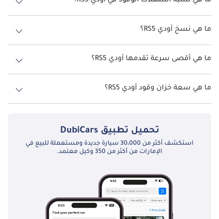
ما هي نسبة استهلاك الوقود في أودي RS5؟
اقترحت الشركة المصنعة أن تكون نسبة توفير استهلاك الوقود لسيارة أودي
RS5 هو TBD.
ما هي نسخ أودي RS5؟
نسخ أودي RS5 هي .
ما هي أقصى سرعة تقدمها أودي RS5؟
السرعة القصوى أودي RS5 هي TBD.
ما هي سعة خزان وقود أودي RS5؟
تبلغ سعة خزان الوقود في أودي RS5 TBD.
تحميل تطبيق
DubiCars
استكشف أكثر من 30،000 سيارة جديدة ومستعملة للبيع في
الإمارات من أكثر من 350 وكيل معتمد.