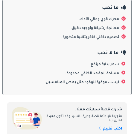
الشاملة ، تم تصميم RS5 لتوفير راحة البال والثقة في كل رحلة.
ما نحب
الديكورات المحرك:
محرك قوي وعالي الأداء.
في قلب Audi RS5 يكمن محرك قوي يحركه الأداء. يتم تشغيل أحدث 
معالجة رشيقة وتوجيه دقيق.
جيل من RS5 بواسطة محرك V6 مزدوج الشاحن التوربيني ، يشتهر 
تصميم داخلي فاخر بتقنية متطورة.
بقدرته المذهلة واستجابته. إلى جانب نظام أودي quattro للدفع الرباعي 
وناقل الحركة المتقدم ، توفر RS5 تسارعًا مبهجًا وتحكمًا دقيقًا وتجربة 
ما لا نحب
قيادة مثيرة على طرق الإمارات العربية المتحدة.
سعر بداية مرتفع.
مساحة المقعد الخلفي محدودة.
:
صيانة
ليست موفرة للوقود مثل بعض المنافسين.
للحفاظ على ذروة أداء Audi RS5 ، فإن الصيانة الدورية ضرورية. توصي 
أودي باتباع جدول الصيانة الخاص بالشركة المصنعة وتكليف السيارة 
بمراكز خدمة أودي المعتمدة في الإمارات العربية المتحدة. يقوم 
الفنيون المدربون من Audi بإجراء فحوصات روتينية وتغييرات الزيت 
شارك قصة سيارتك معنا.
ومهام الصيانة الأخرى لضمان عمل RS5 في أفضل حالاته.
فتجربة قيادتها قصة جديرة بالسرد وقد تكون مفيدة
لقارىء ما.
اكتب تقييم
المنافسون بالتفصيل: