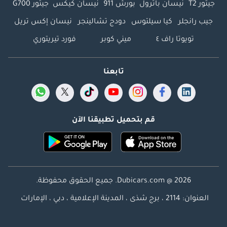
جيتور T2
نيسان باترول
بورش 911
نيسان كيكس
جيتور G700
جيب رانجلر
كيا سيلتوس
دودج تشالينجر
نيسان إكس تريل
تويوتا راف ٤
ميني كوبر
فورد تيريتوري
تابعنا
قم بتحميل تطبيقنا الآن
Dubicars.com @ 2026. جميع الحقوق محفوظة.
العنوان: 2114 ، برج شذى ، المدينة الإعلامية ، دبي ، الإمارات