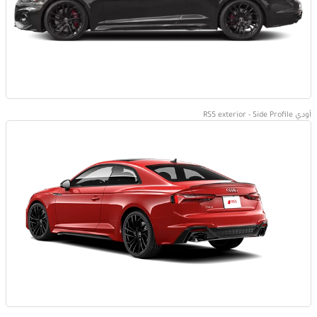
أودي RS5 exterior - Side Profile