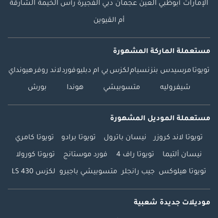
الإمارات
أبوظبي
العين
عجمان
دبي
الفجيرة
رأس الخيمة
الشارقة
أم القيوين
مستعملة الماركة المشهورة
تويوتا
مرسيدس بنز
نسيام
لكزس
بي ام دبليو
فورد
لاند روفر
هيونداي
شيفروليه
متسوبيشي
هوندا
بورش
مستعملة الموديل المشهورة
تويوتا لاند كروزر
نيسان باترول
تويوتا برادو
تويوتا كامري
نيسان ألتيما
تويوتا راف 4
فورد موستانج
تويوتا كورولا
تويوتا هيلوكس
جيب رانجلر
متسوبيشي باجيرو
لكزس LS 430
موديلات جديدة شعبية