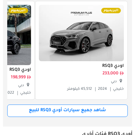
البريميوم
البريميوم
أودي RSQ3
أودي RSQ3
233,000
198,999
دبي
دبي
خليجي
2024
45,512 كيلومتر
خليجي
2022
شاهد جميع سيارات أودي RSQ3 للبيع
أودي RSQ3 فئات أخرى