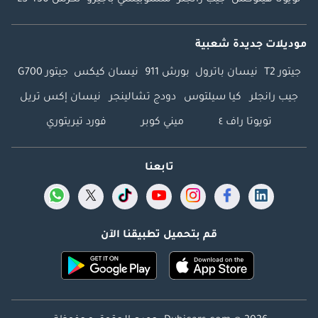
تويوتا هيلوكس
جيب رانجلر
متسوبيشي باجيرو
لكزس LS 430
موديلات جديدة شعبية
جيتور T2
نيسان باترول
بورش 911
نيسان كيكس
جيتور G700
جيب رانجلر
كيا سيلتوس
دودج تشالينجر
نيسان إكس تريل
تويوتا راف ٤
ميني كوبر
فورد تيريتوري
تابعنا
قم بتحميل تطبيقنا الآن