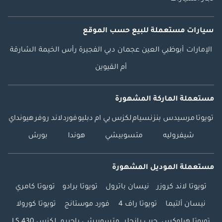
سيارات مستعملة
للبيع
حسب الموقع
الإمارات
أبوظبي
العين
عجمان
دبي
الفجيرة
رأس الخيمة
الشارقة
أم القيوين
مستعملة الماركة المشهورة
تويوتا
مرسيدس بنز
نسيام
لكزس
بي ام دبليو
فورد
لاند روفر
هيونداي
شيفروليه
متسوبيشي
هوندا
بورش
مستعملة الموديل المشهورة
تويوتا لاند كروزر
نيسان باترول
تويوتا برادو
تويوتا كامري
نيسان ألتيما
تويوتا راف 4
فورد موستانج
تويوتا كورولا