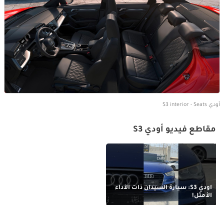
أودي S3 interior - Seats
مقاطع فيديو أودي S3
أودي S3: سيارة السيدان ذات الأداء
الأمثل!