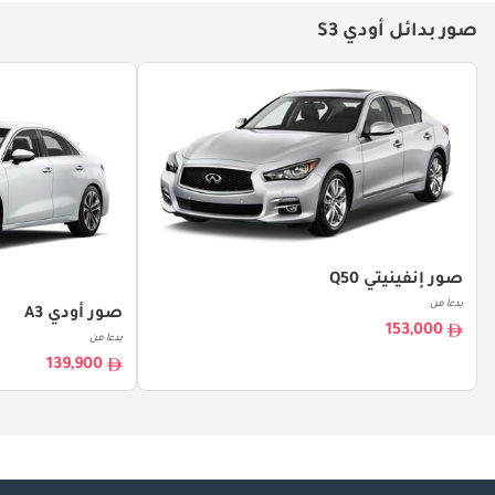
صور بدائل أودي S3
صور إنفينيتي Q50
بدءا من
صور أودي A3
153,000
بدءا من
139,900