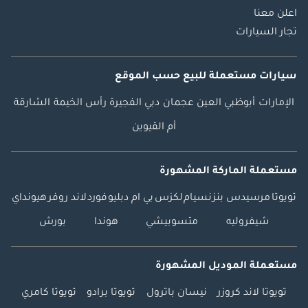
اعلن معنا
تجار السيارات
سيارات مستعملة
للبيع
حسب الموقع
الإمارات
أبوظبي
العين
عجمان
دبي
الفجيرة
رأس الخيمة
الشارقة
أم القيوين
مستعملة الماركة المشهورة
تويوتا
مرسيدس بنز
نسيام
لكزس
بي ام دبليو
فورد
لاند روفر
هيونداي
شيفروليه
متسوبيشي
هوندا
بورش
مستعملة الموديل المشهورة
تويوتا لاند كروزر
نيسان باترول
تويوتا برادو
تويوتا كامري