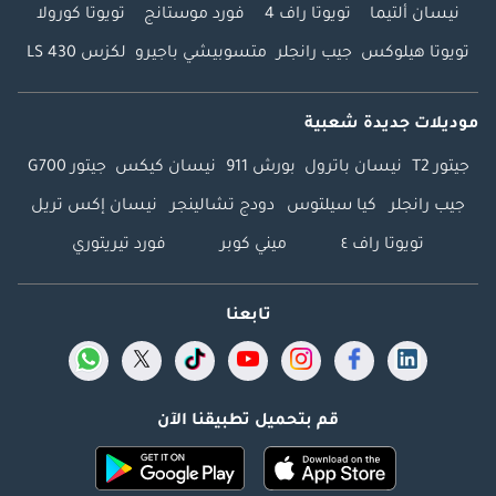
نيسان ألتيما
تويوتا راف 4
فورد موستانج
تويوتا كورولا
تويوتا هيلوكس
جيب رانجلر
متسوبيشي باجيرو
لكزس LS 430
موديلات جديدة شعبية
جيتور T2
نيسان باترول
بورش 911
نيسان كيكس
جيتور G700
جيب رانجلر
كيا سيلتوس
دودج تشالينجر
نيسان إكس تريل
تويوتا راف ٤
ميني كوبر
فورد تيريتوري
تابعنا
قم بتحميل تطبيقنا الآن