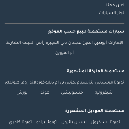
اعلن معنا
تجار السيارات
سيارات مستعملة
للبيع
حسب الموقع
الإمارات
أبوظبي
العين
عجمان
دبي
الفجيرة
رأس الخيمة
الشارقة
أم القيوين
مستعملة الماركة المشهورة
تويوتا
مرسيدس بنز
نسيام
لكزس
بي ام دبليو
فورد
لاند روفر
هيونداي
شيفروليه
متسوبيشي
هوندا
بورش
مستعملة الموديل المشهورة
تويوتا لاند كروزر
نيسان باترول
تويوتا برادو
تويوتا كامري