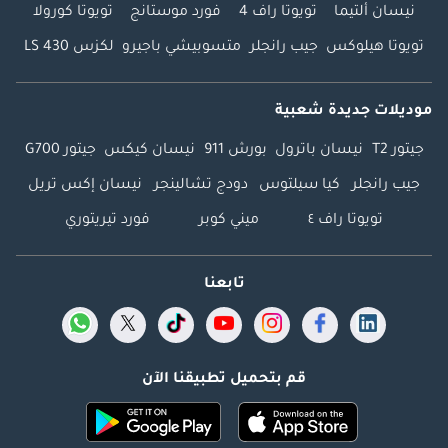
نيسان ألتيما
تويوتا راف 4
فورد موستانج
تويوتا كورولا
تويوتا هيلوكس
جيب رانجلر
متسوبيشي باجيرو
لكزس LS 430
موديلات جديدة شعبية
جيتور T2
نيسان باترول
بورش 911
نيسان كيكس
جيتور G700
جيب رانجلر
كيا سيلتوس
دودج تشالينجر
نيسان إكس تريل
تويوتا راف ٤
ميني كوبر
فورد تيريتوري
تابعنا
قم بتحميل تطبيقنا الآن