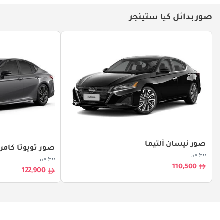
صور بدائل كيا ستينجر
صور نيسان ألتيما
صور تويوتا كامر
بدءا من
بدءا من
110,500
122,900