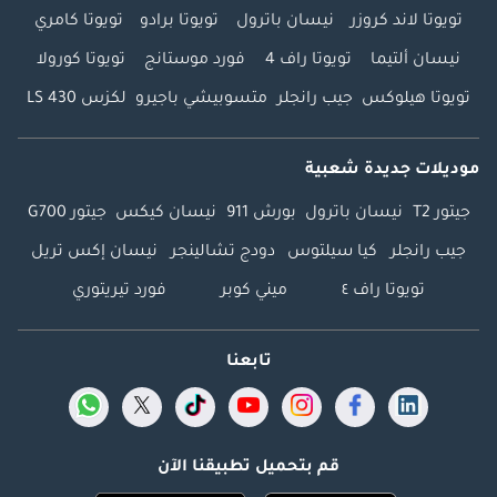
تويوتا لاند كروزر
نيسان باترول
تويوتا برادو
تويوتا كامري
نيسان ألتيما
تويوتا راف 4
فورد موستانج
تويوتا كورولا
تويوتا هيلوكس
جيب رانجلر
متسوبيشي باجيرو
لكزس LS 430
موديلات جديدة شعبية
جيتور T2
نيسان باترول
بورش 911
نيسان كيكس
جيتور G700
جيب رانجلر
كيا سيلتوس
دودج تشالينجر
نيسان إكس تريل
تويوتا راف ٤
ميني كوبر
فورد تيريتوري
تابعنا
قم بتحميل تطبيقنا الآن