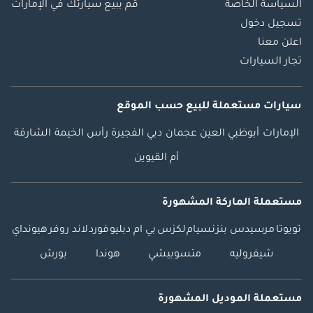
السياسة الخاصة
قم ببيع سيارتك في الإمارات
تسجيل دخول
اعلن معنا
تجار السيارات
سيارات مستعملة
للبيع
حسب الموقع
الإمارات
أبوظبي
العين
عجمان
دبي
الفجيرة
رأس الخيمة
الشارقة
أم القيوين
مستعملة الماركة المشهورة
تويوتا
مرسيدس بنز
نسيام
لكزس
بي ام دبليو
فورد
لاند روفر
هيونداي
شيفروليه
متسوبيشي
هوندا
بورش
مستعملة الموديل المشهورة