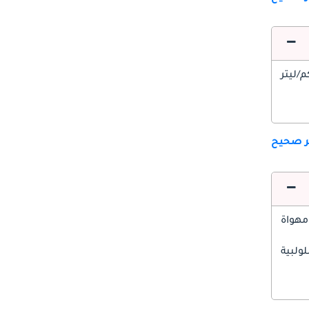
ير صحيح
مهواة
ولبية