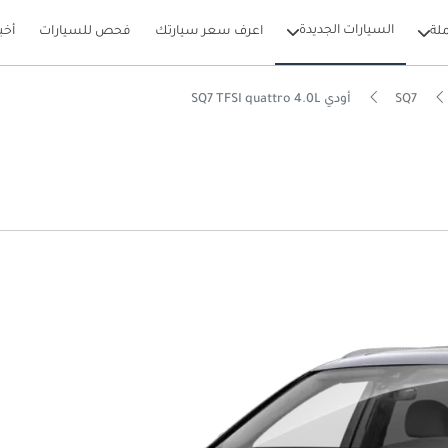
السيارات الجديدة
لة
اعرف سعر سيارتك
فحص للسيارات
أخب
SQ7
أودي SQ7 TFSI quattro 4.0L