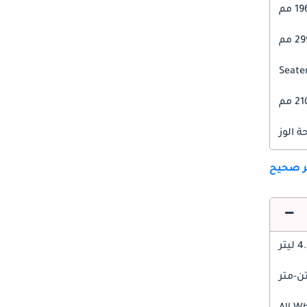
1 مم
 مم
2 مم
 الوز
ير صحيح
ليتر