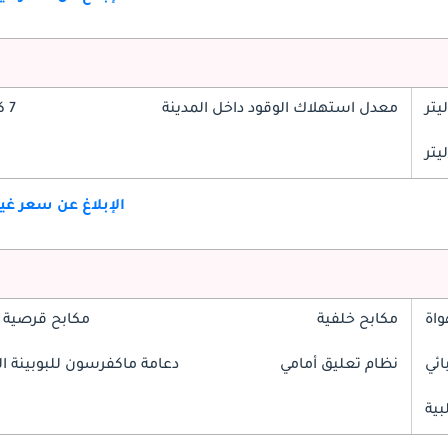
معدل استهلاك الوقود داخل المدينة
7 كم/ليتر
الإبلاغ عن سعر غ
واة
مكابح خلفية
مكابح قرصية 
ائي
نظام تعليق أمامي
دعامة ماكفرسون للبوبينة الل
بية