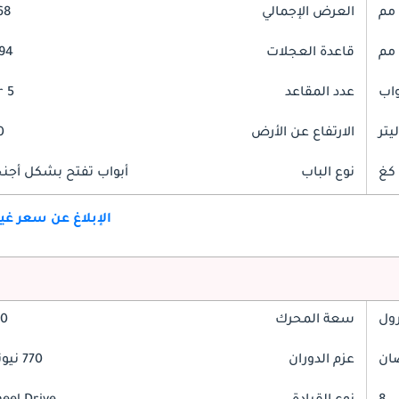
العرض الإجمالي
968
قاعدة العجلات
2994
عدد المقاعد
5 Seater
الارتفاع عن الأرض
10
نوع الباب
أبواب تفتح بشكل أجنحة
الإبلاغ عن سعر غ
رول
سعة المحرك
4.0 
عزم الدوران
770 نيوتن-متر