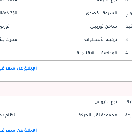
8
نوع القيادة
heel Drive
السرعة القصوى
250 كم/الساعة
شاحن توربيني
توربو
8
تركيبة الأسطوانة
محرك بشك
4
المواصفات الإقليمية
خ
الإبلاغ عن سعر غ
تيك
نوع التروس
مجموعة نقل الحركة
نظام دف
الإبلاغ عن سعر غ