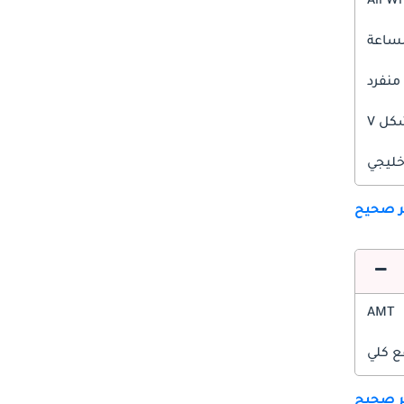
All W
 منفرد
ل V
ليجي
ير صحيح
AMT
ع كلي
ير صحيح