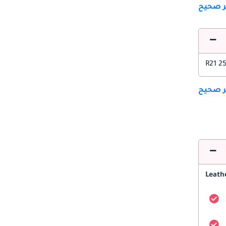
ير صحيح
255
ير صحيح
Leath