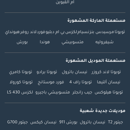
أم القيوين
مستعملة الماركة المشهورة
تويوتا
مرسيدس بنز
نسيام
لكزس
بي ام دبليو
فورد
لاند روفر
هيونداي
شيفروليه
متسوبيشي
هوندا
بورش
مستعملة الموديل المشهورة
تويوتا لاند كروزر
نيسان باترول
تويوتا برادو
تويوتا كامري
نيسان ألتيما
تويوتا راف 4
فورد موستانج
تويوتا كورولا
تويوتا هيلوكس
جيب رانجلر
متسوبيشي باجيرو
لكزس LS 430
موديلات جديدة شعبية
جيتور T2
نيسان باترول
بورش 911
نيسان كيكس
جيتور G700