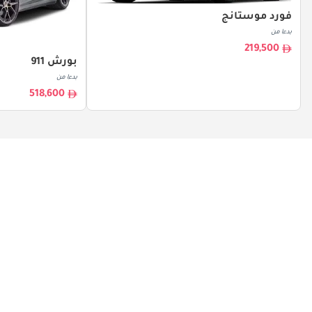
فورد موستانج
بدءا من
219,500
بورش 911
بدءا من
518,600