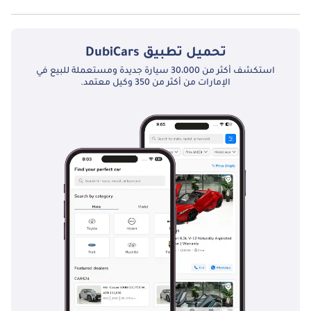
نعم توفر أودي TT 45 TFSI QUATTRO (230 حصان) فتحة السقف كخيار.
تحميل تطبيق
DubiCars
استكشف أكثر من 30،000 سيارة جديدة ومستعملة للبيع في
الإمارات من أكثر من 350 وكيل معتمد.