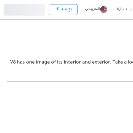
تسجيل دخول
العربية
ار السيارات
بع سيارتك
V8 has one image of its interior and exterior. Take a look at the Front, Rear .