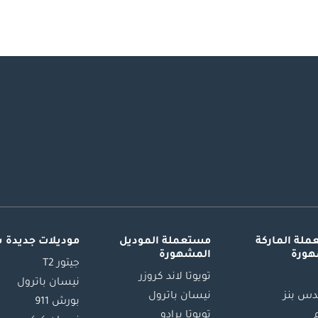
لة الماركة
مستعملة الموديل
موديلات جديدة 
هورة
المشهورة
جيتور T2
تويوتا لاند كروزر
نيسان باترول
س بنز
نيسان باترول
بورش 911
تويوتا برادو