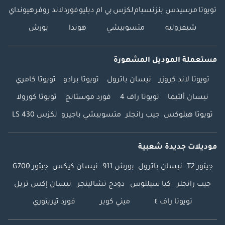
تويوتا
مرسيدس بنز
نسيام
لكزس
بي ام دبليو
فورد
لاند روفر
هيونداي
شيفروليه
متسوبيشي
هوندا
بورش
مستعملة الموديل المشهورة
تويوتا لاند كروزر
نيسان باترول
تويوتا برادو
تويوتا كامري
نيسان ألتيما
تويوتا راف 4
فورد موستانج
تويوتا كورولا
تويوتا هيلوكس
جيب رانجلر
متسوبيشي باجيرو
لكزس LS 430
موديلات جديدة شعبية
جيتور T2
نيسان باترول
بورش 911
نيسان كيكس
جيتور G700
جيب رانجلر
كيا سيلتوس
دودج تشالينجر
نيسان إكس تريل
تويوتا راف ٤
ميني كوبر
فورد تيريتوري