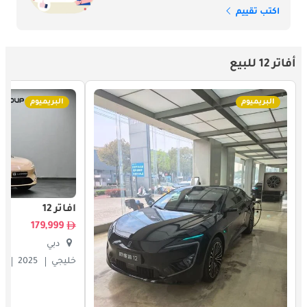
اكتب تقييم
أفاتر 12 للبيع
البريميوم
البريميوم
أفاتر 12
179,999
دبي
خليجي
2025
0 كيلوم