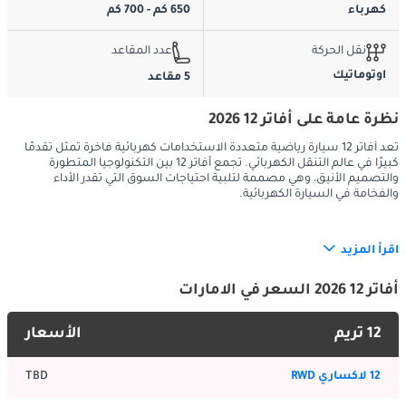
كهرباء
650 كم - 700 كم
نقل الحركة
عدد المقاعد
اوتوماتيك
5 مقاعد
نظرة عامة على أفاتر 12 2026
تعد أفاتر 12 سيارة رياضية متعددة الاستخدامات كهربائية فاخرة تمثل تقدمًا
كبيرًا في عالم التنقل الكهربائي. تجمع أفاتر 12 بين التكنولوجيا المتطورة
والتصميم الأنيق، وهي مصممة لتلبية احتياجات السوق التي تقدر الأداء
والفخامة في السيارة الكهربائية.
اقرأ المزيد
تاريخ الأجيال السابقة في الإمارات العربية المتحدة
:
تُعد أفاتر 12 من الوافدين البارزين إلى سوق الإمارات العربية المتحدة، 
أفاتر 12 2026 السعر في الامارات
حيث شهد المشهد السياراتي تحولًا متزايدًا نحو المركبات الكهربائية 
والهجينة. في حين أن أفاتر 12 نفسها هي طراز جديد، فقد شهدت 
12 تريم
الأسعار
الإمارات العربية المتحدة مجموعة من التطورات في المركبات 
الكهربائية من مختلف الشركات المصنعة، مما مهد الطريق لتقديم 
12 لاكساري RWD
TBD
نماذج مثل أفاتر 12. تدعم البنية التحتية المتنامية للسيارات الكهربائية 
في الإمارات العربية المتحدة، بما في ذلك محطات الشحن والحوافز 