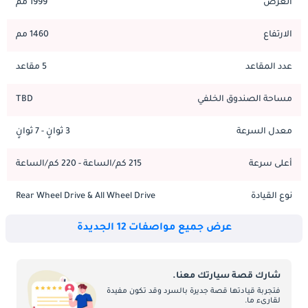
العرض
1999 مم
تتضمن صيانة Avatr 12 الصيانة القياسية للسيارة الكهربائية، مع التركيز 
على ضمان صحة البطارية ومجموعة نقل الحركة. تتضمن مهام الصيانة 
الارتفاع
1460 مم
الدورية مراقبة صحة البطارية، وفحص نظام المحرك الكهربائي، والتأكد 
من تحديث برنامج السيارة. على عكس المركبات التقليدية، تحتوي 
عدد المقاعد
5 مقاعد
المركبات الكهربائية مثل Avatr 12 على أجزاء متحركة أقل، مما قد 
يؤدي إلى انخفاض تكاليف الصيانة. ومع ذلك، من الضروري صيانة 
مساحة الصندوق الخلفي
TBD
السيارة في مراكز الخدمة المعتمدة المتخصصة في المركبات 
الكهربائية لضمان صيانة جميع الأنظمة بشكل صحيح. تعتبر الفحوصات 
معدل السرعة
3 ثوانٍ - 7 ثوانٍ
والصيانة الروتينية مهمة للحفاظ على أداء السيارة وإطالة عمرها.
أعلى سرعة
215 كم/الساعة - 220 كم/الساعة
نوع القيادة
Rear Wheel Drive & All Wheel Drive
عرض جميع مواصفات 12 الجديدة
شارك قصة سيارتك معنا.
فتجربة قيادتها قصة جديرة بالسرد وقد تكون مفيدة
لقارىء ما.