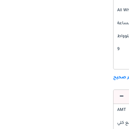
All W
9
ير صحيح
AMT
ع كلي