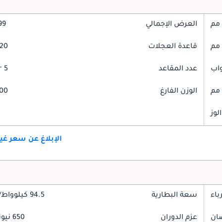
العرض الإجمالي
999
قاعدة العجلات
3020
عدد المقاعد
5 Seater
الوزن الفارغ
2300
لوز
الإبلاغ عن سعر غ
باء
سعة البطارية
94.5 كيلوواط/ساعة
عزم الدوران
650 نيوتن-متر