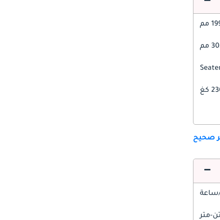
1 مم
 مم
 كغ
ير صحيح