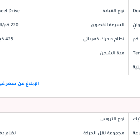
Do
نوع القيادة
heel Drive
السرعة القصوى
220 كم/الساعة
نظام محرك كهربائي
425 كيلوواط
Ter
مدة الشحن
ية
الإبلاغ عن سعر غ
تيك
نوع التروس
مجموعة نقل الحركة
نظام دف