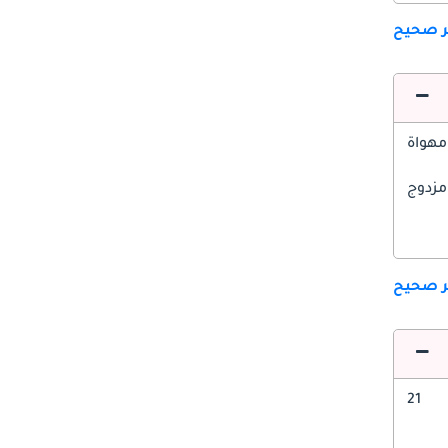
ير صحيح
مهواة
مزدوج
ير صحيح
21