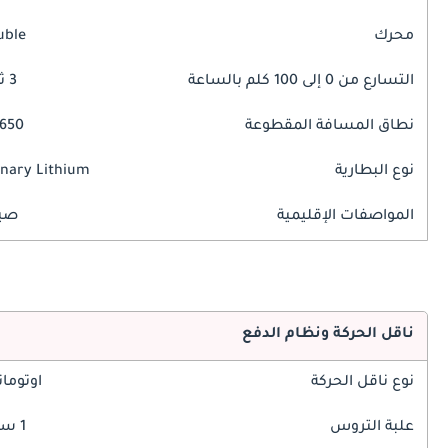
محرك
uble
التسارع من 0 إلى 100 كلم بالساعة
3 ثوانٍ
نطاق المسافة المقطوعة
650 كم
نوع البطارية
nary Lithium
المواصفات الإقليمية
صين
ناقل الحركة ونظام الدفع
نوع ناقل الحركة
اوتوما
علبة التروس
1 سرعة