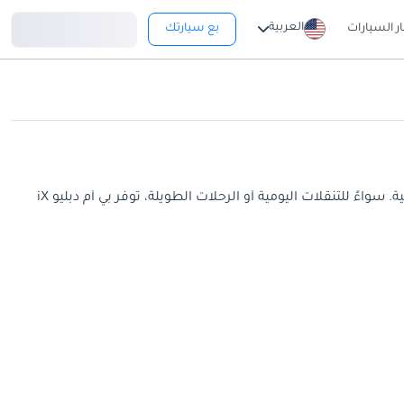
تسجيل دخول
العربية
ار السيارات
بع سيارتك
توفر سيارة بي أم دبليو iX نطاق كهربائي يصل إلى 620 كم. قد يختلف النطاق الفعلي باختلاف الطراز وحجم البطارية وعادات القيادة الشخصية. سواءً للتنقلات اليومية أو الرحلات الطويلة، توفر بي أم دبليو iX