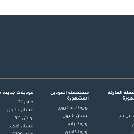
لة الماركة
مستعملة الموديل
موديلات جديدة 
هورة
المشهورة
جيتور T2
تويوتا لاند كروزر
نيسان باترول
س بنز
نيسان باترول
بورش 911
تويوتا برادو
نيسان كيكس
تويوتا كامري