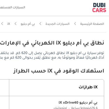
السيارات المستعم
الصفحة الرئيسية
السيارات الجديدة
بي أم دبليو
iX
نطاق بي أم دبليو iX الكهربائي في الإمارات
أداءً كهربائيًا فعالاً وموثوقًا به، مع نطلق يُقدر بـحوالى 620 كم مع بطارية بسعة 111.5 كيلوواط/ساعة.
استهلاك الوقود في iX حسب الطراز
iX طرازات
بي أم دبليو iX xDrive40
76.6كيلوواط/ساعة
اوتوماتيك