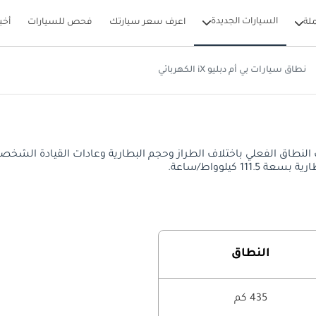
السيارات الجديدة
لة
اعرف سعر سيارتك
فحص للسيارات
أخب
نطاق سيارات بي أم دبليو iX الكهربائي
النطاق
435 كم