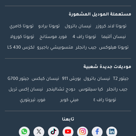
مستعملة الموديل المشهورة
تويوتا لاند كروزر
نيسان باترول
تويوتا برادو
تويوتا كامري
نيسان ألتيما
تويوتا راف 4
فورد موستانج
تويوتا كورولا
تويوتا هيلوكس
جيب رانجلر
متسوبيشي باجيرو
لكزس LS 430
موديلات جديدة شعبية
جيتور T2
نيسان باترول
بورش 911
نيسان كيكس
جيتور G700
جيب رانجلر
كيا سيلتوس
دودج تشالينجر
نيسان إكس تريل
تويوتا راف ٤
ميني كوبر
فورد تيريتوري
تابعنا