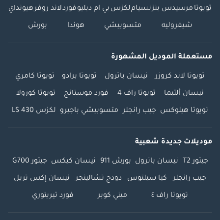
تويوتا
مرسيدس بنز
نسيام
لكزس
بي ام دبليو
فورد
لاند روفر
هيونداي
شيفروليه
متسوبيشي
هوندا
بورش
مستعملة الموديل المشهورة
تويوتا لاند كروزر
نيسان باترول
تويوتا برادو
تويوتا كامري
نيسان ألتيما
تويوتا راف 4
فورد موستانج
تويوتا كورولا
تويوتا هيلوكس
جيب رانجلر
متسوبيشي باجيرو
لكزس LS 430
موديلات جديدة شعبية
جيتور T2
نيسان باترول
بورش 911
نيسان كيكس
جيتور G700
جيب رانجلر
كيا سيلتوس
دودج تشالينجر
نيسان إكس تريل
تويوتا راف ٤
ميني كوبر
فورد تيريتوري