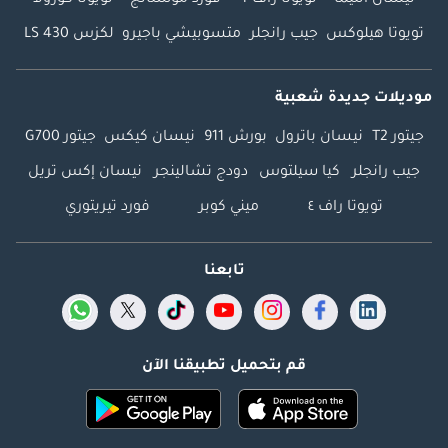
تويوتا هيلوكس
جيب رانجلر
متسوبيشي باجيرو
لكزس LS 430
موديلات جديدة شعبية
جيتور T2
نيسان باترول
بورش 911
نيسان كيكس
جيتور G700
جيب رانجلر
كيا سيلتوس
دودج تشالينجر
نيسان إكس تريل
تويوتا راف ٤
ميني كوبر
فورد تيريتوري
تابعنا
قم بتحميل تطبيقنا الآن