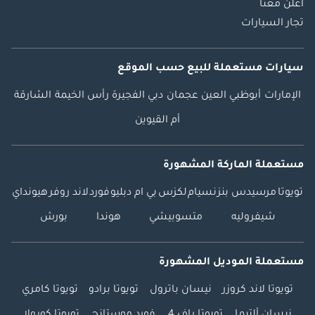
اعلن معنا
تجار السيارات
سيارات مستعملة
للبيع
حسب الموقع
الإمارات
أبوظبي
العين
عجمان
دبي
الفجيرة
رأس الخيمة
الشارقة
أم القيوين
مستعملة الماركة المشهورة
تويوتا
مرسيدس بنز
نسيام
لكزس
بي ام دبليو
فورد
لاند روفر
هيونداي
شيفروليه
متسوبيشي
هوندا
بورش
مستعملة الموديل المشهورة
تويوتا لاند كروزر
نيسان باترول
تويوتا برادو
تويوتا كامري
نيسان ألتيما
تويوتا راف 4
فورد موستانج
تويوتا كورولا