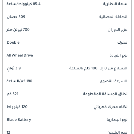
سعة البطارية
85.4 كيلوواط/ساعة
الطاقة الحصانية
509 حصان
عزم الدوران
700 نيوتن-متر
محرك
Double
نوع القيادة
All Wheel Drive
التسارع من 0 إلى 100 كلم بالساعة
3.9 ثوانٍ
السرعة القصوى
180 كم/الساعة
نطاق المسافة المقطوعة
521 كم
نظام محرك كهربائي
120 كيلوواط
نوع البطارية
Blade Battery
مدة الشحن
12