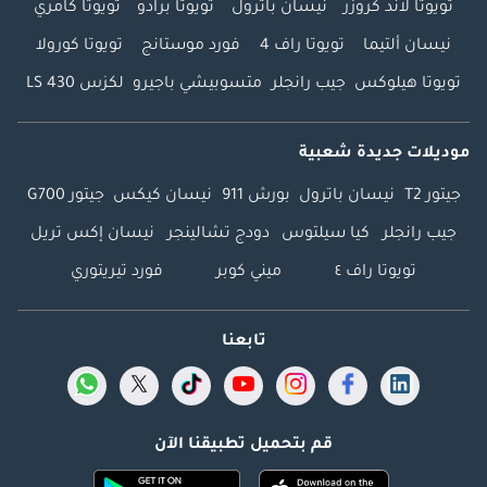
تويوتا لاند كروزر
نيسان باترول
تويوتا برادو
تويوتا كامري
نيسان ألتيما
تويوتا راف 4
فورد موستانج
تويوتا كورولا
تويوتا هيلوكس
جيب رانجلر
متسوبيشي باجيرو
لكزس LS 430
موديلات جديدة شعبية
جيتور T2
نيسان باترول
بورش 911
نيسان كيكس
جيتور G700
جيب رانجلر
كيا سيلتوس
دودج تشالينجر
نيسان إكس تريل
تويوتا راف ٤
ميني كوبر
فورد تيريتوري
تابعنا
قم بتحميل تطبيقنا الآن