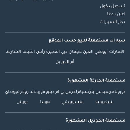
تسجيل دخول
اعلن معنا
تجار السيارات
سيارات مستعملة
للبيع
حسب الموقع
الإمارات
أبوظبي
العين
عجمان
دبي
الفجيرة
رأس الخيمة
الشارقة
أم القيوين
مستعملة الماركة المشهورة
تويوتا
مرسيدس بنز
نسيام
لكزس
بي ام دبليو
فورد
لاند روفر
هيونداي
شيفروليه
متسوبيشي
هوندا
بورش
مستعملة الموديل المشهورة