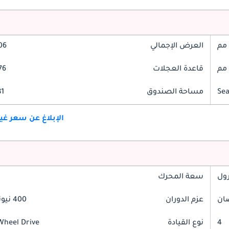
العرض الإجمالي
806
قاعدة العجلات
776
مساحة الصندوق
381
الإبلاغ عن سعر غ
رول
سعة المحرك
عزم الدوران
400 نيوتن-متر
4
نوع القيادة
Wheel Drive