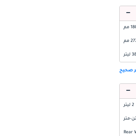
1 مم
2 مم
 ليتر
ير صحيح
2 ليتر
Rear 