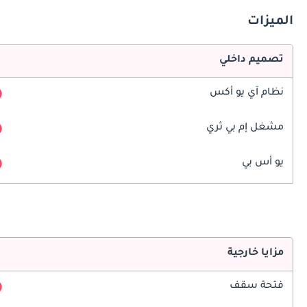
الميزات
تصميم داخلي
نظام آي يو أكس
مشغل إم بي ثري
يو أس بي
مزايا خارجية
فتحة سقف