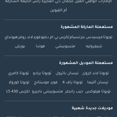
الإمارات
أبوظبي
العين
عجمان
دبي
الفجيرة
رأس الخيمة
الشارقة
أم القيوين
مستعملة الماركة المشهورة
تويوتا
مرسيدس بنز
نسيام
لكزس
بي ام دبليو
فورد
لاند روفر
هيونداي
شيفروليه
متسوبيشي
هوندا
بورش
مستعملة الموديل المشهورة
تويوتا لاند كروزر
نيسان باترول
تويوتا برادو
تويوتا كامري
نيسان ألتيما
تويوتا راف 4
فورد موستانج
تويوتا كورولا
تويوتا هيلوكس
جيب رانجلر
متسوبيشي باجيرو
لكزس LS 430
موديلات جديدة شعبية