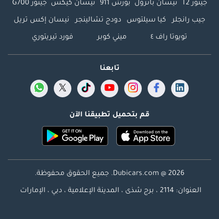
جيتور T2
نيسان باترول
بورش 911
نيسان كيكس
جيتور G700
جيب رانجلر
كيا سيلتوس
دودج تشالينجر
نيسان إكس تريل
تويوتا راف ٤
ميني كوبر
فورد تيريتوري
تابعنا
قم بتحميل تطبيقنا الآن
Dubicars.com @ 2026. جميع الحقوق محفوظة.
العنوان: 2114 ، برج شذى ، المدينة الإعلامية ، دبي ، الإمارات